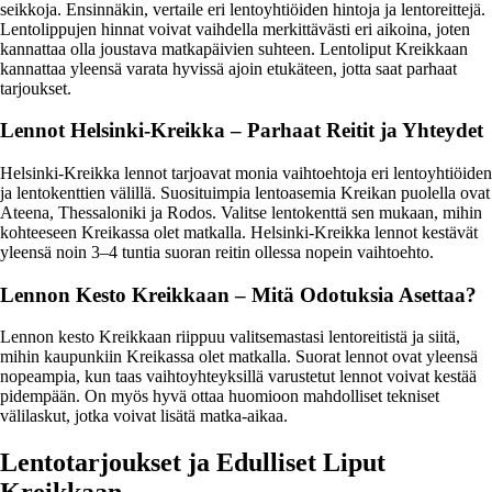
seikkoja. Ensinnäkin, vertaile eri lentoyhtiöiden hintoja ja lentoreittejä.
Lentolippujen hinnat voivat vaihdella merkittävästi eri aikoina, joten
kannattaa olla joustava matkapäivien suhteen. Lentoliput Kreikkaan
kannattaa yleensä varata hyvissä ajoin etukäteen, jotta saat parhaat
tarjoukset.
Lennot Helsinki-Kreikka – Parhaat Reitit ja Yhteydet
Helsinki-Kreikka lennot tarjoavat monia vaihtoehtoja eri lentoyhtiöiden
ja lentokenttien välillä. Suosituimpia lentoasemia Kreikan puolella ovat
Ateena, Thessaloniki ja Rodos. Valitse lentokenttä sen mukaan, mihin
kohteeseen Kreikassa olet matkalla. Helsinki-Kreikka lennot kestävät
yleensä noin 3–4 tuntia suoran reitin ollessa nopein vaihtoehto.
Lennon Kesto Kreikkaan – Mitä Odotuksia Asettaa?
Lennon kesto Kreikkaan riippuu valitsemastasi lentoreitistä ja siitä,
mihin kaupunkiin Kreikassa olet matkalla. Suorat lennot ovat yleensä
nopeampia, kun taas vaihtoyhteyksillä varustetut lennot voivat kestää
pidempään. On myös hyvä ottaa huomioon mahdolliset tekniset
välilaskut, jotka voivat lisätä matka-aikaa.
Lentotarjoukset ja Edulliset Liput