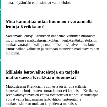
auttaa löytämään edullisimmat vaihtoehdot.
Mitä kannattaa ottaa huomioon varaamalla
lentoja Kreikkaan?
Varaamalla lentoja Kreikkaan kannattaa kiinnittää huomiota
muun muassa matkustusajankohtaan, lentokenttäkuljetuksiin,
matkatavararajoituksiin ja mahdollisiin lisäpalveluihin, kuten
istumapaikan valintaan ja ruumaan menevien matkatavaroiden
hintoihin.
Millaisia lentovaihtoehtoja on tarjolla
matkustaessa Kreikkaan Suomesta?
Matkustaessa Kreikkaan Suomesta on tarjolla erilaisia
lentovaihtoehtoja, kuten suorat lennot eri kohteisiin Kreikassa
sekä vaihtoyhteyksien kautta toteutettavat lennot. Matkustajat
voivat valita haluamansa lentoyhtiön, lentoreitin ja
matkustusluokan mukaan tarpeidensa mukaisesti.