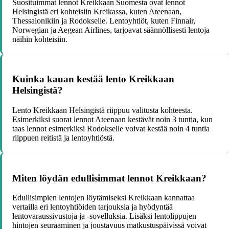
Suosituimmat lennot Kreikkaan Suomesta ovat lennot
Helsingistä eri kohteisiin Kreikassa, kuten Ateenaan,
Thessalonikiin ja Rodokselle. Lentoyhtiöt, kuten Finnair,
Norwegian ja Aegean Airlines, tarjoavat säännöllisesti lentoja
näihin kohteisiin.
Kuinka kauan kestää lento Kreikkaan
Helsingistä?
Lento Kreikkaan Helsingistä riippuu valitusta kohteesta.
Esimerkiksi suorat lennot Ateenaan kestävät noin 3 tuntia, kun
taas lennot esimerkiksi Rodokselle voivat kestää noin 4 tuntia
riippuen reitistä ja lentoyhtiöstä.
Miten löydän edullisimmat lennot Kreikkaan?
Edullisimpien lentojen löytämiseksi Kreikkaan kannattaa
vertailla eri lentoyhtiöiden tarjouksia ja hyödyntää
lentovaraussivustoja ja -sovelluksia. Lisäksi lentolippujen
hintojen seuraaminen ja joustavuus matkustuspäivissä voivat