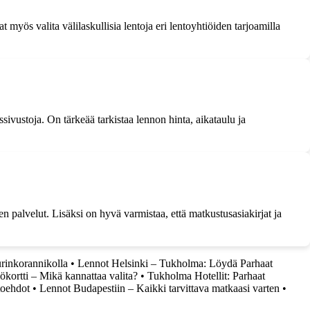
 myös valita välilaskullisia lentoja eri lentoyhtiöiden tarjoamilla
sivustoja. On tärkeää tarkistaa lennon hinta, aikataulu ja
n palvelut. Lisäksi on hyvä varmistaa, että matkustusasiakirjat ja
rinkorannikolla
•
Lennot Helsinki – Tukholma: Löydä Parhaat
lökortti – Mikä kannattaa valita?
•
Tukholma Hotellit: Parhaat
toehdot
•
Lennot Budapestiin – Kaikki tarvittava matkaasi varten
•