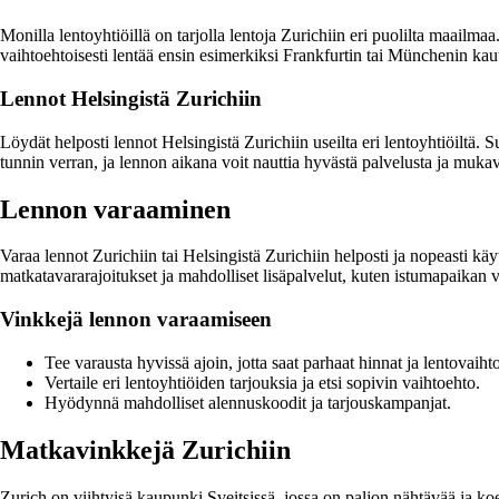
Monilla lentoyhtiöillä on tarjolla lentoja Zurichiin eri puolilta maailm
vaihtoehtoisesti lentää ensin esimerkiksi Frankfurtin tai Münchenin kaut
Lennot Helsingistä Zurichiin
Löydät helposti lennot Helsingistä Zurichiin useilta eri lentoyhtiöiltä. S
tunnin verran, ja lennon aikana voit nauttia hyvästä palvelusta ja muka
Lennon varaaminen
Varaa lennot Zurichiin tai Helsingistä Zurichiin helposti ja nopeasti käyt
matkatavararajoitukset ja mahdolliset lisäpalvelut, kuten istumapaikan
Vinkkejä lennon varaamiseen
Tee varausta hyvissä ajoin, jotta saat parhaat hinnat ja lentovaiht
Vertaile eri lentoyhtiöiden tarjouksia ja etsi sopivin vaihtoehto.
Hyödynnä mahdolliset alennuskoodit ja tarjouskampanjat.
Matkavinkkejä Zurichiin
Zurich on viihtyisä kaupunki Sveitsissä, jossa on paljon nähtävää ja koett