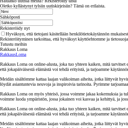
Haluatko uutisia meiltä? Rekisteröidy tästä
Oletko kyllästynyt tylsiin uutiskirjeisiin? Tämä on erilaista.
Sähköposti
Rekisteröidy nyt
Hyväksyn, että tietojani käsitellään henkilötietokäytännön mukaisest
Rekisteröityminen tarkoittaa, että hyväksyt käyttöehtomme ja tietosuoj
Tutustu meihin
Rakkaus Loma
RakkausLoma
Rakkaus Loma on online-alusta, joka tuo yhteen kaiken, mitä tarvitse
että jokapäiväisestä elämästä voi tehdä erityistä, ja tarjoamme käytännön
Meidän sisältömme kattaa laajan valikoiman aiheita, jotka liittyvät hyvi
löydät asiantuntevia neuvoja ja inspiroivia tarinoita. Pyrimme tarjoamaan
Rakkaus Loma on myös yhteisö, jossa voimme jakaa kokemuksia ja tuk
voimme luoda ympäristön, jossa jokainen voi kasvaa ja kehittyä, ja jos
Rakkaus Loma on online-alusta, joka tuo yhteen kaiken, mitä tarvitse
että jokapäiväisestä elämästä voi tehdä erityistä, ja tarjoamme käytännön
Meidän sisältömme kattaa laajan valikoiman aiheita, jotka liittyvät hyvi