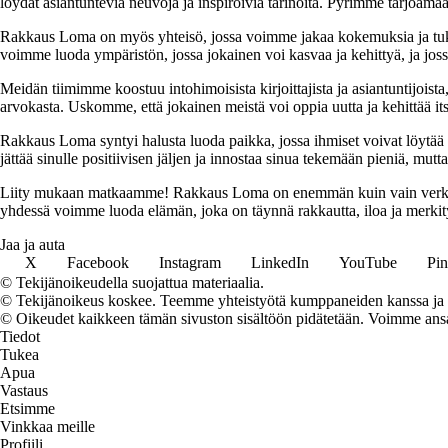
löydät asiantuntevia neuvoja ja inspiroivia tarinoita. Pyrimme tarjoamaan
Rakkaus Loma on myös yhteisö, jossa voimme jakaa kokemuksia ja tuk
voimme luoda ympäristön, jossa jokainen voi kasvaa ja kehittyä, ja jos
Meidän tiimimme koostuu intohimoisista kirjoittajista ja asiantuntijoist
arvokasta. Uskomme, että jokainen meistä voi oppia uutta ja kehittää its
Rakkaus Loma syntyi halusta luoda paikka, jossa ihmiset voivat löytää 
jättää sinulle positiivisen jäljen ja innostaa sinua tekemään pieniä, mut
Liity mukaan matkaamme! Rakkaus Loma on enemmän kuin vain verkkosivu
yhdessä voimme luoda elämän, joka on täynnä rakkautta, iloa ja merkity
Jaa ja auta
X
Facebook
Instagram
LinkedIn
YouTube
Pin
© Tekijänoikeudella suojattua materiaalia.
© Tekijänoikeus koskee. Teemme yhteistyötä kumppaneiden kanssa ja voi
© Oikeudet kaikkeen tämän sivuston sisältöön pidätetään. Voimme ansait
Tiedot
Tukea
Apua
Vastaus
Etsimme
Vinkkaa meille
Profiili