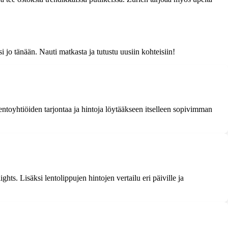
si jo tänään. Nauti matkasta ja tutustu uusiin kohteisiin!
 lentoyhtiöiden tarjontaa ja hintoja löytääkseen itselleen sopivimman
s. Lisäksi lentolippujen hintojen vertailu eri päiville ja