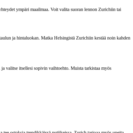
 yhteydet ympäri maailmaa. Voit valita suoran lennon Zurichiin tai
 aikataulun ja hintaluokan. Matka Helsingistä Zurichiin kestää noin kahden
 ja valitse itsellesi sopivin vaihtoehto. Muista tarkistaa myös
ja tee ostoksia trendikkäissä putiikeissa. Zurich tarjoaa myös upeita