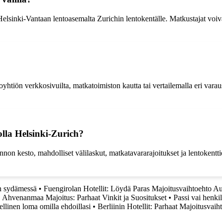
Helsinki-Vantaan lentoasemalta Zurichin lentokentälle. Matkustajat voivat
yhtiön verkkosivuilta, matkatoimiston kautta tai vertailemalla eri varaus
lla Helsinki-Zurich?
on kesto, mahdolliset välilaskut, matkatavararajoitukset ja lentokenttie
en sydämessä
•
Fuengirolan Hotellit: Löydä Paras Majoitusvaihtoehto Au
•
Ahvenanmaa Majoitus: Parhaat Vinkit ja Suositukset
•
Passi vai henki
llinen loma omilla ehdoillasi
•
Berliinin Hotellit: Parhaat Majoitusvaih