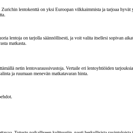
aa. Zurichin lentokenttä on yksi Euroopan vilkkaimmista ja tarjoaa hyvät
ta.
uoria lentoja on tarjolla säännöllisesti, ja voit valita itsellesi sopivan
vasta matkasta.
tämällä netin lentovaraussivustoja. Vertaile eri lentoyhtiöiden tarjouksia
 valinta ja ruumaan menevän matkatavaran hinta.
oehdot.
avaa. Tutustu paikalliseen kulttuuriin, nauti herkullisista ravintoloista 