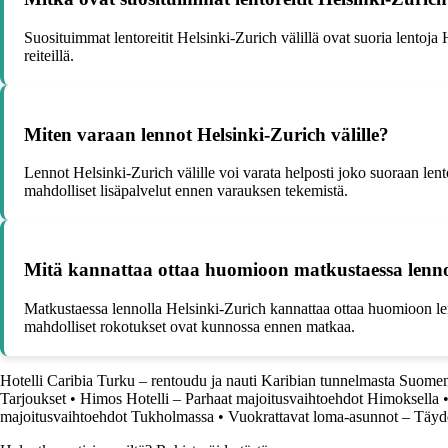
Suosituimmat lentoreitit Helsinki-Zurich välillä ovat suoria lentoja 
reiteillä.
Miten varaan lennot Helsinki-Zurich välille?
Lennot Helsinki-Zurich välille voi varata helposti joko suoraan lento
mahdolliset lisäpalvelut ennen varauksen tekemistä.
Mitä kannattaa ottaa huomioon matkustaessa lenno
Matkustaessa lennolla Helsinki-Zurich kannattaa ottaa huomioon lenn
mahdolliset rokotukset ovat kunnossa ennen matkaa.
Hotelli Caribia Turku – rentoudu ja nauti Karibian tunnelmasta Suom
Tarjoukset
•
Himos Hotelli – Parhaat majoitusvaihtoehdot Himoksella
majoitusvaihtoehdot Tukholmassa
•
Vuokrattavat loma-asunnot – Täyde