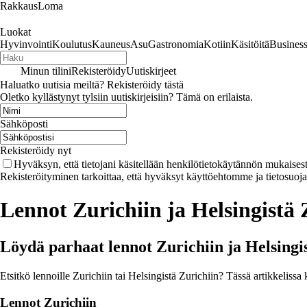
RakkausLoma
Luokat
Hyvinvointi
Koulutus
Kauneus
Asu
Gastronomia
Kotiin
Käsitöitä
Busines
Minun tilini
Rekisteröidy
Uutiskirjeet
Haluatko uutisia meiltä? Rekisteröidy tästä
Oletko kyllästynyt tylsiin uutiskirjeisiin? Tämä on erilaista.
Sähköposti
Rekisteröidy nyt
Hyväksyn, että tietojani käsitellään henkilötietokäytännön mukaisest
Rekisteröityminen tarkoittaa, että hyväksyt käyttöehtomme ja tietosuoj
Lennot Zurichiin ja Helsingistä 
Löydä parhaat lennot Zurichiin ja Helsingi
Etsitkö lennoille Zurichiin tai Helsingistä Zurichiin? Tässä artikkelissa
Lennot Zurichiin