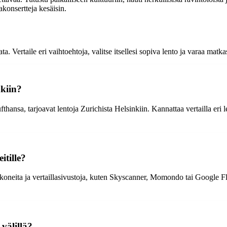
akonsertteja kesäisin.
a. Vertaile eri vaihtoehtoja, valitse itsellesi sopiva lento ja varaa matka
nkiin?
fthansa, tarjoavat lentoja Zurichista Helsinkiin. Kannattaa vertailla eri
itille?
neita ja vertaillasivustoja, kuten Skyscanner, Momondo tai Google Flight
välillä?