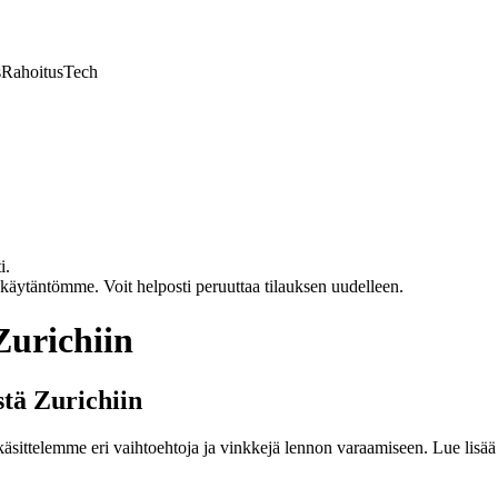
s
Rahoitus
Tech
i.
akäytäntömme. Voit helposti peruuttaa tilauksen uudelleen.
Zurichiin
stä Zurichiin
 käsittelemme eri vaihtoehtoja ja vinkkejä lennon varaamiseen. Lue lisää 