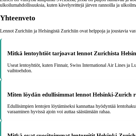
ulkoilumahdollisuuksia, kuten kävelyreittejä järven rannoilla ja ulkoilm
Yhteenveto
Lennot Zurichiin ja Helsingistä Zurichiin ovat helppoja ja joustavia varat
Mitkä lentoyhtiöt tarjoavat lennot Zurichista Helsi
Useat lentoyhtiöt, kuten Finnair, Swiss International Air Lines ja Lu
vaihtoehdon.
Miten löydän edullisimmat lennot Helsinki-Zurich re
Edullisimpien lentojen löytämiseksi kannattaa hyödyntää lentohakuko
varaaminen hyvissä ajoin voi auttaa säästämään rahaa.
Mitkä ovat suosituimmat lentoreitit Helsinki-Zurich 