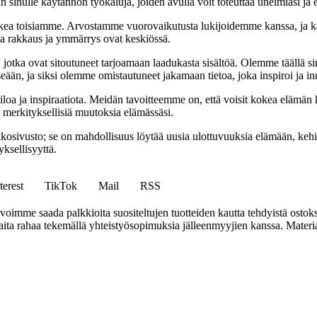
 sinulle käytännön työkaluja, joiden avulla voit toteuttaa unelmiasi ja e
ea toisiamme. Arvostamme vuorovaikutusta lukijoidemme kanssa, ja ka
sa rakkaus ja ymmärrys ovat keskiössä.
a, jotka ovat sitoutuneet tarjoamaan laadukasta sisältöä. Olemme täällä s
eään, ja siksi olemme omistautuneet jakamaan tietoa, joka inspiroi ja in
iloa ja inspiraatiota. Meidän tavoitteemme on, että voisit kokea elämä
ta merkityksellisiä muutoksia elämässäsi.
sto; se on mahdollisuus löytää uusia ulottuvuuksia elämään, kehittää
ksellisyyttä.
terest
TikTok
Mail
RSS
mme saada palkkioita suositeltujen tuotteiden kautta tehdyistä ostoks
a rahaa tekemällä yhteistyösopimuksia jälleenmyyjien kanssa. Materiaal