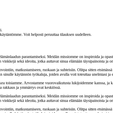
i.
akäytäntömme. Voit helposti peruuttaa tilauksen uudelleen.
t elämänlaadun parantamiseksi. Meidän missiomme on inspiroida ja opas
 vinkkejä sekä ideoita, jotka auttavat sinua elämään täysipainoista ja on
nvointiin, matkustamiseen, ruokaan ja suhteisiin. Olitpa sitten etsimässä
 sinulle käytännön työkaluja, joiden avulla voit toteuttaa unelmiasi ja e
ea toisiamme. Arvostamme vuorovaikutusta lukijoidemme kanssa, ja ka
sa rakkaus ja ymmärrys ovat keskiössä.
t elämänlaadun parantamiseksi. Meidän missiomme on inspiroida ja opas
 vinkkejä sekä ideoita, jotka auttavat sinua elämään täysipainoista ja on
nvointiin, matkustamiseen, ruokaan ja suhteisiin. Olitpa sitten etsimässä