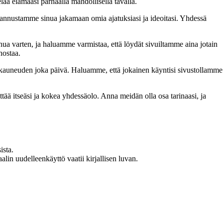
lää elämääsi parhaalla mahdollisella tavalla.
nnustamme sinua jakamaan omia ajatuksiasi ja ideoitasi. Yhdessä
inua varten, ja haluamme varmistaa, että löydät sivuiltamme aina jotain
nostaa.
n kauneuden joka päivä. Haluamme, että jokainen käyntisi sivustollamme
 itseäsi ja kokea yhdessäolo. Anna meidän olla osa tarinaasi, ja
ista.
in uudelleenkäyttö vaatii kirjallisen luvan.