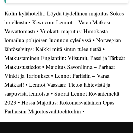
Kolin kylähotellit: Löydä täydellinen majoitus Sokos
hotelleista
•
Kiwi.com Lennot – Varaa Matkasi
Vaivattomasti
•
Vuokatti majoitus: Himokasta
lomailua pohjoisen luonnon syleilyssä
•
Norwegian
lähtöselvitys: Kaikki mitä sinun tulee tietää
•
Matkustaminen Englantiin: Viisumit, Passi ja Tärkeät
Matkustustiedot
•
Majoitus Savonlinna – Parhaat
Vinkit ja Tarjoukset
•
Lennot Pariisiin – Varaa
Matkasi!
•
Lennot Vaasaan: Tietoa lähtevistä ja
saapuvista lennoista
•
Suorat Lennot Rovaniemeltä
2023
•
Hossa Majoitus: Kokonaisvaltainen Opas
Parhaisiin Majoitusvaihtoehtoihin
•