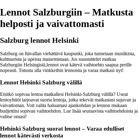
Lennot Salzburgiin – Matkusta
helposti ja vaivattomasti
Salzburg lennot Helsinki
Salzburg on Itävallan viehättävä kaupunki, joka tunnetaan musiikista,
kulttuurista ja upeista maisemistaan. Jos suunnittelet matkaa
Salzburgiin Helsingistä,lennot ovat kätevä vaihtoehto saapua perille
nopeasti. Tutustu alla vinkkeihin lennoista ja varaa matkasi nyt!
Lennot Helsinki Salzburg välillä
Etsitkö sopivaa lentoa matkallesi Helsinki-Salzburg välillä? Useat
lentoyhtiöt tarjoavat suoria lentoja, jotka tekevät matkastasi sujuvan ja
vaivattoman. Voit valita haluamasi ajankohdan ja lennon mukaan
budjettiisi sopivan vaihtoehdon. Lue lisää seuraavista vaihtoehdoista ja
valitse omasi!
Helsinki Salzburg suorat lennot – Varaa edulliset
lennot kätevästi verkosta