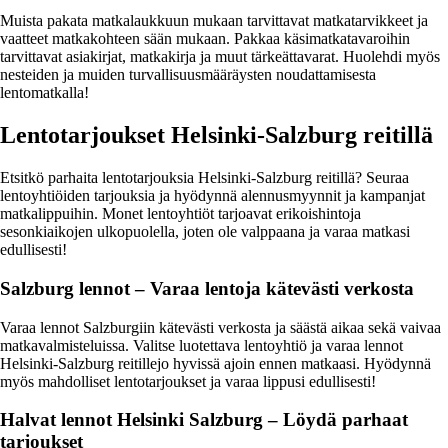
Muista pakata matkalaukkuun mukaan tarvittavat matkatarvikkeet ja
vaatteet matkakohteen sään mukaan. Pakkaa käsimatkatavaroihin
tarvittavat asiakirjat, matkakirja ja muut tärkeättavarat. Huolehdi myös
nesteiden ja muiden turvallisuusmääräysten noudattamisesta
lentomatkalla!
Lentotarjoukset Helsinki-Salzburg reitillä
Etsitkö parhaita lentotarjouksia Helsinki-Salzburg reitillä? Seuraa
lentoyhtiöiden tarjouksia ja hyödynnä alennusmyynnit ja kampanjat
matkalippuihin. Monet lentoyhtiöt tarjoavat erikoishintoja
sesonkiaikojen ulkopuolella, joten ole valppaana ja varaa matkasi
edullisesti!
Salzburg lennot – Varaa lentoja kätevästi verkosta
Varaa lennot Salzburgiin kätevästi verkosta ja säästä aikaa sekä vaivaa
matkavalmisteluissa. Valitse luotettava lentoyhtiö ja varaa lennot
Helsinki-Salzburg reitillejo hyvissä ajoin ennen matkaasi. Hyödynnä
myös mahdolliset lentotarjoukset ja varaa lippusi edullisesti!
Halvat lennot Helsinki Salzburg – Löydä parhaat
tarjoukset