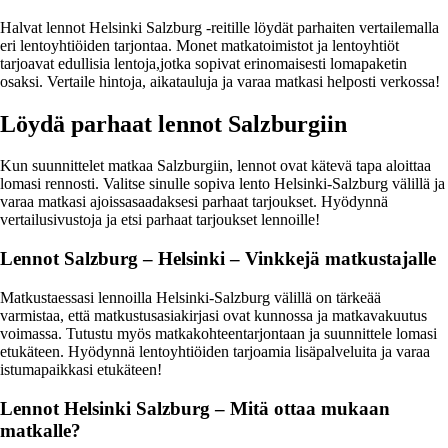
Halvat lennot Helsinki Salzburg -reitille löydät parhaiten vertailemalla
eri lentoyhtiöiden tarjontaa. Monet matkatoimistot ja lentoyhtiöt
tarjoavat edullisia lentoja,jotka sopivat erinomaisesti lomapaketin
osaksi. Vertaile hintoja, aikatauluja ja varaa matkasi helposti verkossa!
Löydä parhaat lennot Salzburgiin
Kun suunnittelet matkaa Salzburgiin, lennot ovat kätevä tapa aloittaa
lomasi rennosti. Valitse sinulle sopiva lento Helsinki-Salzburg välillä ja
varaa matkasi ajoissasaadaksesi parhaat tarjoukset. Hyödynnä
vertailusivustoja ja etsi parhaat tarjoukset lennoille!
Lennot Salzburg – Helsinki – Vinkkejä matkustajalle
Matkustaessasi lennoilla Helsinki-Salzburg välillä on tärkeää
varmistaa, että matkustusasiakirjasi ovat kunnossa ja matkavakuutus
voimassa. Tutustu myös matkakohteentarjontaan ja suunnittele lomasi
etukäteen. Hyödynnä lentoyhtiöiden tarjoamia lisäpalveluita ja varaa
istumapaikkasi etukäteen!
Lennot Helsinki Salzburg – Mitä ottaa mukaan
matkalle?