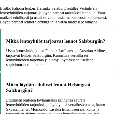
Etsitkö halpoja lentoja Helsinki-Salzburg reitille? Vertaile eri
lentoyhtiöiden tarjontaa ja löydä parhaat tarjoukset lennoille. Varaa
matkasi edullisesti ja nauti vaivattomasta matkanteosta kohteeseesi.
Löydä parhaat lennot Salzburgiin ja varaa matkasi jo tänään!
Mitkä lentoyhtiöt tarjoavat lennot Salzburgiin?
Useat lentoyhtiöt, kuten Finnair, Lufthansa ja Austrian Airlines,
tarjoavat lentoja Salzburgiin. Kannattaa vertailla eri
lentoyhtiöiden tarjontaa ja hintoja löytääkseen itselleen
sopivimman vaihtoehdon.
Miten löydän edulliset lennot Helsingistä
Salzburgiin?
Edullisten lentojen löytämiseksi kannattaa seurata
lentoyhtiöiden tarjouksia ja hyödyntää vertailusivustoja, kuten
Skyscanner tai Momondo. Lisäksi lentämisen ajankohta ja
varaamisen ajoitus voivat vaikuttaa hintoihin merkittävästi.