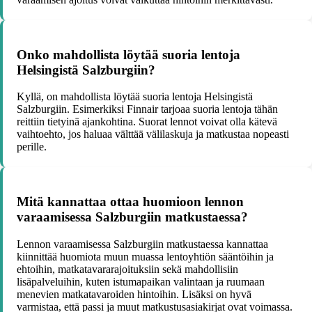
Onko mahdollista löytää suoria lentoja
Helsingistä Salzburgiin?
Kyllä, on mahdollista löytää suoria lentoja Helsingistä
Salzburgiin. Esimerkiksi Finnair tarjoaa suoria lentoja tähän
reittiin tietyinä ajankohtina. Suorat lennot voivat olla kätevä
vaihtoehto, jos haluaa välttää välilaskuja ja matkustaa nopeasti
perille.
Mitä kannattaa ottaa huomioon lennon
varaamisessa Salzburgiin matkustaessa?
Lennon varaamisessa Salzburgiin matkustaessa kannattaa
kiinnittää huomiota muun muassa lentoyhtiön sääntöihin ja
ehtoihin, matkatavararajoituksiin sekä mahdollisiin
lisäpalveluihin, kuten istumapaikan valintaan ja ruumaan
menevien matkatavaroiden hintoihin. Lisäksi on hyvä
varmistaa, että passi ja muut matkustusasiakirjat ovat voimassa.