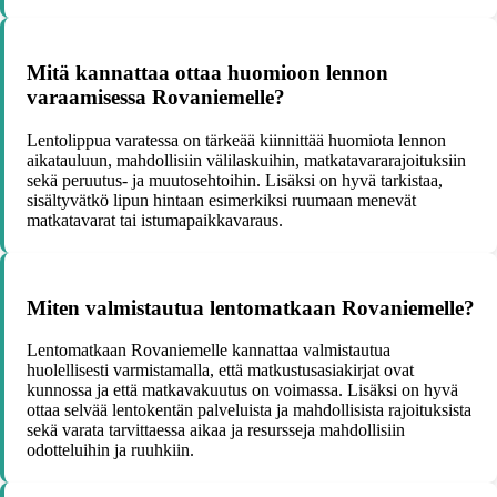
Mitä kannattaa ottaa huomioon lennon
varaamisessa Rovaniemelle?
Lentolippua varatessa on tärkeää kiinnittää huomiota lennon
aikatauluun, mahdollisiin välilaskuihin, matkatavararajoituksiin
sekä peruutus- ja muutosehtoihin. Lisäksi on hyvä tarkistaa,
sisältyvätkö lipun hintaan esimerkiksi ruumaan menevät
matkatavarat tai istumapaikkavaraus.
Miten valmistautua lentomatkaan Rovaniemelle?
Lentomatkaan Rovaniemelle kannattaa valmistautua
huolellisesti varmistamalla, että matkustusasiakirjat ovat
kunnossa ja että matkavakuutus on voimassa. Lisäksi on hyvä
ottaa selvää lentokentän palveluista ja mahdollisista rajoituksista
sekä varata tarvittaessa aikaa ja resursseja mahdollisiin
odotteluihin ja ruuhkiin.