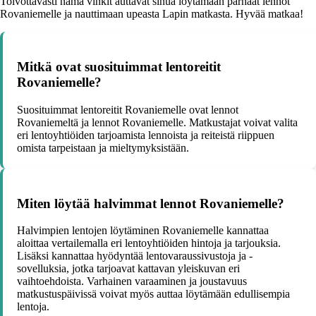
Toivottavasti nämä vinkit auttavat sinua löytämään parhaat lennot
Rovaniemelle ja nauttimaan upeasta Lapin matkasta. Hyvää matkaa!
Mitkä ovat suosituimmat lentoreitit
Rovaniemelle?
Suosituimmat lentoreitit Rovaniemelle ovat lennot
Rovaniemeltä ja lennot Rovaniemelle. Matkustajat voivat valita
eri lentoyhtiöiden tarjoamista lennoista ja reiteistä riippuen
omista tarpeistaan ja mieltymyksistään.
Miten löytää halvimmat lennot Rovaniemelle?
Halvimpien lentojen löytäminen Rovaniemelle kannattaa
aloittaa vertailemalla eri lentoyhtiöiden hintoja ja tarjouksia.
Lisäksi kannattaa hyödyntää lentovaraussivustoja ja -
sovelluksia, jotka tarjoavat kattavan yleiskuvan eri
vaihtoehdoista. Varhainen varaaminen ja joustavuus
matkustuspäivissä voivat myös auttaa löytämään edullisempia
lentoja.