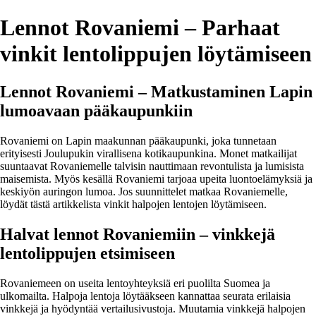
Lennot Rovaniemi – Parhaat
vinkit lentolippujen löytämiseen
Lennot Rovaniemi – Matkustaminen Lapin
lumoavaan pääkaupunkiin
Rovaniemi on Lapin maakunnan pääkaupunki, joka tunnetaan
erityisesti Joulupukin virallisena kotikaupunkina. Monet matkailijat
suuntaavat Rovaniemelle talvisin nauttimaan revontulista ja lumisista
maisemista. Myös kesällä Rovaniemi tarjoaa upeita luontoelämyksiä ja
keskiyön auringon lumoa. Jos suunnittelet matkaa Rovaniemelle,
löydät tästä artikkelista vinkit halpojen lentojen löytämiseen.
Halvat lennot Rovaniemiin – vinkkejä
lentolippujen etsimiseen
Rovaniemeen on useita lentoyhteyksiä eri puolilta Suomea ja
ulkomailta. Halpoja lentoja löytääkseen kannattaa seurata erilaisia
vinkkejä ja hyödyntää vertailusivustoja. Muutamia vinkkejä halpojen