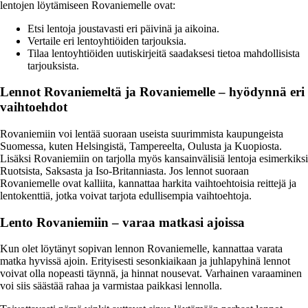
lentojen löytämiseen Rovaniemelle ovat:
Etsi lentoja joustavasti eri päivinä ja aikoina.
Vertaile eri lentoyhtiöiden tarjouksia.
Tilaa lentoyhtiöiden uutiskirjeitä saadaksesi tietoa mahdollisista
tarjouksista.
Lennot Rovaniemeltä ja Rovaniemelle – hyödynnä eri
vaihtoehdot
Rovaniemiin voi lentää suoraan useista suurimmista kaupungeista
Suomessa, kuten Helsingistä, Tampereelta, Oulusta ja Kuopiosta.
Lisäksi Rovaniemiin on tarjolla myös kansainvälisiä lentoja esimerkiksi
Ruotsista, Saksasta ja Iso-Britanniasta. Jos lennot suoraan
Rovaniemelle ovat kalliita, kannattaa harkita vaihtoehtoisia reittejä ja
lentokenttiä, jotka voivat tarjota edullisempia vaihtoehtoja.
Lento Rovaniemiin – varaa matkasi ajoissa
Kun olet löytänyt sopivan lennon Rovaniemelle, kannattaa varata
matka hyvissä ajoin. Erityisesti sesonkiaikaan ja juhlapyhinä lennot
voivat olla nopeasti täynnä, ja hinnat nousevat. Varhainen varaaminen
voi siis säästää rahaa ja varmistaa paikkasi lennolla.