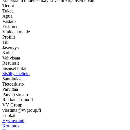
Materiaalin uudelleenkäyttö vaatii kirjallisen luvan.
Tiedot
Tukea
Apua
Vastaus
Etsimme
Vinkkaa meille
Profiili
Tili
Jäsenyys
Kulut
Vahvistaa
Resurssit
Sisäiset linkit
Sisällysluettelo
Sanoitukset
Tietoarkisto
Päivittää
Päivitä stream
RakkausLoma.fi
VV Group
viestinta@vvgroup.fi
Luokat
Hyvinvointi
Koulutus