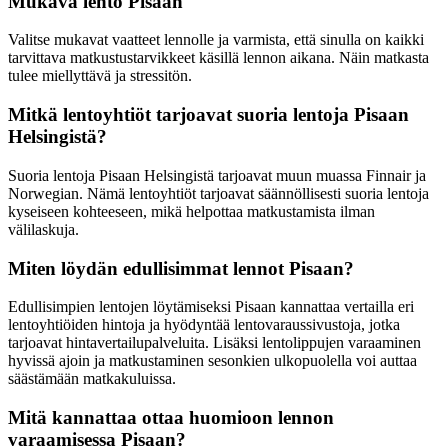
Mukava lento Pisaan
Valitse mukavat vaatteet lennolle ja varmista, että sinulla on kaikki
tarvittava matkustustarvikkeet käsillä lennon aikana. Näin matkasta
tulee miellyttävä ja stressitön.
Mitkä lentoyhtiöt tarjoavat suoria lentoja Pisaan
Helsingistä?
Suoria lentoja Pisaan Helsingistä tarjoavat muun muassa Finnair ja
Norwegian. Nämä lentoyhtiöt tarjoavat säännöllisesti suoria lentoja
kyseiseen kohteeseen, mikä helpottaa matkustamista ilman
välilaskuja.
Miten löydän edullisimmat lennot Pisaan?
Edullisimpien lentojen löytämiseksi Pisaan kannattaa vertailla eri
lentoyhtiöiden hintoja ja hyödyntää lentovaraussivustoja, jotka
tarjoavat hintavertailupalveluita. Lisäksi lentolippujen varaaminen
hyvissä ajoin ja matkustaminen sesonkien ulkopuolella voi auttaa
säästämään matkakuluissa.
Mitä kannattaa ottaa huomioon lennon
varaamisessa Pisaan?