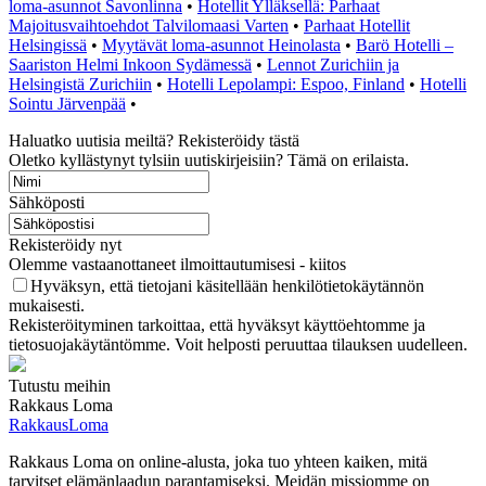
loma-asunnot Savonlinna
•
Hotellit Ylläksellä: Parhaat
Majoitusvaihtoehdot Talvilomaasi Varten
•
Parhaat Hotellit
Helsingissä
•
Myytävät loma-asunnot Heinolasta
•
Barö Hotelli –
Saariston Helmi Inkoon Sydämessä
•
Lennot Zurichiin ja
Helsingistä Zurichiin
•
Hotelli Lepolampi: Espoo, Finland
•
Hotelli
Sointu Järvenpää
•
Haluatko uutisia meiltä? Rekisteröidy tästä
Oletko kyllästynyt tylsiin uutiskirjeisiin? Tämä on erilaista.
Sähköposti
Rekisteröidy nyt
Olemme vastaanottaneet ilmoittautumisesi - kiitos
Hyväksyn, että tietojani käsitellään henkilötietokäytännön
mukaisesti.
Rekisteröityminen tarkoittaa, että hyväksyt käyttöehtomme ja
tietosuojakäytäntömme. Voit helposti peruuttaa tilauksen uudelleen.
Tutustu meihin
Rakkaus Loma
RakkausLoma
Rakkaus Loma on online-alusta, joka tuo yhteen kaiken, mitä
tarvitset elämänlaadun parantamiseksi. Meidän missiomme on