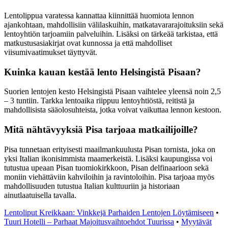
Lentolippua varatessa kannattaa kiinnittää huomiota lennon
ajankohtaan, mahdollisiin välilaskuihin, matkatavararajoituksiin sekä
lentoyhtiön tarjoamiin palveluihin. Lisäksi on tärkeää tarkistaa, että
matkustusasiakirjat ovat kunnossa ja että mahdolliset
viisumivaatimukset täyttyvät.
Kuinka kauan kestää lento Helsingistä Pisaan?
Suorien lentojen kesto Helsingistä Pisaan vaihtelee yleensä noin 2,5
– 3 tuntiin. Tarkka lentoaika riippuu lentoyhtiöstä, reitistä ja
mahdollisista sääolosuhteista, jotka voivat vaikuttaa lennon kestoon.
Mitä nähtävyyksiä Pisa tarjoaa matkailijoille?
Pisa tunnetaan erityisesti maailmankuulusta Pisan tornista, joka on
yksi Italian ikonisimmista maamerkeistä. Lisäksi kaupungissa voi
tutustua upeaan Pisan tuomiokirkkoon, Pisan delfinaarioon sekä
moniin viehättäviin kahviloihin ja ravintoloihin. Pisa tarjoaa myös
mahdollisuuden tutustua Italian kulttuuriin ja historiaan
ainutlaatuisella tavalla.
Lentoliput Kreikkaan: Vinkkejä Parhaiden Lentojen Löytämiseen
•
Tuuri Hotelli – Parhaat Majoitusvaihtoehdot Tuurissa
•
Myytävät