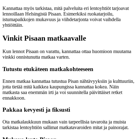
Kannattaa myös tarkistaa, mitä palveluita eri lentoyhtiöt tarjoavat
lennoillaan Helsingistä Pisaan. Esimerkiksi ruokatarjoilu,
istumapaikkojen mukavuus ja viihdetarjonta voivat vaihdella
yhtiöittäin.
Vinkit Pisaan matkaavalle
Kun lennot Pisaan on varattu, kannattaa ottaa huomioon muutama
vinkki onnistunutta matkaa varten.
Tutustu etukäteen matkakohteeseen
Ennen matkaa kannattaa tutustua Pisan nähtävyyksiin ja kulttuuriin,
jotta tietää mitä kaikkea kaupungissa kannattaa kokea. Näin
matkasta saa enemmän irti ja voi suunnitella päivittäiset retket
ennakkoon.
Pakkaa kevyesti ja fiksusti
Ota matkalaukkuun mukaan vain tarpeellisia tavaroita ja muista
tarkistaa lentoyhtiön sallimat matkatavaroiden mitat ja painorajat.