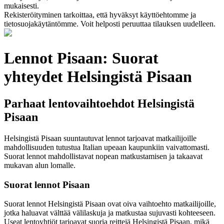
mukaisesti.
Rekisteröityminen tarkoittaa, että hyväksyt käyttöehtomme ja
tietosuojakäytäntömme. Voit helposti peruuttaa tilauksen uudelleen.
Lennot Pisaan: Suorat
yhteydet Helsingistä Pisaan
Parhaat lentovaihtoehdot Helsingistä
Pisaan
Helsingistä Pisaan suuntautuvat lennot tarjoavat matkailijoille
mahdollisuuden tutustua Italian upeaan kaupunkiin vaivattomasti.
Suorat lennot mahdollistavat nopean matkustamisen ja takaavat
mukavan alun lomalle.
Suorat lennot Pisaan
Suorat lennot Helsingistä Pisaan ovat oiva vaihtoehto matkailijoille,
jotka haluavat välttää välilaskuja ja matkustaa sujuvasti kohteeseen.
Useat lentoyhtiöt tarjoavat suoria reittejä Helsingistä Pisaan, mikä