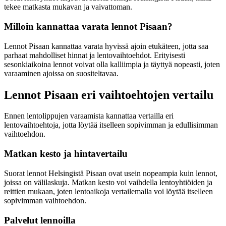
tekee matkasta mukavan ja vaivattoman.
Milloin kannattaa varata lennot Pisaan?
Lennot Pisaan kannattaa varata hyvissä ajoin etukäteen, jotta saa
parhaat mahdolliset hinnat ja lentovaihtoehdot. Erityisesti
sesonkiaikoina lennot voivat olla kalliimpia ja täyttyä nopeasti, joten
varaaminen ajoissa on suositeltavaa.
Lennot Pisaan eri vaihtoehtojen vertailu
Ennen lentolippujen varaamista kannattaa vertailla eri
lentovaihtoehtoja, jotta löytää itselleen sopivimman ja edullisimman
vaihtoehdon.
Matkan kesto ja hintavertailu
Suorat lennot Helsingistä Pisaan ovat usein nopeampia kuin lennot,
joissa on välilaskuja. Matkan kesto voi vaihdella lentoyhtiöiden ja
reittien mukaan, joten lentoaikoja vertailemalla voi löytää itselleen
sopivimman vaihtoehdon.
Palvelut lennoilla