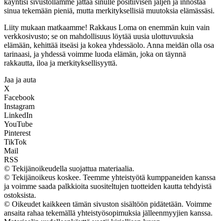
käyntisi sivustollamme jättää sinulle positiivisen jäljen ja innostaa
sinua tekemään pieniä, mutta merkityksellisiä muutoksia elämässäsi.
Liity mukaan matkaamme! Rakkaus Loma on enemmän kuin vain
verkkosivusto; se on mahdollisuus löytää uusia ulottuvuuksia
elämään, kehittää itseäsi ja kokea yhdessäolo. Anna meidän olla osa
tarinaasi, ja yhdessä voimme luoda elämän, joka on täynnä
rakkautta, iloa ja merkityksellisyyttä.
Jaa ja auta
X
Facebook
Instagram
LinkedIn
YouTube
Pinterest
TikTok
Mail
RSS
© Tekijänoikeudella suojattua materiaalia.
© Tekijänoikeus koskee. Teemme yhteistyötä kumppaneiden kanssa
ja voimme saada palkkioita suositeltujen tuotteiden kautta tehdyistä
ostoksista.
© Oikeudet kaikkeen tämän sivuston sisältöön pidätetään. Voimme
ansaita rahaa tekemällä yhteistyösopimuksia jälleenmyyjien kanssa.