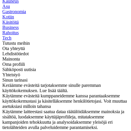
Kauneus
Asu
Gastronomia
Kotiin
Käsitöitä
Business
Rahoitus
Tech
Tutustu meihin
Ota yhteyttä
Lehdistötiedot
Mainonta
Oma profiili
Sähköposti uutisia
Yhteistyö
Sinun tarinasi
Keräämme evästeitä tarjotaksemme sinulle paremman
käyttökokemuksen. Lue lisää täältä.
Käytämme evästeitä kumppaneidemme kanssa parantaaksemme
käyttökokemustasi ja käsitelläksemme henkilötietojasi. Voit muuttaa
asetuksiasi milloin tahansa
Käytämme laitteestasi saatua dataa räätälöidäksemme mainoksia ja
sisältöä, luodaksemme käyttäjäprofiileja, mitataksemme
kampanjoiden tehokkuutta ja analysoidaksemme yleisöjä eri
tietolähteiden avulla palveluidemme parantamiseksi.