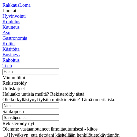
RakkausLoma
Luokat
Hyvinvointi
Koulutus
Kauneus
Asu
Gastronomia
Kotiin
Käsitöitä
Business
Rahoitus
Tech
Minun tilini
Rekisteröidy
Uutiskirjeet
Haluatko uutisia meiltä? Rekisteröidy tästä
Oletko kyllästynyt tylsiin uutiskirjeisiin? Tämä on erilaista.
Sähköposti
Rekisteröidy nyt
Olemme vastaanottaneet ilmoittautumisesi - kiitos
Hyväksyn, että tietojani käsitellään henkilötietokäytännön