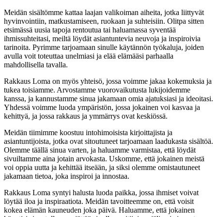
Meidän sisältömme kattaa laajan valikoiman aiheita, jotka liittyvät
hyvinvointiin, matkustamiseen, ruokaan ja suhteisiin. Olitpa sitten
etsimässä uusia tapoja rentoutua tai haluamassa syventää
ihmissuhteitasi, meiltä löydät asiantuntevia neuvoja ja inspiroivia
tarinoita. Pyrimme tarjoamaan sinulle käytännön työkaluja, joiden
avulla voit toteuttaa unelmiasi ja elää elämääsi parhaalla
mahdollisella tavalla.
Rakkaus Loma on myös yhteisö, jossa voimme jakaa kokemuksia ja
tukea toisiamme. Arvostamme vuorovaikutusta lukijoidemme
kanssa, ja kannustamme sinua jakamaan omia ajatuksiasi ja ideoitasi.
Yhdessä voimme luoda ympäristön, jossa jokainen voi kasvaa ja
kehittyä, ja jossa rakkaus ja ymmärrys ovat keskiössä.
Meidän tiimimme koostuu intohimoisista kirjoittajista ja
asiantuntijoista, jotka ovat sitoutuneet tarjoamaan laadukasta sisältöä.
Olemme täällä sinua varten, ja haluamme varmistaa, että löydät
sivuiltamme aina jotain arvokasta. Uskomme, että jokainen meistä
voi oppia uutta ja kehittää itseään, ja siksi olemme omistautuneet
jakamaan tietoa, joka inspiroi ja innostaa.
Rakkaus Loma syntyi halusta luoda paikka, jossa ihmiset voivat
löytää iloa ja inspiraatiota. Meidän tavoitteemme on, että voisit
kokea elämän kauneuden joka päivä. Haluamme, että jokainen