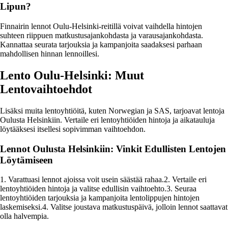
Lipun?
Finnairin lennot Oulu-Helsinki-reitillä voivat vaihdella hintojen
suhteen riippuen matkustusajankohdasta ja varausajankohdasta.
Kannattaa seurata tarjouksia ja kampanjoita saadaksesi parhaan
mahdollisen hinnan lennoillesi.
Lento Oulu-Helsinki: Muut
Lentovaihtoehdot
Lisäksi muita lentoyhtiöitä, kuten Norwegian ja SAS, tarjoavat lentoja
Oulusta Helsinkiin. Vertaile eri lentoyhtiöiden hintoja ja aikatauluja
löytääksesi itsellesi sopivimman vaihtoehdon.
Lennot Oulusta Helsinkiin: Vinkit Edullisten Lentojen
Löytämiseen
1. Varattuasi lennot ajoissa voit usein säästää rahaa.2. Vertaile eri
lentoyhtiöiden hintoja ja valitse edullisin vaihtoehto.3. Seuraa
lentoyhtiöiden tarjouksia ja kampanjoita lentolippujen hintojen
laskemiseksi.4. Valitse joustava matkustuspäivä, jolloin lennot saattavat
olla halvempia.