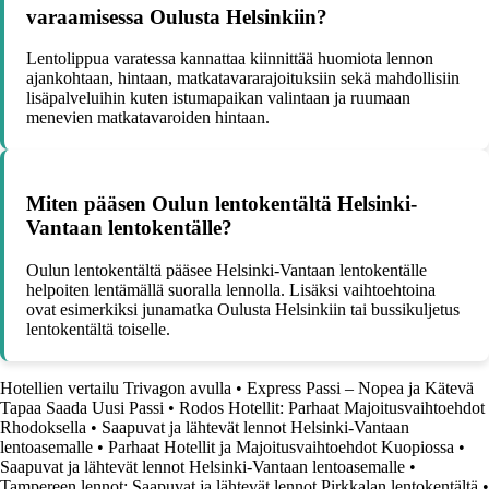
varaamisessa Oulusta Helsinkiin?
Lentolippua varatessa kannattaa kiinnittää huomiota lennon
ajankohtaan, hintaan, matkatavararajoituksiin sekä mahdollisiin
lisäpalveluihin kuten istumapaikan valintaan ja ruumaan
menevien matkatavaroiden hintaan.
Miten pääsen Oulun lentokentältä Helsinki-
Vantaan lentokentälle?
Oulun lentokentältä pääsee Helsinki-Vantaan lentokentälle
helpoiten lentämällä suoralla lennolla. Lisäksi vaihtoehtoina
ovat esimerkiksi junamatka Oulusta Helsinkiin tai bussikuljetus
lentokentältä toiselle.
Hotellien vertailu Trivagon avulla
•
Express Passi – Nopea ja Kätevä
Tapaa Saada Uusi Passi
•
Rodos Hotellit: Parhaat Majoitusvaihtoehdot
Rhodoksella
•
Saapuvat ja lähtevät lennot Helsinki-Vantaan
lentoasemalle
•
Parhaat Hotellit ja Majoitusvaihtoehdot Kuopiossa
•
Saapuvat ja lähtevät lennot Helsinki-Vantaan lentoasemalle
•
Tampereen lennot: Saapuvat ja lähtevät lennot Pirkkalan lentokentältä
•