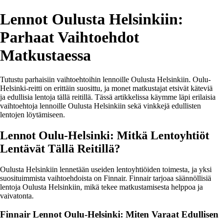
Lennot Oulusta Helsinkiin:
Parhaat Vaihtoehdot
Matkustaessa
Tutustu parhaisiin vaihtoehtoihin lennoille Oulusta Helsinkiin. Oulu-
Helsinki-reitti on erittäin suosittu, ja monet matkustajat etsivät käteviä
ja edullisia lentoja tällä reitillä. Tässä artikkelissa käymme läpi erilaisia
vaihtoehtoja lennoille Oulusta Helsinkiin sekä vinkkejä edullisten
lentojen löytämiseen.
Lennot Oulu-Helsinki: Mitkä Lentoyhtiöt
Lentävät Tällä Reitillä?
Oulusta Helsinkiin lennetään useiden lentoyhtiöiden toimesta, ja yksi
suosituimmista vaihtoehdoista on Finnair. Finnair tarjoaa säännöllisiä
lentoja Oulusta Helsinkiin, mikä tekee matkustamisesta helppoa ja
vaivatonta.
Finnair Lennot Oulu-Helsinki: Miten Varaat Edullisen