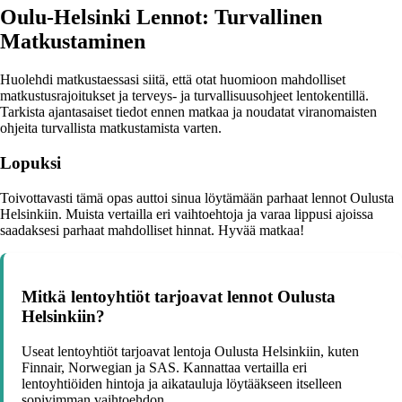
Oulu-Helsinki Lennot: Turvallinen
Matkustaminen
Huolehdi matkustaessasi siitä, että otat huomioon mahdolliset
matkustusrajoitukset ja terveys- ja turvallisuusohjeet lentokentillä.
Tarkista ajantasaiset tiedot ennen matkaa ja noudatat viranomaisten
ohjeita turvallista matkustamista varten.
Lopuksi
Toivottavasti tämä opas auttoi sinua löytämään parhaat lennot Oulusta
Helsinkiin. Muista vertailla eri vaihtoehtoja ja varaa lippusi ajoissa
saadaksesi parhaat mahdolliset hinnat. Hyvää matkaa!
Mitkä lentoyhtiöt tarjoavat lennot Oulusta
Helsinkiin?
Useat lentoyhtiöt tarjoavat lentoja Oulusta Helsinkiin, kuten
Finnair, Norwegian ja SAS. Kannattaa vertailla eri
lentoyhtiöiden hintoja ja aikatauluja löytääkseen itselleen
sopivimman vaihtoehdon.