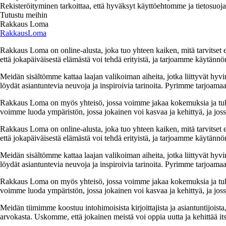
Rekisteröityminen tarkoittaa, että hyväksyt käyttöehtomme ja tietosuoj
Tutustu meihin
Rakkaus Loma
RakkausLoma
Rakkaus Loma on online-alusta, joka tuo yhteen kaiken, mitä tarvitse
että jokapäiväisestä elämästä voi tehdä erityistä, ja tarjoamme käytännön
Meidän sisältömme kattaa laajan valikoiman aiheita, jotka liittyvät hyvi
löydät asiantuntevia neuvoja ja inspiroivia tarinoita. Pyrimme tarjoamaan
Rakkaus Loma on myös yhteisö, jossa voimme jakaa kokemuksia ja tuk
voimme luoda ympäristön, jossa jokainen voi kasvaa ja kehittyä, ja jos
Rakkaus Loma on online-alusta, joka tuo yhteen kaiken, mitä tarvitse
että jokapäiväisestä elämästä voi tehdä erityistä, ja tarjoamme käytännön
Meidän sisältömme kattaa laajan valikoiman aiheita, jotka liittyvät hyvi
löydät asiantuntevia neuvoja ja inspiroivia tarinoita. Pyrimme tarjoamaan
Rakkaus Loma on myös yhteisö, jossa voimme jakaa kokemuksia ja tuk
voimme luoda ympäristön, jossa jokainen voi kasvaa ja kehittyä, ja jos
Meidän tiimimme koostuu intohimoisista kirjoittajista ja asiantuntijoist
arvokasta. Uskomme, että jokainen meistä voi oppia uutta ja kehittää its