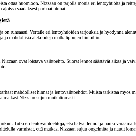
ista ottaa huomioon. Nizzaan on tarjolla monia eri lentoyhtiöitä ja reit
a ajoissa saadaksesi parhaat hinnat.
istä
oja on runsaasti. Vertaile eri lentoyhtiöiden tarjouksia ja hyödynnä ale
toja ja mahdollisia alekoodeja matkalippujen hintoihin.
 Nizzaan ovat loistava vaihtoehto. Suorat lennot säästävät aikaa ja vaiva
hto.
arhaat mahdolliset hinnat ja lentovaihtoehdot. Muista tarkistaa myös ma
la matkasi Nizzaan sujuu mutkattomasti.
n. Tutki eri lentovaihtoehtoja, etsi halvat lennot ja hanki varaamalla 
elulla varmistat, että matkasi Nizzaan sujuu ongelmitta ja nautit lomast