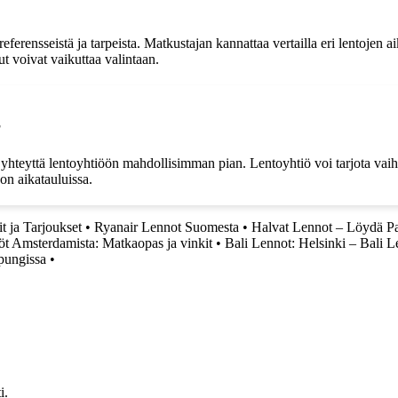
ensseistä ja tarpeista. Matkustajan kannattaa vertailla eri lentojen aika
t voivat vaikuttaa valintaan.
?
hteyttä lentoyhtiöön mahdollisimman pian. Lentoyhtiö voi tarjota vaihto
on aikatauluissa.
t ja Tarjoukset
•
Ryanair Lennot Suomesta
•
Halvat Lennot – Löydä P
t Amsterdamista: Matkaopas ja vinkit
•
Bali Lennot: Helsinki – Bali L
pungissa
•
i.