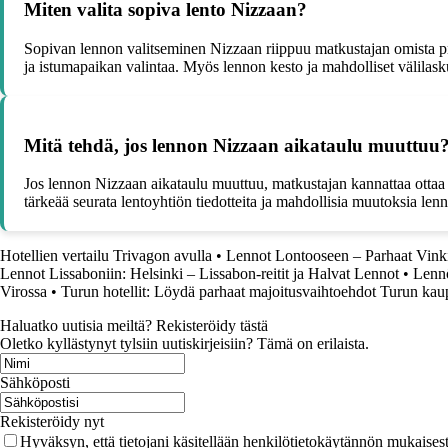
Miten valita sopiva lento Nizzaan?
Sopivan lennon valitseminen Nizzaan riippuu matkustajan omista prefer
ja istumapaikan valintaa. Myös lennon kesto ja mahdolliset välilasku
Mitä tehdä, jos lennon Nizzaan aikataulu muuttuu
Jos lennon Nizzaan aikataulu muuttuu, matkustajan kannattaa ottaa y
tärkeää seurata lentoyhtiön tiedotteita ja mahdollisia muutoksia lenn
Hotellien vertailu Trivagon avulla
•
Lennot Lontooseen – Parhaat Vinki
Lennot Lissaboniin: Helsinki – Lissabon-reitit ja Halvat Lennot
•
Lennö
Virossa
•
Turun hotellit: Löydä parhaat majoitusvaihtoehdot Turun kau
Haluatko uutisia meiltä? Rekisteröidy tästä
Oletko kyllästynyt tylsiin uutiskirjeisiin? Tämä on erilaista.
Sähköposti
Rekisteröidy nyt
Hyväksyn, että tietojani käsitellään henkilötietokäytännön mukaisest