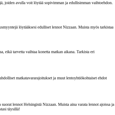
tejä, joiden avulla voit löytää sopivimman ja edullisimman vaihtoehdon.
nnusmyyntejä löytääksesi edulliset lennot Nizzaan. Muista myös tarkistaa
a, eikä tarvetta vaihtaa konetta matkan aikana. Tarkista eri
hdolliset matkatavararajoitukset ja muut lentoyhtiökohtaiset ehdot
suorat lennot Helsingistä Nizzaan. Muista aina varata lennot ajoissa ja
asi täysillä!