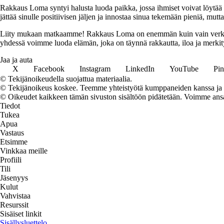
Rakkaus Loma syntyi halusta luoda paikka, jossa ihmiset voivat löytää 
jättää sinulle positiivisen jäljen ja innostaa sinua tekemään pieniä, mut
Liity mukaan matkaamme! Rakkaus Loma on enemmän kuin vain verkkosivu
yhdessä voimme luoda elämän, joka on täynnä rakkautta, iloa ja merkity
Jaa ja auta
X
Facebook
Instagram
LinkedIn
YouTube
Pin
© Tekijänoikeudella suojattua materiaalia.
© Tekijänoikeus koskee. Teemme yhteistyötä kumppaneiden kanssa ja voi
© Oikeudet kaikkeen tämän sivuston sisältöön pidätetään. Voimme ansait
Tiedot
Tukea
Apua
Vastaus
Etsimme
Vinkkaa meille
Profiili
Tili
Jäsenyys
Kulut
Vahvistaa
Resurssit
Sisäiset linkit
Sisällysluettelo