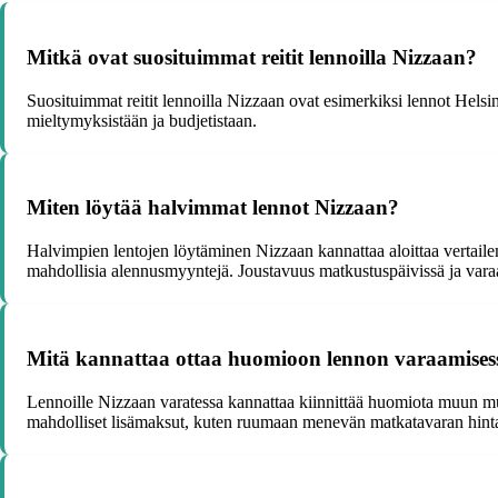
Mitkä ovat suosituimmat reitit lennoilla Nizzaan?
Suosituimmat reitit lennoilla Nizzaan ovat esimerkiksi lennot Helsi
mieltymyksistään ja budjetistaan.
Miten löytää halvimmat lennot Nizzaan?
Halvimpien lentojen löytäminen Nizzaan kannattaa aloittaa vertailem
mahdollisia alennusmyyntejä. Joustavuus matkustuspäivissä ja vara
Mitä kannattaa ottaa huomioon lennon varaamises
Lennoille Nizzaan varatessa kannattaa kiinnittää huomiota muun mua
mahdolliset lisämaksut, kuten ruumaan menevän matkatavaran hinta