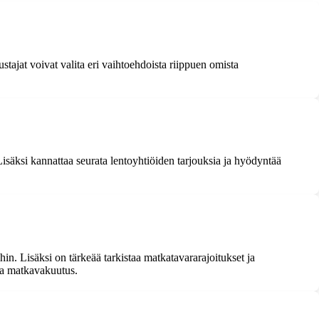
tajat voivat valita eri vaihtoehdoista riippuen omista
isäksi kannattaa seurata lentoyhtiöiden tarjouksia ja hyödyntää
n. Lisäksi on tärkeää tarkistaa matkatavararajoitukset ja
va matkavakuutus.