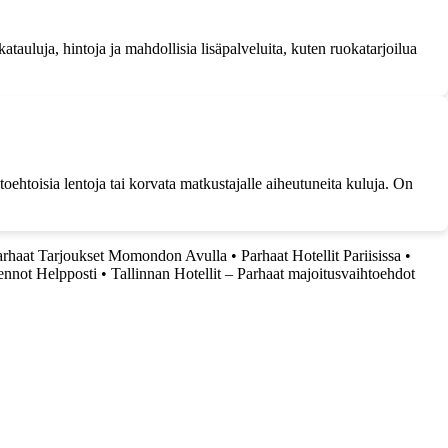
tauluja, hintoja ja mahdollisia lisäpalveluita, kuten ruokatarjoilua
ehtoisia lentoja tai korvata matkustajalle aiheutuneita kuluja. On
arhaat Tarjoukset Momondon Avulla
•
Parhaat Hotellit Pariisissa
•
ennot Helpposti
•
Tallinnan Hotellit – Parhaat majoitusvaihtoehdot