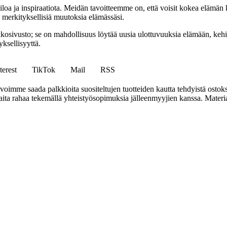
iloa ja inspiraatiota. Meidän tavoitteemme on, että voisit kokea elämä
ta merkityksellisiä muutoksia elämässäsi.
sto; se on mahdollisuus löytää uusia ulottuvuuksia elämään, kehittää
ksellisyyttä.
terest
TikTok
Mail
RSS
mme saada palkkioita suositeltujen tuotteiden kautta tehdyistä ostoks
a rahaa tekemällä yhteistyösopimuksia jälleenmyyjien kanssa. Materiaal