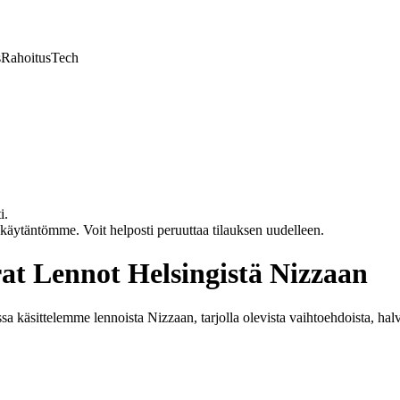
s
Rahoitus
Tech
i.
akäytäntömme. Voit helposti peruuttaa tilauksen uudelleen.
at Lennot Helsingistä Nizzaan
käsittelemme lennoista Nizzaan, tarjolla olevista vaihtoehdoista, halvoi