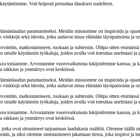
akäytäntömme. Voit helposti peruuttaa tilauksen uudelleen.
t elämänlaadun parantamiseksi. Meidän missiomme on inspiroida ja opas
 vinkkejä sekä ideoita, jotka auttavat sinua elämään täysipainoista ja on
nvointiin, matkustamiseen, ruokaan ja suhteisiin. Olitpa sitten etsimässä
 sinulle käytännön työkaluja, joiden avulla voit toteuttaa unelmiasi ja e
ea toisiamme. Arvostamme vuorovaikutusta lukijoidemme kanssa, ja ka
sa rakkaus ja ymmärrys ovat keskiössä.
t elämänlaadun parantamiseksi. Meidän missiomme on inspiroida ja opas
 vinkkejä sekä ideoita, jotka auttavat sinua elämään täysipainoista ja on
nvointiin, matkustamiseen, ruokaan ja suhteisiin. Olitpa sitten etsimässä
 sinulle käytännön työkaluja, joiden avulla voit toteuttaa unelmiasi ja e
ea toisiamme. Arvostamme vuorovaikutusta lukijoidemme kanssa, ja ka
sa rakkaus ja ymmärrys ovat keskiössä.
a, jotka ovat sitoutuneet tarjoamaan laadukasta sisältöä. Olemme täällä s
eään, ja siksi olemme omistautuneet jakamaan tietoa, joka inspiroi ja in