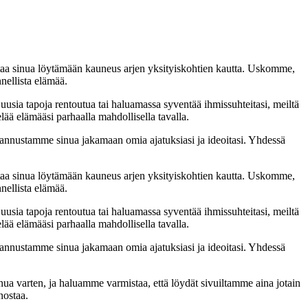
taa sinua löytämään kauneus arjen yksityiskohtien kautta. Uskomme,
nellista elämää.
 uusia tapoja rentoutua tai haluamassa syventää ihmissuhteitasi, meiltä
lää elämääsi parhaalla mahdollisella tavalla.
nnustamme sinua jakamaan omia ajatuksiasi ja ideoitasi. Yhdessä
taa sinua löytämään kauneus arjen yksityiskohtien kautta. Uskomme,
nellista elämää.
 uusia tapoja rentoutua tai haluamassa syventää ihmissuhteitasi, meiltä
lää elämääsi parhaalla mahdollisella tavalla.
nnustamme sinua jakamaan omia ajatuksiasi ja ideoitasi. Yhdessä
inua varten, ja haluamme varmistaa, että löydät sivuiltamme aina jotain
nostaa.