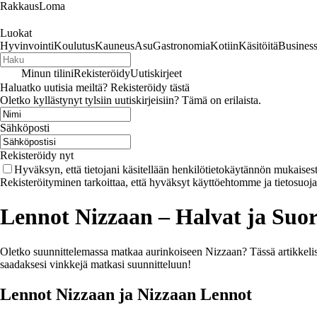
RakkausLoma
Luokat
Hyvinvointi
Koulutus
Kauneus
Asu
Gastronomia
Kotiin
Käsitöitä
Busines
Minun tilini
Rekisteröidy
Uutiskirjeet
Haluatko uutisia meiltä? Rekisteröidy tästä
Oletko kyllästynyt tylsiin uutiskirjeisiin? Tämä on erilaista.
Sähköposti
Rekisteröidy nyt
Hyväksyn, että tietojani käsitellään henkilötietokäytännön mukaisest
Rekisteröityminen tarkoittaa, että hyväksyt käyttöehtomme ja tietosuoj
Lennot Nizzaan – Halvat ja Suor
Oletko suunnittelemassa matkaa aurinkoiseen Nizzaan? Tässä artikkelissa 
saadaksesi vinkkejä matkasi suunnitteluun!
Lennot Nizzaan ja Nizzaan Lennot