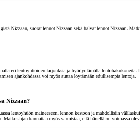
ngistä Nizzaan, suorat lennot Nizzaan sekä halvat lennot Nizzaan. Matkus
alla eri lentoyhtiöiden tarjouksia ja hyödyntämällä lentohakukoneita. L
amisen ajankohdassa voi myös auttaa löytämään edullisempia lentoja.
sa Nizzaan?
ssa lentoyhtiön maineeseen, lennon kestoon ja mahdollisiin välilaskuihi
. Matkustajan kannattaa myös varmistaa, että hänellä on voimassa ole