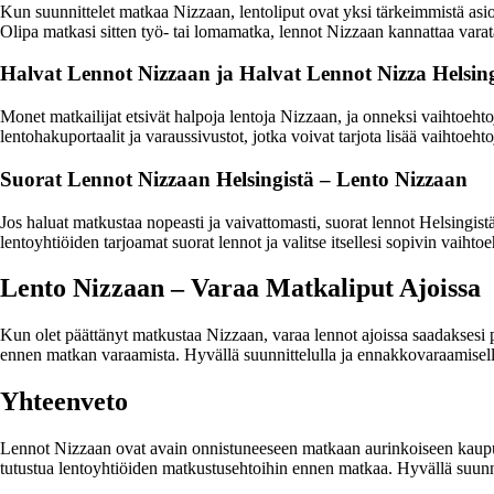
Kun suunnittelet matkaa Nizzaan, lentoliput ovat yksi tärkeimmistä asio
Olipa matkasi sitten työ- tai lomamatka, lennot Nizzaan kannattaa varat
Halvat Lennot Nizzaan ja Halvat Lennot Nizza Helsing
Monet matkailijat etsivät halpoja lentoja Nizzaan, ja onneksi vaihtoeht
lentohakuportaalit ja varaussivustot, jotka voivat tarjota lisää vaihtoeh
Suorat Lennot Nizzaan Helsingistä – Lento Nizzaan
Jos haluat matkustaa nopeasti ja vaivattomasti, suorat lennot Helsingistä
lentoyhtiöiden tarjoamat suorat lennot ja valitse itsellesi sopivin vaihtoe
Lento Nizzaan – Varaa Matkaliput Ajoissa
Kun olet päättänyt matkustaa Nizzaan, varaa lennot ajoissa saadaksesi p
ennen matkan varaamista. Hyvällä suunnittelulla ja ennakkovaraamisel
Yhteenveto
Lennot Nizzaan ovat avain onnistuneeseen matkaan aurinkoiseen kaupunkii
tutustua lentoyhtiöiden matkustusehtoihin ennen matkaa. Hyvällä suunnitt