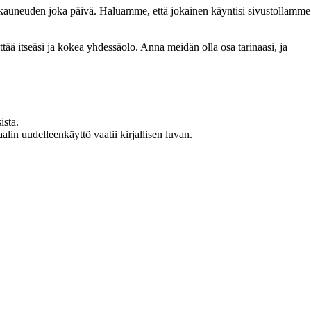
n kauneuden joka päivä. Haluamme, että jokainen käyntisi sivustollamme
 itseäsi ja kokea yhdessäolo. Anna meidän olla osa tarinaasi, ja
ista.
in uudelleenkäyttö vaatii kirjallisen luvan.