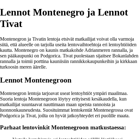
Lennot Montenegro ja Lennot
Tivat
Montenegron ja Tivatin lentoja etsivät matkailijat voivat olla varmoja
siitä, että alueelle on tarjolla useita lentovaihtoehtoja eri lentoyhtiöiden
kautta. Montenegro on kaunis matkakohde Adrianmeren rannalla, ja
sen pääkaupunki on Podgorica. Tivat puolestaan sijaitsee Bokanlahden
rannalla ja toimii porttina kauniisiin rannikkokaupunkeihin ja kirkkaan
turkoosin meren äärelle.
Lennot Montenegroon
Montenegron lentoja tarjoavat useat lentoyhtiöt ympäri maailmaa.
Suoria lentoja Montenegroon löytyy erityisesti kesäkaudella, kun
matkailijat suuntaavat nauttimaan maan upeista rannoista ja
luonnonkauneudesta. Suosituimmat lentokentät Montenegrossa ovat
Podgorica ja Tivat, joilta on hyvät jatkoyhteydet eri puolille maata.
Parhaat lentovinkit Montenegroon matkustaessa: