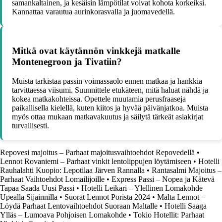
samankaltainen, ja kesäisin lämpötilat voivat kohota korkeiksi.
Kannattaa varautua aurinkorasvalla ja juomavedellä.
Mitkä ovat käytännön vinkkejä matkalle
Montenegroon ja Tivatiin?
Muista tarkistaa passin voimassaolo ennen matkaa ja hankkia
tarvittaessa viisumi. Suunnittele etukäteen, mitä haluat nähdä ja
kokea matkakohteissa. Opettele muutamia perusfraaseja
paikallisella kielellä, kuten kiitos ja hyvää päivänjatkoa. Muista
myös ottaa mukaan matkavakuutus ja säilytä tärkeät asiakirjat
turvallisesti.
Repovesi majoitus – Parhaat majoitusvaihtoehdot Repovedellä
•
Lennot Rovaniemi – Parhaat vinkit lentolippujen löytämiseen
•
Hotelli
Rauhalahti Kuopio: Lepotilaa Järven Rannalla
•
Rantasalmi Majoitus –
Parhaat Vaihtoehdot Lomailijoille
•
Express Passi – Nopea ja Kätevä
Tapaa Saada Uusi Passi
•
Hotelli Leikari – Ylellinen Lomakohde
Upealla Sijainnilla
•
Suorat Lennot Porista 2024
•
Malta Lennot –
Löydä Parhaat Lentovaihtoehdot Suoraan Maltalle
•
Hotelli Saaga
Ylläs – Lumoava Pohjoisen Lomakohde
•
Tokio Hotellit: Parhaat