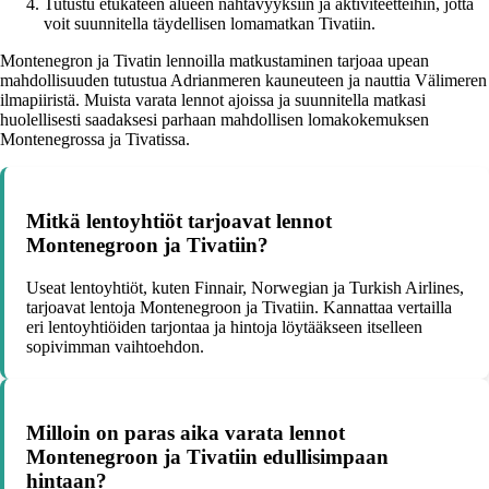
Tutustu etukäteen alueen nähtävyyksiin ja aktiviteetteihin, jotta
voit suunnitella täydellisen lomamatkan Tivatiin.
Montenegron ja Tivatin lennoilla matkustaminen tarjoaa upean
mahdollisuuden tutustua Adrianmeren kauneuteen ja nauttia Välimeren
ilmapiiristä. Muista varata lennot ajoissa ja suunnitella matkasi
huolellisesti saadaksesi parhaan mahdollisen lomakokemuksen
Montenegrossa ja Tivatissa.
Mitkä lentoyhtiöt tarjoavat lennot
Montenegroon ja Tivatiin?
Useat lentoyhtiöt, kuten Finnair, Norwegian ja Turkish Airlines,
tarjoavat lentoja Montenegroon ja Tivatiin. Kannattaa vertailla
eri lentoyhtiöiden tarjontaa ja hintoja löytääkseen itselleen
sopivimman vaihtoehdon.
Milloin on paras aika varata lennot
Montenegroon ja Tivatiin edullisimpaan
hintaan?