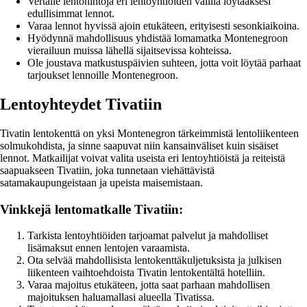
Vertaile lentohintoja eri lentoyhtiöiden välillä löytääksesi
edullisimmat lennot.
Varaa lennot hyvissä ajoin etukäteen, erityisesti sesonkiaikoina.
Hyödynnä mahdollisuus yhdistää lomamatka Montenegroon
vierailuun muissa lähellä sijaitsevissa kohteissa.
Ole joustava matkustuspäivien suhteen, jotta voit löytää parhaat
tarjoukset lennoille Montenegroon.
Lentoyhteydet Tivatiin
Tivatin lentokenttä on yksi Montenegron tärkeimmistä lentoliikenteen
solmukohdista, ja sinne saapuvat niin kansainväliset kuin sisäiset
lennot. Matkailijat voivat valita useista eri lentoyhtiöistä ja reiteistä
saapuakseen Tivatiin, joka tunnetaan viehättävistä
satamakaupungeistaan ja upeista maisemistaan.
Vinkkejä lentomatkalle Tivatiin:
Tarkista lentoyhtiöiden tarjoamat palvelut ja mahdolliset
lisämaksut ennen lentojen varaamista.
Ota selvää mahdollisista lentokenttäkuljetuksista ja julkisen
liikenteen vaihtoehdoista Tivatin lentokentältä hotelliin.
Varaa majoitus etukäteen, jotta saat parhaan mahdollisen
majoituksen haluamallasi alueella Tivatissa.