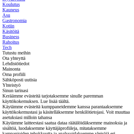
Koulutus
Kauneus
Asu
Gastronomia
Kotiin
Käsitöitä
Business
Rahoitus
Tech
Tutustu meihin
Ota yhteyttä
Lehdistötiedot
Mainonta
Oma profiili
Sähköposti uutisia
Yhteistyö
Sinun tarinasi
Keräämme evästeitä tarjotaksemme sinulle paremman
käyttökokemuksen. Lue lisää täältä.
Käytämme evästeitä kumppaneidemme kanssa parantaaksemme
käyttökokemustasi ja käsitelläksemme henkilötietojasi. Voit muuttaa
asetuksiasi milloin tahansa
Käytämme laitteestasi saatua dataa räätälöidäksemme mainoksia ja
sisältöä, luodaksemme käyttäjäprofiileja, mitataksemme
kampanjoiden tehokkuutta ja analysoidaksemme yleisöjä eri