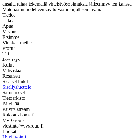
ansaita rahaa tekemällä yhteistyösopimuksia jälleenmyyjien kanssa.
Materiaalin uudelleenkäyttö vaatii kirjallisen luvan.
Tiedot
Tukea
Apua
Vastaus
Etsimme
Vinkkaa meille
Profiili
Tili
Jäsenyys
Kulut
Vahvistaa
Resurssit
Sisäiset linkit
Sisällysluettelo
Sanoitukset
Tietoarkisto
Päivittää
Päivitä stream
RakkausLoma.fi
VV Group
viestinta@vvgroup.fi
Luokat
Hyvinvointi