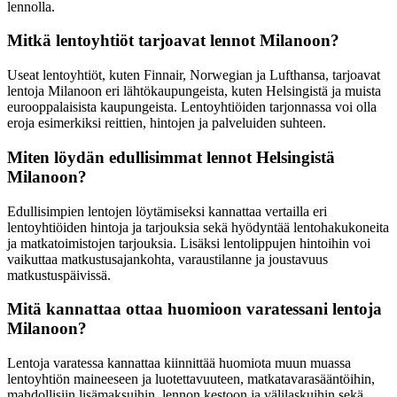
lennolla.
Mitkä lentoyhtiöt tarjoavat lennot Milanoon?
Useat lentoyhtiöt, kuten Finnair, Norwegian ja Lufthansa, tarjoavat
lentoja Milanoon eri lähtökaupungeista, kuten Helsingistä ja muista
eurooppalaisista kaupungeista. Lentoyhtiöiden tarjonnassa voi olla
eroja esimerkiksi reittien, hintojen ja palveluiden suhteen.
Miten löydän edullisimmat lennot Helsingistä
Milanoon?
Edullisimpien lentojen löytämiseksi kannattaa vertailla eri
lentoyhtiöiden hintoja ja tarjouksia sekä hyödyntää lentohakukoneita
ja matkatoimistojen tarjouksia. Lisäksi lentolippujen hintoihin voi
vaikuttaa matkustusajankohta, varaustilanne ja joustavuus
matkustuspäivissä.
Mitä kannattaa ottaa huomioon varatessani lentoja
Milanoon?
Lentoja varatessa kannattaa kiinnittää huomiota muun muassa
lentoyhtiön maineeseen ja luotettavuuteen, matkatavarasääntöihin,
mahdollisiin lisämaksuihin, lennon kestoon ja välilaskuihin sekä