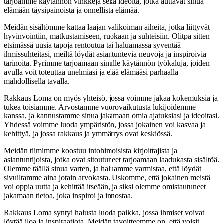
tarjoamme käytännön vinkkejä sekä ideoita, jotka auttavat sinua
elämään täysipainoista ja onnellista elämää.
Meidän sisältömme kattaa laajan valikoiman aiheita, jotka liittyvät
hyvinvointiin, matkustamiseen, ruokaan ja suhteisiin. Olitpa sitten
etsimässä uusia tapoja rentoutua tai haluamassa syventää
ihmissuhteitasi, meiltä löydät asiantuntevia neuvoja ja inspiroivia
tarinoita. Pyrimme tarjoamaan sinulle käytännön työkaluja, joiden
avulla voit toteuttaa unelmiasi ja elää elämääsi parhaalla
mahdollisella tavalla.
Rakkaus Loma on myös yhteisö, jossa voimme jakaa kokemuksia ja
tukea toisiamme. Arvostamme vuorovaikutusta lukijoidemme
kanssa, ja kannustamme sinua jakamaan omia ajatuksiasi ja ideoitasi.
Yhdessä voimme luoda ympäristön, jossa jokainen voi kasvaa ja
kehittyä, ja jossa rakkaus ja ymmärrys ovat keskiössä.
Meidän tiimimme koostuu intohimoisista kirjoittajista ja
asiantuntijoista, jotka ovat sitoutuneet tarjoamaan laadukasta sisältöä.
Olemme täällä sinua varten, ja haluamme varmistaa, että löydät
sivuiltamme aina jotain arvokasta. Uskomme, että jokainen meistä
voi oppia uutta ja kehittää itseään, ja siksi olemme omistautuneet
jakamaan tietoa, joka inspiroi ja innostaa.
Rakkaus Loma syntyi halusta luoda paikka, jossa ihmiset voivat
löytää iloa ja inspiraatiota. Meidän tavoitteemme on, että voisit