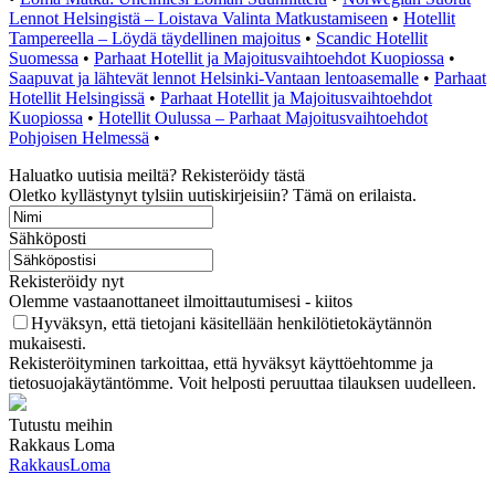
Lennot Helsingistä – Loistava Valinta Matkustamiseen
•
Hotellit
Tampereella – Löydä täydellinen majoitus
•
Scandic Hotellit
Suomessa
•
Parhaat Hotellit ja Majoitusvaihtoehdot Kuopiossa
•
Saapuvat ja lähtevät lennot Helsinki-Vantaan lentoasemalle
•
Parhaat
Hotellit Helsingissä
•
Parhaat Hotellit ja Majoitusvaihtoehdot
Kuopiossa
•
Hotellit Oulussa – Parhaat Majoitusvaihtoehdot
Pohjoisen Helmessä
•
Haluatko uutisia meiltä? Rekisteröidy tästä
Oletko kyllästynyt tylsiin uutiskirjeisiin? Tämä on erilaista.
Sähköposti
Rekisteröidy nyt
Olemme vastaanottaneet ilmoittautumisesi - kiitos
Hyväksyn, että tietojani käsitellään henkilötietokäytännön
mukaisesti.
Rekisteröityminen tarkoittaa, että hyväksyt käyttöehtomme ja
tietosuojakäytäntömme. Voit helposti peruuttaa tilauksen uudelleen.
Tutustu meihin
Rakkaus Loma
RakkausLoma