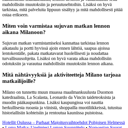
mahdollisiin muutoksiin ja peruutusehtoihin. Lisäksi on hyvä
tarkistaa, mitä palveluita lippuun sisältyy ja mitä mahdollisesti pitää
ostaa erikseen.
Miten voin varmistaa sujuvan matkan lennon
aikana Milanoon?
Sujuvan matkan varmistamiseksi kannattaa tarkistaa lennon
aikataulu ja portti hyvissä ajoin ennen lähtöä, saapua ajoissa
lentokentälle, pakata matkatavarat huolellisesti ja noudattaa
turvallisuusohjeita. Lisäksi on hyvä varata aikaa mahdollisiin
odotuksiin ja varautua mahdollisiin muutoksiin lennon aikana.
Mitä nähtävyyksiä ja aktiviteetteja Milano tarjoaa
matkailijoille?
Milano on tunnettu muun muassa maailmankuulusta Duomon
katedraalista, La Scalasta, Leonardo da Vincin taideteoksista ja
muodin pääkaupunkina. Lisäksi kaupungissa voi nauttia
herkullisesta ruoasta ja viinistä, shoppailla muotiliikkeissä, tutustua
historiallisiin kohteisiin ja rentoutua kauniissa puistoissa.
Hotellit Oulussa – Parhaat Majoitusvaihtoehdot Pohjoisen Helmessä
•
Loma Matka: Unelmiesi Loman Suunnittelu
•
Norwegian Suorat