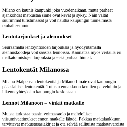
Milano on kaunis kaupunki joka vuodenaikaan, mutta parhaat
ajankohdat matkustaa sinne ovat kevät ja syksy. Näin vältät
suurimmat turistimassat ja voit nauttia kaupungin tunnelmasta
rauhallisemmin.
Lentotarjoukset ja alennukset
Seuraamalla lentoyhtiöiden tarjouksia ja hyödyntämällä
alennuskoodeja voit säästää lennoissa. Kannattaa myös vertailla eri
matkatoimistojen tarjouksia ja etsiä parhaat hinnat.
Lentokentät Milanossa
Milano Malpensan lentokenttä ja Milano Linate ovat kaupungin
pääasialliset lentokentät. Tutustu ennakkoon kenttien palveluihin ja
liikenneyhteyksiin kaupungin keskustaan.
Lennot Milanoon – vinkit matkalle
Muista tarkistaa passin voimassaolo ja mahdolliset
viisumivaatimukset ennen matkalle lähtöä. Pakkaa matkalaukkuun
tarvittavat matkustusasiakirjat ja ota selvää sallituista matkatavaroista