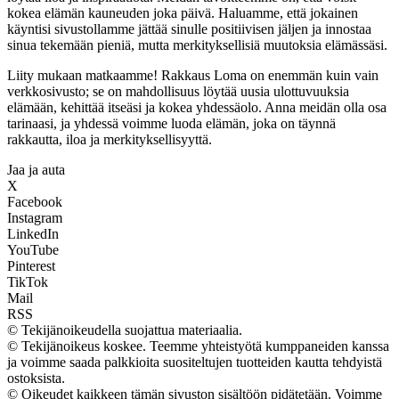
kokea elämän kauneuden joka päivä. Haluamme, että jokainen
käyntisi sivustollamme jättää sinulle positiivisen jäljen ja innostaa
sinua tekemään pieniä, mutta merkityksellisiä muutoksia elämässäsi.
Liity mukaan matkaamme! Rakkaus Loma on enemmän kuin vain
verkkosivusto; se on mahdollisuus löytää uusia ulottuvuuksia
elämään, kehittää itseäsi ja kokea yhdessäolo. Anna meidän olla osa
tarinaasi, ja yhdessä voimme luoda elämän, joka on täynnä
rakkautta, iloa ja merkityksellisyyttä.
Jaa ja auta
X
Facebook
Instagram
LinkedIn
YouTube
Pinterest
TikTok
Mail
RSS
© Tekijänoikeudella suojattua materiaalia.
© Tekijänoikeus koskee. Teemme yhteistyötä kumppaneiden kanssa
ja voimme saada palkkioita suositeltujen tuotteiden kautta tehdyistä
ostoksista.
© Oikeudet kaikkeen tämän sivuston sisältöön pidätetään. Voimme