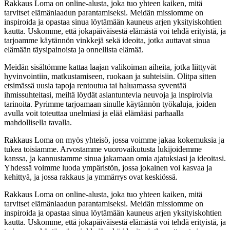
Rakkaus Loma on online-alusta, joka tuo yhteen kaiken, mitä
tarvitset elämänlaadun parantamiseksi. Meidän missiomme on
inspiroida ja opastaa sinua löytämään kauneus arjen yksityiskohtien
kautta. Uskomme, että jokapäiväisestä elämästä voi tehdä erityistä, ja
tarjoamme käytännön vinkkejä sekä ideoita, jotka auttavat sinua
elämään täysipainoista ja onnellista elämää.
Meidän sisältömme kattaa laajan valikoiman aiheita, jotka liittyvät
hyvinvointiin, matkustamiseen, ruokaan ja suhteisiin. Olitpa sitten
etsimässä uusia tapoja rentoutua tai haluamassa syventää
ihmissuhteitasi, meiltä löydät asiantuntevia neuvoja ja inspiroivia
tarinoita. Pyrimme tarjoamaan sinulle käytännön työkaluja, joiden
avulla voit toteuttaa unelmiasi ja elää elämääsi parhaalla
mahdollisella tavalla.
Rakkaus Loma on myös yhteisö, jossa voimme jakaa kokemuksia ja
tukea toisiamme. Arvostamme vuorovaikutusta lukijoidemme
kanssa, ja kannustamme sinua jakamaan omia ajatuksiasi ja ideoitasi.
Yhdessä voimme luoda ympäristön, jossa jokainen voi kasvaa ja
kehittyä, ja jossa rakkaus ja ymmärrys ovat keskiössä.
Rakkaus Loma on online-alusta, joka tuo yhteen kaiken, mitä
tarvitset elämänlaadun parantamiseksi. Meidän missiomme on
inspiroida ja opastaa sinua löytämään kauneus arjen yksityiskohtien
kautta. Uskomme, että jokapäiväisestä elämästä voi tehdä erityistä, ja