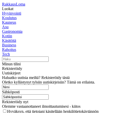
RakkausLoma
Luokat
Hyvinvointi
Koulutus
Kauneus
Asu
Gastronomia
Kotiin
Käsitöitä
Business
Rahoitus
Tech
Minun tilini
Rekisteröidy
Uutiskirjeet
Haluatko uutisia meiltä? Rekisteröidy tästä
Oletko kyllästynyt tylsiin uutiskirjeisiin? Tämä on erilaista.
Sähköposti
Rekisteröidy nyt
Olemme vastaanottaneet ilmoittautumisesi - kiitos
Hyväksyn, että tietojani käsitellään henkilötietokäytännön