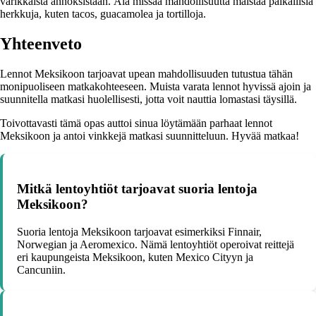
värikkäistä annoksistaan. Älä missaa mahdollisuutta maistaa paikallisia
herkkuja, kuten tacos, guacamolea ja tortilloja.
Yhteenveto
Lennot Meksikoon tarjoavat upean mahdollisuuden tutustua tähän
monipuoliseen matkakohteeseen. Muista varata lennot hyvissä ajoin ja
suunnitella matkasi huolellisesti, jotta voit nauttia lomastasi täysillä.
Toivottavasti tämä opas auttoi sinua löytämään parhaat lennot
Meksikoon ja antoi vinkkejä matkasi suunnitteluun. Hyvää matkaa!
Mitkä lentoyhtiöt tarjoavat suoria lentoja
Meksikoon?
Suoria lentoja Meksikoon tarjoavat esimerkiksi Finnair,
Norwegian ja Aeromexico. Nämä lentoyhtiöt operoivat reittejä
eri kaupungeista Meksikoon, kuten Mexico Cityyn ja
Cancuniin.