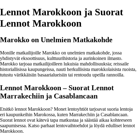
Lennot Marokkoon ja Suorat
Lennot Marokkoon
Marokko on Unelmien Matkakohde
Monille matkailijoille Marokko on unelmien matkakohde, jossa
yhdistyvät eksoottisuus, kulttuurihistoria ja aurinkoinen ilmasto.
Marokko tarjoaa matkailijoilleen lukuisia mahdollisuuksia; reissaile
historiallisissa kaupungeissa, nauti herkullisista marokkolaisista ruoista,
tutustu värikkäisiin basaarialueisiin tai rentoudu upeilla rannoilla.
Lennot Marokkoon – Suorat Lennot
Marrakechiin ja Casablancaan
Etsitkö lennot Marokkoon? Monet lentoyhtiöt tarjoavat suoria lentoja
eri kaupunkeihin Marokossa, kuten Marrakechiin ja Casablancaan.
Suorat lennot ovat kätevä tapa matkustaa ja säästää aikaa kohteeseen
saapumisessa. Katso parhaat lentovaihtoehdot ja löydä edulliset lennot
Marokkoon.