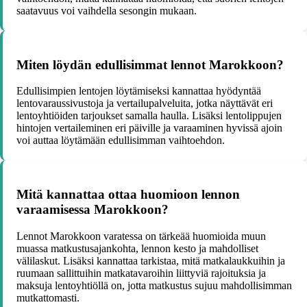
saatavuus voi vaihdella sesongin mukaan.
Miten löydän edullisimmat lennot Marokkoon?
Edullisimpien lentojen löytämiseksi kannattaa hyödyntää
lentovaraussivustoja ja vertailupalveluita, jotka näyttävät eri
lentoyhtiöiden tarjoukset samalla haulla. Lisäksi lentolippujen
hintojen vertaileminen eri päiville ja varaaminen hyvissä ajoin
voi auttaa löytämään edullisimman vaihtoehdon.
Mitä kannattaa ottaa huomioon lennon
varaamisessa Marokkoon?
Lennot Marokkoon varatessa on tärkeää huomioida muun
muassa matkustusajankohta, lennon kesto ja mahdolliset
välilaskut. Lisäksi kannattaa tarkistaa, mitä matkalaukkuihin ja
ruumaan sallittuihin matkatavaroihin liittyviä rajoituksia ja
maksuja lentoyhtiöllä on, jotta matkustus sujuu mahdollisimman
mutkattomasti.