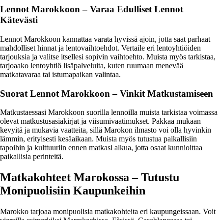
Lennot Marokkoon – Varaa Edulliset Lennot
Kätevästi
Lennot Marokkoon kannattaa varata hyvissä ajoin, jotta saat parhaat
mahdolliset hinnat ja lentovaihtoehdot. Vertaile eri lentoyhtiöiden
tarjouksia ja valitse itsellesi sopivin vaihtoehto. Muista myös tarkistaa,
tarjoaako lentoyhtiö lisäpalveluita, kuten ruumaan menevää
matkatavaraa tai istumapaikan valintaa.
Suorat Lennot Marokkoon – Vinkit Matkustamiseen
Matkustaessasi Marokkoon suorilla lennoilla muista tarkistaa voimassa
olevat matkustusasiakirjat ja viisumivaatimukset. Pakkaa mukaan
kevyitä ja mukavia vaatteita, sillä Marokon ilmasto voi olla hyvinkin
lämmin, erityisesti kesäaikaan. Muista myös tutustua paikallisiin
tapoihin ja kulttuuriin ennen matkasi alkua, jotta osaat kunnioittaa
paikallisia perinteitä.
Matkakohteet Marokossa – Tutustu
Monipuolisiin Kaupunkeihin
Marokko tarjoaa monipuolisia matkakohteita eri kaupungeissaan. Voit