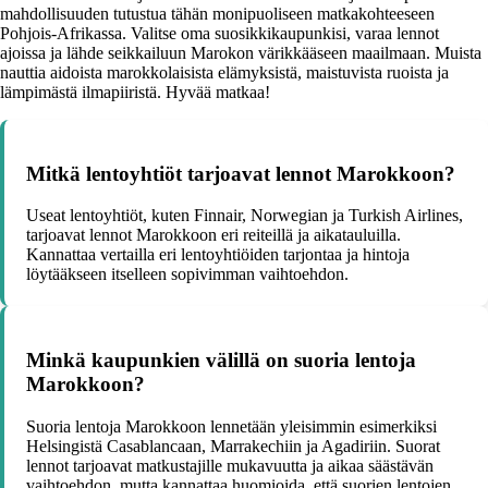
mahdollisuuden tutustua tähän monipuoliseen matkakohteeseen
Pohjois-Afrikassa. Valitse oma suosikkikaupunkisi, varaa lennot
ajoissa ja lähde seikkailuun Marokon värikkääseen maailmaan. Muista
nauttia aidoista marokkolaisista elämyksistä, maistuvista ruoista ja
lämpimästä ilmapiiristä. Hyvää matkaa!
Mitkä lentoyhtiöt tarjoavat lennot Marokkoon?
Useat lentoyhtiöt, kuten Finnair, Norwegian ja Turkish Airlines,
tarjoavat lennot Marokkoon eri reiteillä ja aikatauluilla.
Kannattaa vertailla eri lentoyhtiöiden tarjontaa ja hintoja
löytääkseen itselleen sopivimman vaihtoehdon.
Minkä kaupunkien välillä on suoria lentoja
Marokkoon?
Suoria lentoja Marokkoon lennetään yleisimmin esimerkiksi
Helsingistä Casablancaan, Marrakechiin ja Agadiriin. Suorat
lennot tarjoavat matkustajille mukavuutta ja aikaa säästävän
vaihtoehdon, mutta kannattaa huomioida, että suorien lentojen