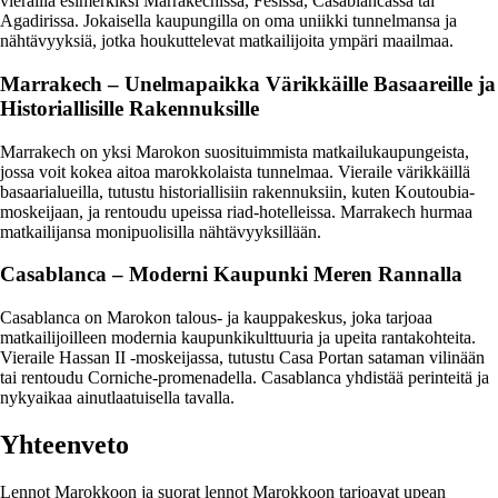
vierailla esimerkiksi Marrakechissa, Fèsissä, Casablancassa tai
Agadirissa. Jokaisella kaupungilla on oma uniikki tunnelmansa ja
nähtävyyksiä, jotka houkuttelevat matkailijoita ympäri maailmaa.
Marrakech – Unelmapaikka Värikkäille Basaareille ja
Historiallisille Rakennuksille
Marrakech on yksi Marokon suosituimmista matkailukaupungeista,
jossa voit kokea aitoa marokkolaista tunnelmaa. Vieraile värikkäillä
basaarialueilla, tutustu historiallisiin rakennuksiin, kuten Koutoubia-
moskeijaan, ja rentoudu upeissa riad-hotelleissa. Marrakech hurmaa
matkailijansa monipuolisilla nähtävyyksillään.
Casablanca – Moderni Kaupunki Meren Rannalla
Casablanca on Marokon talous- ja kauppakeskus, joka tarjoaa
matkailijoilleen modernia kaupunkikulttuuria ja upeita rantakohteita.
Vieraile Hassan II -moskeijassa, tutustu Casa Portan sataman vilinään
tai rentoudu Corniche-promenadella. Casablanca yhdistää perinteitä ja
nykyaikaa ainutlaatuisella tavalla.
Yhteenveto
Lennot Marokkoon ja suorat lennot Marokkoon tarjoavat upean