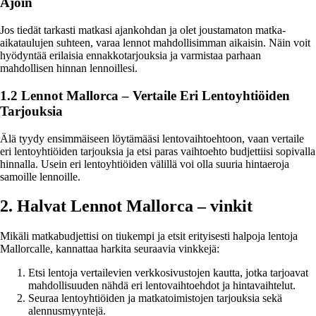
Ajoin
Jos tiedät tarkasti matkasi ajankohdan ja olet joustamaton matka-
aikataulujen suhteen, varaa lennot mahdollisimman aikaisin. Näin voit
hyödyntää erilaisia ennakkotarjouksia ja varmistaa parhaan
mahdollisen hinnan lennoillesi.
1.2 Lennot Mallorca – Vertaile Eri Lentoyhtiöiden
Tarjouksia
Älä tyydy ensimmäiseen löytämääsi lentovaihtoehtoon, vaan vertaile
eri lentoyhtiöiden tarjouksia ja etsi paras vaihtoehto budjettiisi sopivalla
hinnalla. Usein eri lentoyhtiöiden välillä voi olla suuria hintaeroja
samoille lennoille.
2. Halvat Lennot Mallorca – vinkit
Mikäli matkabudjettisi on tiukempi ja etsit erityisesti halpoja lentoja
Mallorcalle, kannattaa harkita seuraavia vinkkejä:
Etsi lentoja vertailevien verkkosivustojen kautta, jotka tarjoavat
mahdollisuuden nähdä eri lentovaihtoehdot ja hintavaihtelut.
Seuraa lentoyhtiöiden ja matkatoimistojen tarjouksia sekä
alennusmyyntejä.