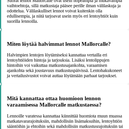
Suorat lennot Mallorcalle ovat usein nopeampia ja mukavampia
vaihtoehtoja, sillä matkustaja pääsee perille ilman välilaskuja ja
odottelua. Välilaskulliset lennot voivat kuitenkin olla
edullisempia, ja niitä tarjoavat usein myös eri lentoyhtiöt kuin
suorilla lennoilla.
Miten löytää halvimmat lennot Mallorcalle?
Halvimpien lentojen löytämiseksi kannattaa vertailla eri
lentoyhtiöiden hintoja ja tarjouksia. Lisäksi lentolippujen
hintoihin voi vaikuttaa matkustusajankohta, varaamisen
ajankohta sekä joustavuus matkustuspäivissä. Lentohakukoneet
ja vertailusivustot voivat auttaa löytämään parhaat tarjoukset.
Mitä kannattaa ottaa huomioon lennon
varaamisessa Mallorcalle matkustaessa?
Lennoille varatessa kannattaa kiinnittää huomiota muun muassa
matkatavararajoituksiin, mahdollisiin lisämaksuihin, lentoyhtiön
sääntöihin ja ehtoihin sekä mahdollisiin matkustusrajoituksiin tai