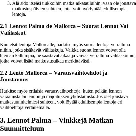
Älä sido itseäsi tiukkoihin matka-aikatauluihin, vaan ole joustava
matkustuspäivien suhteen, jotta voit hyödyntää edullisempia
lentoja.
2.1 Lennot Palma de Mallorca – Suorat Lennot Vai
Välilaskut
Kun etsit lentoja Mallorcalle, harkitse myös suoria lentoja verrattuna
niihin, jotka sisältävät välilaskuja. Vaikka suorat lennot voivat olla
hieman kalliimpia, ne säästävät aikaa ja vaivaa verrattuna välilaskuihin,
jotka voivat lisätä matkustusaikaa merkittävästi.
2.2 Lento Mallorca – Varausvaihtoehdot ja
Joustavuus
Harkitse myös erilaisia varausvaihtoehtoja, kuten pelkän lennon
varaamista tai lennon ja majoituksen yhdistämistä. Jos olet joustava
matkasuunnitelmiesi suhteen, voit löytää edullisempia lentoja eri
vaihtoehtoja vertailemalla.
3. Lennot Palma – Vinkkejä Matkan
Suunnitteluun