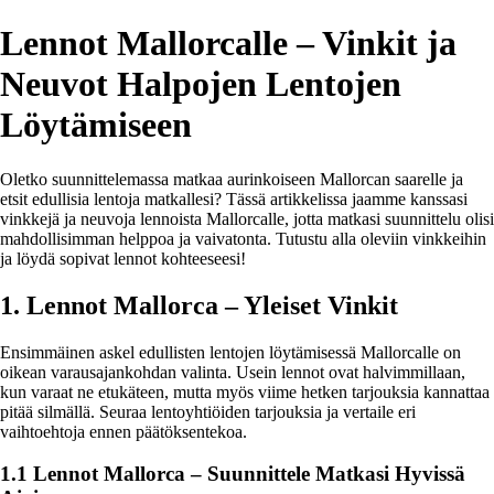
Lennot Mallorcalle – Vinkit ja
Neuvot Halpojen Lentojen
Löytämiseen
Oletko suunnittelemassa matkaa aurinkoiseen Mallorcan saarelle ja
etsit edullisia lentoja matkallesi? Tässä artikkelissa jaamme kanssasi
vinkkejä ja neuvoja lennoista Mallorcalle, jotta matkasi suunnittelu olisi
mahdollisimman helppoa ja vaivatonta. Tutustu alla oleviin vinkkeihin
ja löydä sopivat lennot kohteeseesi!
1. Lennot Mallorca – Yleiset Vinkit
Ensimmäinen askel edullisten lentojen löytämisessä Mallorcalle on
oikean varausajankohdan valinta. Usein lennot ovat halvimmillaan,
kun varaat ne etukäteen, mutta myös viime hetken tarjouksia kannattaa
pitää silmällä. Seuraa lentoyhtiöiden tarjouksia ja vertaile eri
vaihtoehtoja ennen päätöksentekoa.
1.1 Lennot Mallorca – Suunnittele Matkasi Hyvissä