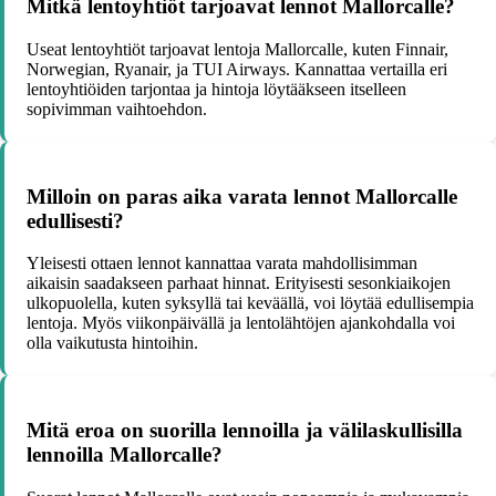
Mitkä lentoyhtiöt tarjoavat lennot Mallorcalle?
Useat lentoyhtiöt tarjoavat lentoja Mallorcalle, kuten Finnair,
Norwegian, Ryanair, ja TUI Airways. Kannattaa vertailla eri
lentoyhtiöiden tarjontaa ja hintoja löytääkseen itselleen
sopivimman vaihtoehdon.
Milloin on paras aika varata lennot Mallorcalle
edullisesti?
Yleisesti ottaen lennot kannattaa varata mahdollisimman
aikaisin saadakseen parhaat hinnat. Erityisesti sesonkiaikojen
ulkopuolella, kuten syksyllä tai keväällä, voi löytää edullisempia
lentoja. Myös viikonpäivällä ja lentolähtöjen ajankohdalla voi
olla vaikutusta hintoihin.
Mitä eroa on suorilla lennoilla ja välilaskullisilla
lennoilla Mallorcalle?