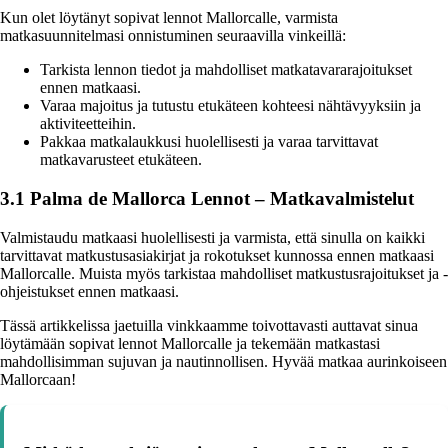
Kun olet löytänyt sopivat lennot Mallorcalle, varmista
matkasuunnitelmasi onnistuminen seuraavilla vinkeillä:
Tarkista lennon tiedot ja mahdolliset matkatavararajoitukset
ennen matkaasi.
Varaa majoitus ja tutustu etukäteen kohteesi nähtävyyksiin ja
aktiviteetteihin.
Pakkaa matkalaukkusi huolellisesti ja varaa tarvittavat
matkavarusteet etukäteen.
3.1 Palma de Mallorca Lennot – Matkavalmistelut
Valmistaudu matkaasi huolellisesti ja varmista, että sinulla on kaikki
tarvittavat matkustusasiakirjat ja rokotukset kunnossa ennen matkaasi
Mallorcalle. Muista myös tarkistaa mahdolliset matkustusrajoitukset ja -
ohjeistukset ennen matkaasi.
Tässä artikkelissa jaetuilla vinkkaamme toivottavasti auttavat sinua
löytämään sopivat lennot Mallorcalle ja tekemään matkastasi
mahdollisimman sujuvan ja nautinnollisen. Hyvää matkaa aurinkoiseen
Mallorcaan!