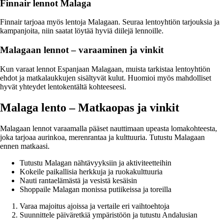
Finnair lennot Malaga
Finnair tarjoaa myös lentoja Malagaan. Seuraa lentoyhtiön tarjouksia ja
kampanjoita, niin saatat löytää hyviä diilejä lennoille.
Malagaan lennot – varaaminen ja vinkit
Kun varaat lennot Espanjaan Malagaan, muista tarkistaa lentoyhtiön
ehdot ja matkalaukkujen sisältyvät kulut. Huomioi myös mahdolliset
hyvät yhteydet lentokentältä kohteeseesi.
Malaga lento – Matkaopas ja vinkit
Malagaan lennot varaamalla pääset nauttimaan upeasta lomakohteesta,
joka tarjoaa aurinkoa, merenrantaa ja kulttuuria. Tutustu Malagaan
ennen matkaasi.
Tutustu Malagan nähtävyyksiin ja aktiviteetteihin
Kokeile paikallisia herkkuja ja ruokakulttuuria
Nauti rantaelämästä ja vesistä kesäisin
Shoppaile Malagan monissa putiikeissa ja toreilla
Varaa majoitus ajoissa ja vertaile eri vaihtoehtoja
Suunnittele päiväretkiä ympäristöön ja tutustu Andalusian