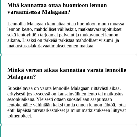
Mitä kannattaa ottaa huomioon lennon
varaamisessa Malagaan?
Lennoilla Malagaan kannattaa ottaa huomioon muun muassa
lennon kesto, mahdolliset välilaskut, matkatavararajoitukset
sekä lentoyhtiön tarjoamat palvelut ja mukavuudet lennon
aikana. Lisäksi on tärkeää tarkistaa mahdolliset viisumi- ja
matkustusasiakirjavaatimukset ennen matkaa.
Minkä verran aikaa kannattaa varata lennoille
Malagaan?
Suositeltavaa on varata lennoille Malagaan riittävästi aikaa,
erityisesti jos kyseessä on kansainvälinen lento tai matkustus
sesonkiaikana. Yleisesti ottaen suositellaan saapumaan
lentokentälle vähintään kaksi tuntia ennen lennon lähtöä, jotta
ehtii läpäistä turvatarkastukset ja muut matkustukseen liittyvät
toimenpiteet.