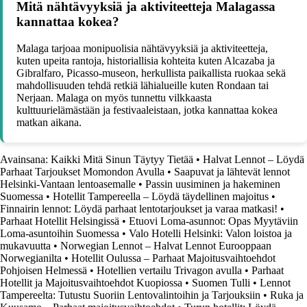
Mitä nähtävyyksiä ja aktiviteetteja Malagassa
kannattaa kokea?
Malaga tarjoaa monipuolisia nähtävyyksiä ja aktiviteetteja,
kuten upeita rantoja, historiallisia kohteita kuten Alcazaba ja
Gibralfaro, Picasso-museon, herkullista paikallista ruokaa sekä
mahdollisuuden tehdä retkiä lähialueille kuten Rondaan tai
Nerjaan. Malaga on myös tunnettu vilkkaasta
kulttuurielämästään ja festivaaleistaan, jotka kannattaa kokea
matkan aikana.
Avainsana: Kaikki Mitä Sinun Täytyy Tietää
•
Halvat Lennot – Löydä
Parhaat Tarjoukset Momondon Avulla
•
Saapuvat ja lähtevät lennot
Helsinki-Vantaan lentoasemalle
•
Passin uusiminen ja hakeminen
Suomessa
•
Hotellit Tampereella – Löydä täydellinen majoitus
•
Finnairin lennot: Löydä parhaat lentotarjoukset ja varaa matkasi!
•
Parhaat Hotellit Helsingissä
•
Etuovi Loma-asunnot: Opas Myytäviin
Loma-asuntoihin Suomessa
•
Valo Hotelli Helsinki: Valon loistoa ja
mukavuutta
•
Norwegian Lennot – Halvat Lennot Eurooppaan
Norwegianilta
•
Hotellit Oulussa – Parhaat Majoitusvaihtoehdot
Pohjoisen Helmessä
•
Hotellien vertailu Trivagon avulla
•
Parhaat
Hotellit ja Majoitusvaihtoehdot Kuopiossa
•
Suomen Tulli
•
Lennot
Tampereelta: Tutustu Suoriin Lentovalintoihin ja Tarjouksiin
•
Ruka ja