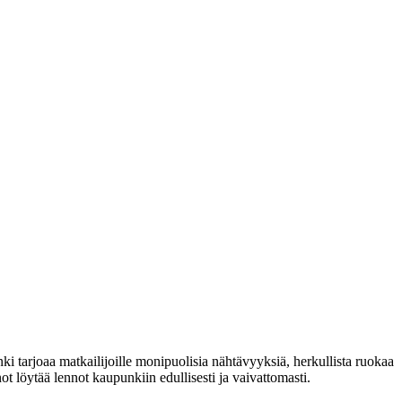
 tarjoaa matkailijoille monipuolisia nähtävyyksiä, herkullista ruokaa
t löytää lennot kaupunkiin edullisesti ja vaivattomasti.