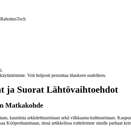
s
Rahoitus
Tech
i.
akäytäntömme. Voit helposti peruuttaa tilauksen uudelleen.
 ja Suorat Lähtövaihtoehdot
en Matkakohde
 kauniista arkkitehtuuristaan sekä vilkkaasta kulttuuristaan. Kaupunki
kaa Kööpenhaminaan, tässä artikkelissa esittelemme sinulle parhaat keino