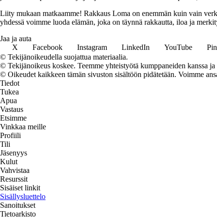
Liity mukaan matkaamme! Rakkaus Loma on enemmän kuin vain verkkosivu
yhdessä voimme luoda elämän, joka on täynnä rakkautta, iloa ja merkity
Jaa ja auta
X
Facebook
Instagram
LinkedIn
YouTube
Pin
© Tekijänoikeudella suojattua materiaalia.
© Tekijänoikeus koskee. Teemme yhteistyötä kumppaneiden kanssa ja voi
© Oikeudet kaikkeen tämän sivuston sisältöön pidätetään. Voimme ansait
Tiedot
Tukea
Apua
Vastaus
Etsimme
Vinkkaa meille
Profiili
Tili
Jäsenyys
Kulut
Vahvistaa
Resurssit
Sisäiset linkit
Sisällysluettelo
Sanoitukset
Tietoarkisto