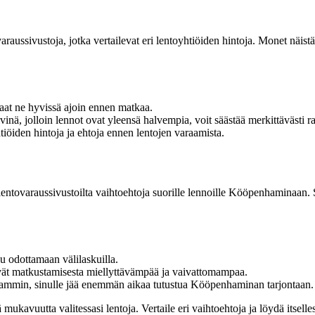
ussivustoja, jotka vertailevat eri lentoyhtiöiden hintoja. Monet näistä
raat ne hyvissä ajoin ennen matkaa.
nä, jolloin lennot ovat yleensä halvempia, voit säästää merkittävästi r
htiöiden hintoja ja ehtoja ennen lentojen varaamista.
ä lentovaraussivustoilta vaihtoehtoja suorille lennoille Kööpenhaminaan.
u odottamaan välilaskuilla.
vät matkustamisesta miellyttävämpää ja vaivattomampaa.
ammin, sinulle jää enemmän aikaa tutustua Kööpenhaminan tarjontaan.
mukavuutta valitessasi lentoja. Vertaile eri vaihtoehtoja ja löydä itse