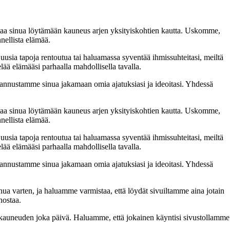
taa sinua löytämään kauneus arjen yksityiskohtien kautta. Uskomme,
nellista elämää.
 uusia tapoja rentoutua tai haluamassa syventää ihmissuhteitasi, meiltä
lää elämääsi parhaalla mahdollisella tavalla.
nnustamme sinua jakamaan omia ajatuksiasi ja ideoitasi. Yhdessä
taa sinua löytämään kauneus arjen yksityiskohtien kautta. Uskomme,
nellista elämää.
 uusia tapoja rentoutua tai haluamassa syventää ihmissuhteitasi, meiltä
lää elämääsi parhaalla mahdollisella tavalla.
nnustamme sinua jakamaan omia ajatuksiasi ja ideoitasi. Yhdessä
inua varten, ja haluamme varmistaa, että löydät sivuiltamme aina jotain
nostaa.
n kauneuden joka päivä. Haluamme, että jokainen käyntisi sivustollamme