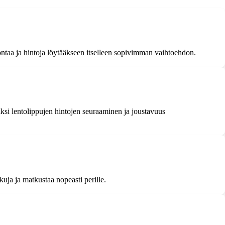
ontaa ja hintoja löytääkseen itselleen sopivimman vaihtoehdon.
si lentolippujen hintojen seuraaminen ja joustavuus
uja ja matkustaa nopeasti perille.