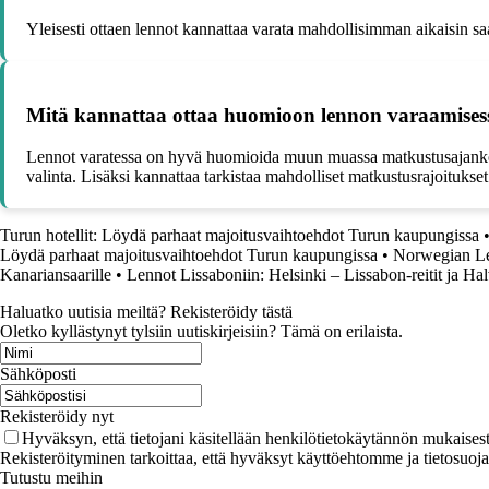
Yleisesti ottaen lennot kannattaa varata mahdollisimman aikaisin sa
Mitä kannattaa ottaa huomioon lennon varaamis
Lennot varatessa on hyvä huomioida muun muassa matkustusajankohta
valinta. Lisäksi kannattaa tarkistaa mahdolliset matkustusrajoitukse
Turun hotellit: Löydä parhaat majoitusvaihtoehdot Turun kaupungissa
Löydä parhaat majoitusvaihtoehdot Turun kaupungissa
•
Norwegian Le
Kanariansaarille
•
Lennot Lissaboniin: Helsinki – Lissabon-reitit ja Ha
Haluatko uutisia meiltä? Rekisteröidy tästä
Oletko kyllästynyt tylsiin uutiskirjeisiin? Tämä on erilaista.
Sähköposti
Rekisteröidy nyt
Hyväksyn, että tietojani käsitellään henkilötietokäytännön mukaisest
Rekisteröityminen tarkoittaa, että hyväksyt käyttöehtomme ja tietosuoj
Tutustu meihin