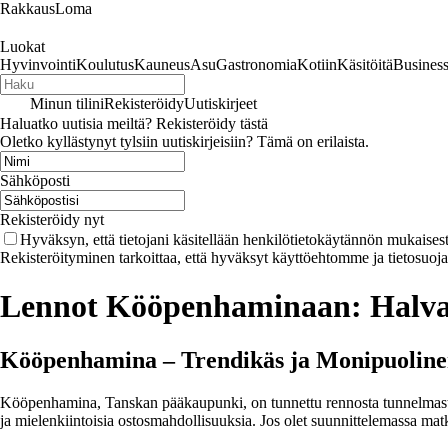
RakkausLoma
Luokat
Hyvinvointi
Koulutus
Kauneus
Asu
Gastronomia
Kotiin
Käsitöitä
Busines
Minun tilini
Rekisteröidy
Uutiskirjeet
Haluatko uutisia meiltä? Rekisteröidy tästä
Oletko kyllästynyt tylsiin uutiskirjeisiin? Tämä on erilaista.
Sähköposti
Rekisteröidy nyt
Hyväksyn, että tietojani käsitellään henkilötietokäytännön mukaisest
Rekisteröityminen tarkoittaa, että hyväksyt käyttöehtomme ja tietosuoj
Lennot Kööpenhaminaan: Halvat
Kööpenhamina – Trendikäs ja Monipuolin
Kööpenhamina, Tanskan pääkaupunki, on tunnettu rennosta tunnelmastaan,
ja mielenkiintoisia ostosmahdollisuuksia. Jos olet suunnittelemassa mat