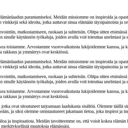
t elämänlaadun parantamiseksi. Meidän missiomme on inspiroida ja opas
 vinkkejä sekä ideoita, jotka auttavat sinua elämään täysipainoista ja on
nvointiin, matkustamiseen, ruokaan ja suhteisiin. Olitpa sitten etsimässä
 sinulle käytännön työkaluja, joiden avulla voit toteuttaa unelmiasi ja e
ea toisiamme. Arvostamme vuorovaikutusta lukijoidemme kanssa, ja ka
sa rakkaus ja ymmärrys ovat keskiössä.
t elämänlaadun parantamiseksi. Meidän missiomme on inspiroida ja opas
 vinkkejä sekä ideoita, jotka auttavat sinua elämään täysipainoista ja on
nvointiin, matkustamiseen, ruokaan ja suhteisiin. Olitpa sitten etsimässä
 sinulle käytännön työkaluja, joiden avulla voit toteuttaa unelmiasi ja e
ea toisiamme. Arvostamme vuorovaikutusta lukijoidemme kanssa, ja ka
sa rakkaus ja ymmärrys ovat keskiössä.
a, jotka ovat sitoutuneet tarjoamaan laadukasta sisältöä. Olemme täällä s
eään, ja siksi olemme omistautuneet jakamaan tietoa, joka inspiroi ja in
iloa ja inspiraatiota. Meidän tavoitteemme on, että voisit kokea elämä
ta merkityksellisiä muutoksia elämässäsi.