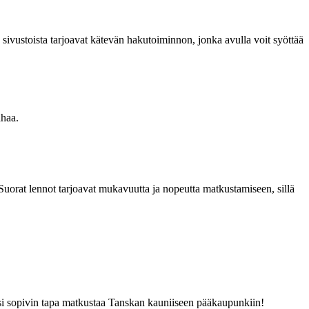
 sivustoista tarjoavat kätevän hakutoiminnon, jonka avulla voit syöttää
ahaa.
 Suorat lennot tarjoavat mukavuutta ja nopeutta matkustamiseen, sillä
llesi sopivin tapa matkustaa Tanskan kauniiseen pääkaupunkiin!