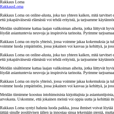
Rakkaus Loma
RakkausLoma
Rakkaus Loma on online-alusta, joka tuo yhteen kaiken, mitä tarvitse
että jokapäiväisestä elämästä voi tehdä erityistä, ja tarjoamme käytännön
Meidän sisältömme kattaa laajan valikoiman aiheita, jotka liittyvät hyvi
löydät asiantuntevia neuvoja ja inspiroivia tarinoita. Pyrimme tarjoamaan
Rakkaus Loma on myös yhteisö, jossa voimme jakaa kokemuksia ja tuk
voimme luoda ympäristön, jossa jokainen voi kasvaa ja kehittyä, ja jos
Rakkaus Loma on online-alusta, joka tuo yhteen kaiken, mitä tarvitse
että jokapäiväisestä elämästä voi tehdä erityistä, ja tarjoamme käytännön
Meidän sisältömme kattaa laajan valikoiman aiheita, jotka liittyvät hyvi
löydät asiantuntevia neuvoja ja inspiroivia tarinoita. Pyrimme tarjoamaan
Rakkaus Loma on myös yhteisö, jossa voimme jakaa kokemuksia ja tuk
voimme luoda ympäristön, jossa jokainen voi kasvaa ja kehittyä, ja jos
Meidän tiimimme koostuu intohimoisista kirjoittajista ja asiantuntijoist
arvokasta. Uskomme, että jokainen meistä voi oppia uutta ja kehittää its
Rakkaus Loma syntyi halusta luoda paikka, jossa ihmiset voivat löytää 
jättää sinulle positiivisen jäljen ja innostaa sinua tekemään pieniä, mut