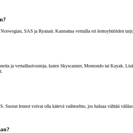
an?
 Norwegian, SAS ja Ryanair. Kannattaa vertailla eri lentoyhtiöiden tarj
eita ja vertaillasivustoja, kuten Skyscanner, Momondo tai Kayak. Lisäk
t.
Suorat lennot voivat olla kätevä vaihtoehto, jos haluaa välttää välilask
aan?