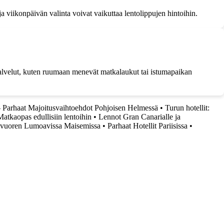
 viikonpäivän valinta voivat vaikuttaa lentolippujen hintoihin.
palvelut, kuten ruumaan menevät matkalaukut tai istumapaikan
– Parhaat Majoitusvaihtoehdot Pohjoisen Helmessä
•
Turun hotellit:
atkaopas edullisiin lentoihin
•
Lennot Gran Canarialle ja
ovuoren Lumoavissa Maisemissa
•
Parhaat Hotellit Pariisissa
•