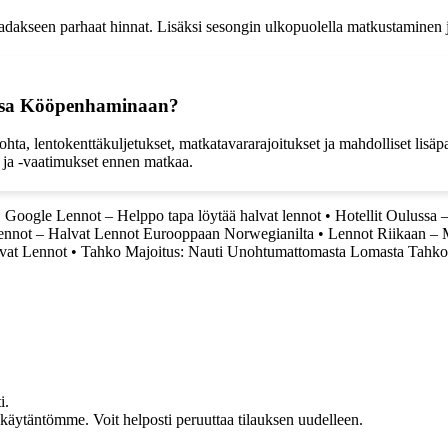
adakseen parhaat hinnat. Lisäksi sesongin ulkopuolella matkustaminen ja
essa Kööpenhaminaan?
, lentokenttäkuljetukset, matkatavararajoitukset ja mahdolliset lisä
t ja -vaatimukset ennen matkaa.
•
Google Lennot – Helppo tapa löytää halvat lennot
•
Hotellit Oulussa 
nnot – Halvat Lennot Eurooppaan Norwegianilta
•
Lennot Riikaan – M
lvat Lennot
•
Tahko Majoitus: Nauti Unohtumattomasta Lomasta Tahk
i.
akäytäntömme. Voit helposti peruuttaa tilauksen uudelleen.