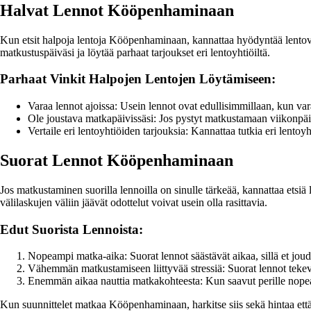
Halvat Lennot Kööpenhaminaan
Kun etsit halpoja lentoja Kööpenhaminaan, kannattaa hyödyntää lentovara
matkustuspäiväsi ja löytää parhaat tarjoukset eri lentoyhtiöiltä.
Parhaat Vinkit Halpojen Lentojen Löytämiseen:
Varaa lennot ajoissa: Usein lennot ovat edullisimmillaan, kun va
Ole joustava matkapäivissäsi: Jos pystyt matkustamaan viikonpäivi
Vertaile eri lentoyhtiöiden tarjouksia: Kannattaa tutkia eri lentoy
Suorat Lennot Kööpenhaminaan
Jos matkustaminen suorilla lennoilla on sinulle tärkeää, kannattaa etsi
välilaskujen väliin jäävät odottelut voivat usein olla rasittavia.
Edut Suorista Lennoista:
Nopeampi matka-aika: Suorat lennot säästävät aikaa, sillä et joud
Vähemmän matkustamiseen liittyvää stressiä: Suorat lennot teke
Enemmän aikaa nauttia matkakohteesta: Kun saavut perille nope
Kun suunnittelet matkaa Kööpenhaminaan, harkitse siis sekä hintaa että 