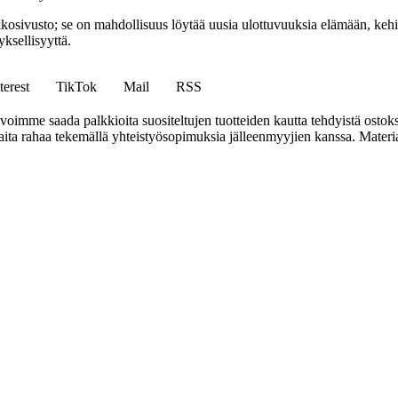
sto; se on mahdollisuus löytää uusia ulottuvuuksia elämään, kehittää
ksellisyyttä.
terest
TikTok
Mail
RSS
mme saada palkkioita suositeltujen tuotteiden kautta tehdyistä ostoks
a rahaa tekemällä yhteistyösopimuksia jälleenmyyjien kanssa. Materiaal