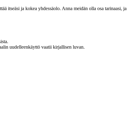
 itseäsi ja kokea yhdessäolo. Anna meidän olla osa tarinaasi, ja
ista.
in uudelleenkäyttö vaatii kirjallisen luvan.