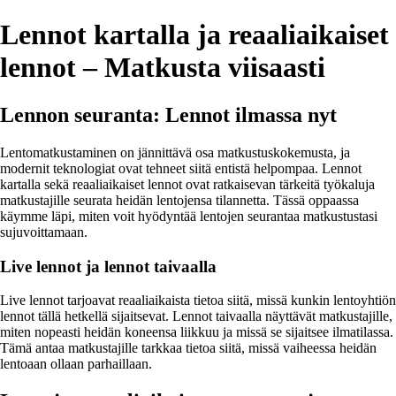
Lennot kartalla ja reaaliaikaiset
lennot – Matkusta viisaasti
Lennon seuranta: Lennot ilmassa nyt
Lentomatkustaminen on jännittävä osa matkustuskokemusta, ja
modernit teknologiat ovat tehneet siitä entistä helpompaa. Lennot
kartalla sekä reaaliaikaiset lennot ovat ratkaisevan tärkeitä työkaluja
matkustajille seurata heidän lentojensa tilannetta. Tässä oppaassa
käymme läpi, miten voit hyödyntää lentojen seurantaa matkustustasi
sujuvoittamaan.
Live lennot ja lennot taivaalla
Live lennot tarjoavat reaaliaikaista tietoa siitä, missä kunkin lentoyhtiön
lennot tällä hetkellä sijaitsevat. Lennot taivaalla näyttävät matkustajille,
miten nopeasti heidän koneensa liikkuu ja missä se sijaitsee ilmatilassa.
Tämä antaa matkustajille tarkkaa tietoa siitä, missä vaiheessa heidän
lentoaan ollaan parhaillaan.