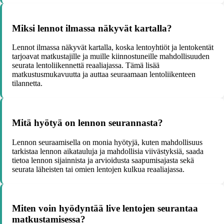
Miksi lennot ilmassa näkyvät kartalla?
Lennot ilmassa näkyvät kartalla, koska lentoyhtiöt ja lentokentät
tarjoavat matkustajille ja muille kiinnostuneille mahdollisuuden
seurata lentoliikennettä reaaliajassa. Tämä lisää
matkustusmukavuutta ja auttaa seuraamaan lentoliikenteen
tilannetta.
Mitä hyötyä on lennon seurannasta?
Lennon seuraamisella on monia hyötyjä, kuten mahdollisuus
tarkistaa lennon aikatauluja ja mahdollisia viivästyksiä, saada
tietoa lennon sijainnista ja arvioidusta saapumisajasta sekä
seurata läheisten tai omien lentojen kulkua reaaliajassa.
Miten voin hyödyntää live lentojen seurantaa
matkustamisessa?