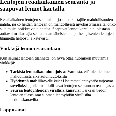
Lentojen reaaliaikainen seuranta ja
saapuvat lennot kartalla
Reaaliaikainen lentojen seuranta tarjoaa matkustajille mahdollisuuden
nähdä, josko heidän lentoaan on mahdollisesti myöhästymässä tai onko
sillä muita poikkeavia tilanteita. Saapuvat lennot kartalla puolestaan
auttavat matkustajia seuraamaan läheisten tai perheenjäsenten lentojen
tilannetta helposti ja kätevästi.
Vinkkejä lennon seurantaan
Kun seuraat lentojen tilannetta, on hyvä ottaa huomioon muutamia
vinkkejä:
Tarkista lentoaikataulut ajoissa:
Varmista, että olet tietoinen
mahdollisista aikataulumuutoksista
Hyödynnä mobiilisovelluksia:
Useimmat lentoyhtiöt tarjoavat
sovelluksia, jotka mahdollistavat lentojen seurannan reaaliajassa
Seuraa lentoyhtiöiden virallisia kanavia:
Tärkeän tiedon
lentojen tilasta saat suoraan lentoyhtiön virallisilta
tiedotuskanavilta
Loppusanat