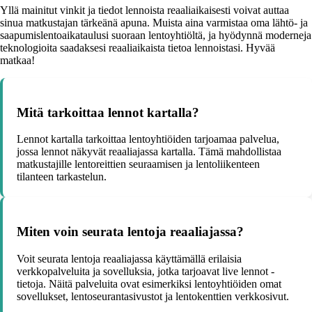
Yllä mainitut vinkit ja tiedot lennoista reaaliaikaisesti voivat auttaa
sinua matkustajan tärkeänä apuna. Muista aina varmistaa oma lähtö- ja
saapumislentoaikataulusi suoraan lentoyhtiöltä, ja hyödynnä moderneja
teknologioita saadaksesi reaaliaikaista tietoa lennoistasi. Hyvää
matkaa!
Mitä tarkoittaa lennot kartalla?
Lennot kartalla tarkoittaa lentoyhtiöiden tarjoamaa palvelua,
jossa lennot näkyvät reaaliajassa kartalla. Tämä mahdollistaa
matkustajille lentoreittien seuraamisen ja lentoliikenteen
tilanteen tarkastelun.
Miten voin seurata lentoja reaaliajassa?
Voit seurata lentoja reaaliajassa käyttämällä erilaisia
verkkopalveluita ja sovelluksia, jotka tarjoavat live lennot -
tietoja. Näitä palveluita ovat esimerkiksi lentoyhtiöiden omat
sovellukset, lentoseurantasivustot ja lentokenttien verkkosivut.