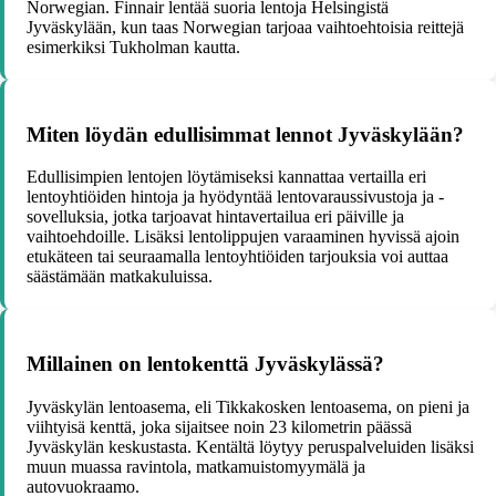
Norwegian. Finnair lentää suoria lentoja Helsingistä
Jyväskylään, kun taas Norwegian tarjoaa vaihtoehtoisia reittejä
esimerkiksi Tukholman kautta.
Miten löydän edullisimmat lennot Jyväskylään?
Edullisimpien lentojen löytämiseksi kannattaa vertailla eri
lentoyhtiöiden hintoja ja hyödyntää lentovaraussivustoja ja -
sovelluksia, jotka tarjoavat hintavertailua eri päiville ja
vaihtoehdoille. Lisäksi lentolippujen varaaminen hyvissä ajoin
etukäteen tai seuraamalla lentoyhtiöiden tarjouksia voi auttaa
säästämään matkakuluissa.
Millainen on lentokenttä Jyväskylässä?
Jyväskylän lentoasema, eli Tikkakosken lentoasema, on pieni ja
viihtyisä kenttä, joka sijaitsee noin 23 kilometrin päässä
Jyväskylän keskustasta. Kentältä löytyy peruspalveluiden lisäksi
muun muassa ravintola, matkamuistomyymälä ja
autovuokraamo.