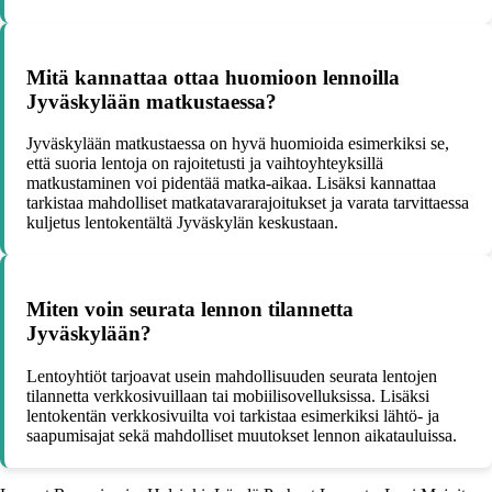
Mitä kannattaa ottaa huomioon lennoilla
Jyväskylään matkustaessa?
Jyväskylään matkustaessa on hyvä huomioida esimerkiksi se,
että suoria lentoja on rajoitetusti ja vaihtoyhteyksillä
matkustaminen voi pidentää matka-aikaa. Lisäksi kannattaa
tarkistaa mahdolliset matkatavararajoitukset ja varata tarvittaessa
kuljetus lentokentältä Jyväskylän keskustaan.
Miten voin seurata lennon tilannetta
Jyväskylään?
Lentoyhtiöt tarjoavat usein mahdollisuuden seurata lentojen
tilannetta verkkosivuillaan tai mobiilisovelluksissa. Lisäksi
lentokentän verkkosivuilta voi tarkistaa esimerkiksi lähtö- ja
saapumisajat sekä mahdolliset muutokset lennon aikatauluissa.