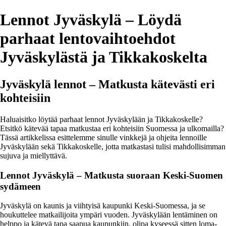
Lennot Jyväskylä – Löydä
parhaat lentovaihtoehdot
Jyväskylästä ja Tikkakoskelta
Jyväskylä lennot – Matkusta kätevästi eri
kohteisiin
Haluaisitko löytää parhaat lennot Jyväskylään ja Tikkakoskelle?
Etsitkö kätevää tapaa matkustaa eri kohteisiin Suomessa ja ulkomailla?
Tässä artikkelissa esittelemme sinulle vinkkejä ja ohjeita lennoille
Jyväskylään sekä Tikkakoskelle, jotta matkastasi tulisi mahdollisimman
sujuva ja miellyttävä.
Lennot Jyväskylä – Matkusta suoraan Keski-Suomen
sydämeen
Jyväskylä on kaunis ja viihtyisä kaupunki Keski-Suomessa, ja se
houkuttelee matkailijoita ympäri vuoden. Jyväskylään lentäminen on
helppo ja kätevä tapa saapua kaupunkiin, olipa kyseessä sitten loma-