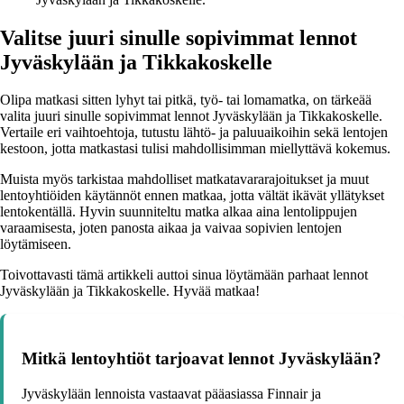
Valitse juuri sinulle sopivimmat lennot
Jyväskylään ja Tikkakoskelle
Olipa matkasi sitten lyhyt tai pitkä, työ- tai lomamatka, on tärkeää
valita juuri sinulle sopivimmat lennot Jyväskylään ja Tikkakoskelle.
Vertaile eri vaihtoehtoja, tutustu lähtö- ja paluuaikoihin sekä lentojen
kestoon, jotta matkastasi tulisi mahdollisimman miellyttävä kokemus.
Muista myös tarkistaa mahdolliset matkatavararajoitukset ja muut
lentoyhtiöiden käytännöt ennen matkaa, jotta vältät ikävät yllätykset
lentokentällä. Hyvin suunniteltu matka alkaa aina lentolippujen
varaamisesta, joten panosta aikaa ja vaivaa sopivien lentojen
löytämiseen.
Toivottavasti tämä artikkeli auttoi sinua löytämään parhaat lennot
Jyväskylään ja Tikkakoskelle. Hyvää matkaa!
Mitkä lentoyhtiöt tarjoavat lennot Jyväskylään?
Jyväskylään lennoista vastaavat pääasiassa Finnair ja