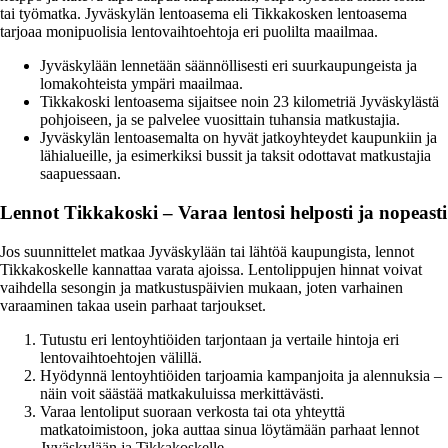
tai työmatka. Jyväskylän lentoasema eli Tikkakosken lentoasema
tarjoaa monipuolisia lentovaihtoehtoja eri puolilta maailmaa.
Jyväskylään lennetään säännöllisesti eri suurkaupungeista ja
lomakohteista ympäri maailmaa.
Tikkakoski lentoasema sijaitsee noin 23 kilometriä Jyväskylästä
pohjoiseen, ja se palvelee vuosittain tuhansia matkustajia.
Jyväskylän lentoasemalta on hyvät jatkoyhteydet kaupunkiin ja
lähialueille, ja esimerkiksi bussit ja taksit odottavat matkustajia
saapuessaan.
Lennot Tikkakoski – Varaa lentosi helposti ja nopeasti
Jos suunnittelet matkaa Jyväskylään tai lähtöä kaupungista, lennot
Tikkakoskelle kannattaa varata ajoissa. Lentolippujen hinnat voivat
vaihdella sesongin ja matkustuspäivien mukaan, joten varhainen
varaaminen takaa usein parhaat tarjoukset.
Tutustu eri lentoyhtiöiden tarjontaan ja vertaile hintoja eri
lentovaihtoehtojen välillä.
Hyödynnä lentoyhtiöiden tarjoamia kampanjoita ja alennuksia –
näin voit säästää matkakuluissa merkittävästi.
Varaa lentoliput suoraan verkosta tai ota yhteyttä
matkatoimistoon, joka auttaa sinua löytämään parhaat lennot
Jyväskylään ja Tikkakoskelle.