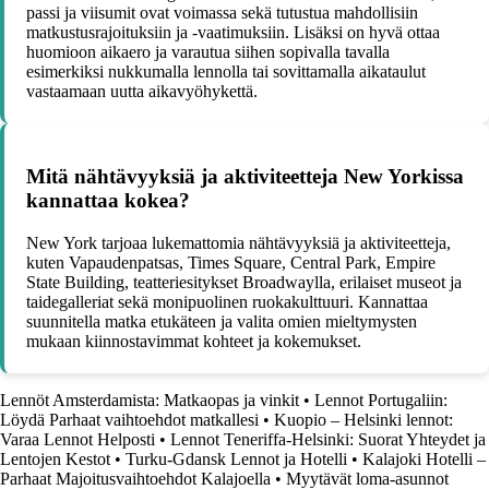
passi ja viisumit ovat voimassa sekä tutustua mahdollisiin
matkustusrajoituksiin ja -vaatimuksiin. Lisäksi on hyvä ottaa
huomioon aikaero ja varautua siihen sopivalla tavalla
esimerkiksi nukkumalla lennolla tai sovittamalla aikataulut
vastaamaan uutta aikavyöhykettä.
Mitä nähtävyyksiä ja aktiviteetteja New Yorkissa
kannattaa kokea?
New York tarjoaa lukemattomia nähtävyyksiä ja aktiviteetteja,
kuten Vapaudenpatsas, Times Square, Central Park, Empire
State Building, teatteriesitykset Broadwaylla, erilaiset museot ja
taidegalleriat sekä monipuolinen ruokakulttuuri. Kannattaa
suunnitella matka etukäteen ja valita omien mieltymysten
mukaan kiinnostavimmat kohteet ja kokemukset.
Lennöt Amsterdamista: Matkaopas ja vinkit
•
Lennot Portugaliin:
Löydä Parhaat vaihtoehdot matkallesi
•
Kuopio – Helsinki lennot:
Varaa Lennot Helposti
•
Lennot Teneriffa-Helsinki: Suorat Yhteydet ja
Lentojen Kestot
•
Turku-Gdansk Lennot ja Hotelli
•
Kalajoki Hotelli –
Parhaat Majoitusvaihtoehdot Kalajoella
•
Myytävät loma-asunnot