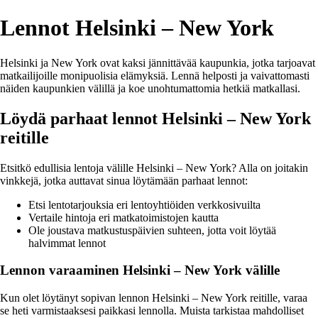
Lennot Helsinki – New York
Helsinki ja New York ovat kaksi jännittävää kaupunkia, jotka tarjoavat
matkailijoille monipuolisia elämyksiä. Lennä helposti ja vaivattomasti
näiden kaupunkien välillä ja koe unohtumattomia hetkiä matkallasi.
Löydä parhaat lennot Helsinki – New York
reitille
Etsitkö edullisia lentoja välille Helsinki – New York? Alla on joitakin
vinkkejä, jotka auttavat sinua löytämään parhaat lennot:
Etsi lentotarjouksia eri lentoyhtiöiden verkkosivuilta
Vertaile hintoja eri matkatoimistojen kautta
Ole joustava matkustuspäivien suhteen, jotta voit löytää
halvimmat lennot
Lennon varaaminen Helsinki – New York välille
Kun olet löytänyt sopivan lennon Helsinki – New York reitille, varaa
se heti varmistaaksesi paikkasi lennolla. Muista tarkistaa mahdolliset