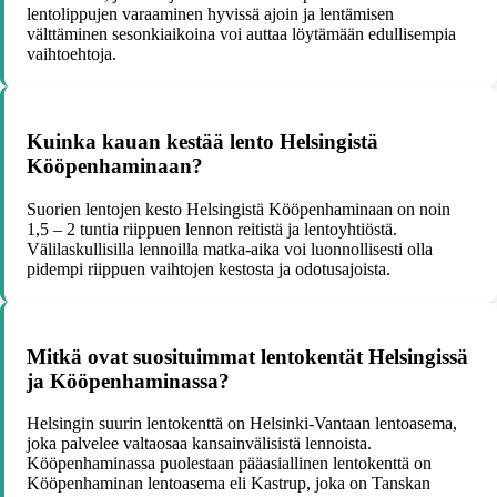
lentolippujen varaaminen hyvissä ajoin ja lentämisen
välttäminen sesonkiaikoina voi auttaa löytämään edullisempia
vaihtoehtoja.
Kuinka kauan kestää lento Helsingistä
Kööpenhaminaan?
Suorien lentojen kesto Helsingistä Kööpenhaminaan on noin
1,5 – 2 tuntia riippuen lennon reitistä ja lentoyhtiöstä.
Välilaskullisilla lennoilla matka-aika voi luonnollisesti olla
pidempi riippuen vaihtojen kestosta ja odotusajoista.
Mitkä ovat suosituimmat lentokentät Helsingissä
ja Kööpenhaminassa?
Helsingin suurin lentokenttä on Helsinki-Vantaan lentoasema,
joka palvelee valtaosaa kansainvälisistä lennoista.
Kööpenhaminassa puolestaan pääasiallinen lentokenttä on
Kööpenhaminan lentoasema eli Kastrup, joka on Tanskan