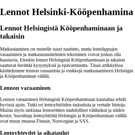
Lennot Helsinki-Kööpenhamina
Lennot Helsingistä Kööpenhaminaan ja
takaisin
Matkustaminen on monelle suuri nautinto, mutta lentolippujen
varaaminen ja matkasuunnitelmien tekeminen voivat joskus olla
haastavia. Etenkin lennot Helsingistä Kööpenhaminaan ja takaisin
saattavat herättää kysymyksiä ja epävarmuutta. Tässä artikkelissa
käsittelemme lennon varaamista ja vinkkejä matkustamiseen Helsingin
ja Kööpenhaminan välillä.
Lennon varaaminen
Lennon varaaminen Helsingistä Kööpenhaminaan kannattaa tehdä
hyvissä ajoin. Tutki eri lentoyhtiöiden tarjouksia ja vertaile hintoja.
Muista myös tarkistaa lentoreittien mahdolliset välilaskut ja niiden
kestot. Suosittuja lentoyhtiöitä Helsingin ja Kööpenhaminan välillä
ovat muun muassa Finnair, Norwegian ja SAS.
Lentoyhteydet ja aikataulut