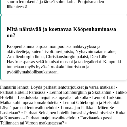
suurin lentokenttä ja tärkeä solmukohta Pohjoismaiden
liikenteessä.
Mitä nähtävää ja koettavaa Kööpenhaminassa
on?
Kööpenhamina tarjoaa monipuolisia nähtävyyksiä ja
aktiviteetteja, kuten Tivoli-huvipuisto, Nyhavnin satama-alue,
Amalienborgin linna, Christiansborgin palatsi, Den Lille
Havfrue -patsas sekä lukuisat museot ja taidegalleriat. Kaupunki
tunnetaan myös hyvästä ruokakulttuuristaan ja
pyöräilymahdollisuuksistaan.
Finnairin lennot: Löydä parhaat lentotarjoukset ja varaa matkasi!
•
Parhaat Hotellit Pariisissa
•
Lennot Edinburghiin ja Skotlantiin
•
Tahko
Hotellit – Laadukasta majoitusta upealla Tahkolla
•
Lennot Turkkiin:
Matka kohti upeaa lomakohdetta
•
Lennot Göteborgiin ja Helsinkiin –
Löydä parhaat lentovaihtoehdot
•
Loma-ajan Palkka – Miten Se
Lasketaan?
•
Parhaat Seinäjoen hotellit lomasi täydentämiseksi
•
Ruka
ja Kuusamo – Parhaat majoitusvaihtoehdot
•
Tarvitaanko passi
Tallinnaan tai Viroon matkustaessa?
•