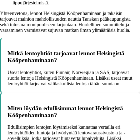
lippujärjestelmistä.
Yhteenvetona, lennot Helsingistä Kööpenhaminaan ja takaisin
tarjoavat mainion mahdollisuuden nauttia Tanskan pääkaupungista
sekä tutustua monipuoliseen tarjontaan. Huolellinen suunnittelu ja
varaaminen varmistavat sujuvan matkan ilman ylimääräisiä huolia.
Mitkä lentoyhtiöt tarjoavat lennot Helsingistä
Kööpenhaminaan?
Useat lentoyhtiöt, kuten Finnair, Norwegian ja SAS, tarjoavat
suoria lentoja Helsingistä Kööpenhaminaan. Lisäksi useat muut
lentoyhtiöt tarjoavat välilaskullisia lentoja tähän suuntaan.
Miten löydän edullisimmat lennot Helsingistä
Kööpenhaminaan?
Edullisimpien lentojen löytämiseksi kannattaa vertailla eri
lentoyhtiöiden hintoja ja hyödyntää lentovaraussivustoja ja -
sovelluksia, jotka tarjoavat hintavertailupalveluita. Lisäksi