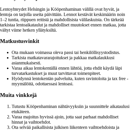
Lentoyhteydet Helsingin ja Kööpenhaminan välillä ovat hyvät, ja
lentoja on tarjolla useita päivittäin. Lennot kestävät keskimäärin noin
1–2 tuntia, riippuen reitistä ja mahdollisista välilaskuista. On tärkeää
tarkistaa lentoaikataulut ja mahdolliset muutokset ennen matkaa, jotta
vältyt viime hetken yllätyksiltä.
Matkustusvinkit
Ota mukaan voimassa oleva passi tai henkilöllisyystodistus.
Tarkista matkatavararajoitukset ja pakkaa matkalaukkusi
asianmukaisesti.
Varaa aikaa lentokentällä ennen lähtöä, jotta ehdit käydä läpi
turvatarkastukset ja muut tarvittavat toimenpiteet.
Hyödynnä lentokentän palveluita, kuten ravintoloita ja tax free -
myymälöitä, odottaessasi lentoasi.
Muita vinkkejä
Tutustu Kööpenhaminan nähtävyyksiin ja suunnittele aikataulusi
etukäteen.
Varaa majoitus hyvissä ajoin, jotta saat parhaat mahdolliset
hinnat ja vaihtoehdot.
Ota selvää paikallisista julkisen liikenteen vaihtoehdoista ja