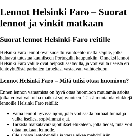
Lennot Helsinki Faro – Suorat
lennot ja vinkit matkaan
Suorat lennot Helsinki-Faro reitille
Helsinki Faro lennot ovat suosittu vaihtoehto matkustajille, jotka
haluavat tutustua kauniiseen Portugalin kaupunkiin. Onneksi lennot
Helsinki Faro välille ovat helposti saatavilla, ja voit valita useista eri
lentoyhtiöistä parhaiten tarpeitasi vastaavan vaihtoehdon.
Lennot Helsinki Faro – Mitä tulisi ottaa huomioon?
Ennen lennon varaamista on hyvä ottaa huomioon muutamia asioita,
jotka voivat vaikuttaa matkasi sujuvuuteen. Tässä muutamia vinkkejä
lennoille Helsinki Faro reitillä:
Varaa lennot hyvissä ajoin, jotta voit saada parhaat hinnat ja
valita itsellesi sopivimmat ajat.
Tarkista matkatavararajoitukset etukäteen, jotta tiedät, mitä voit
ottaa mukaan lennolle.
Ole ajoissa lentokentällä ja varaa aikaa mahdollisiin