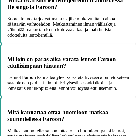
Mitkä ovat suorien lentojen edut matkustaessa
Helsingistä Faroon?
Suorat lennot tarjoavat matkustajille mukavuutta ja aikaa
säästävän vaihtoehdon. Matkustaminen ilman välilaskuja
vähentää matkustamiseen kuluvaa aikaa ja mahdollisia
odotteluita lentokentillä.
Milloin on paras aika varata lennot Faroon
edullisimpaan hintaan?
Lennot Faroon kannattaa yleensä varata hyvissä ajoin etukäteen
saadakseen parhaat hinnat. Erityisesti sesonkiaikoina ja
lomakausien ulkopuolella lennot voi löytää edullisemmin.
Mitä kannattaa ottaa huomioon matkaa
suunnitellessa Faroon?
Matkaa suunnitellessa kannattaa ottaa huomioon paitsi lennot,