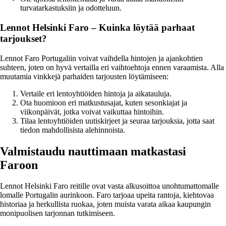
turvatarkastuksiin ja odotteluun.
Lennot Helsinki Faro – Kuinka löytää parhaat
tarjoukset?
Lennot Faro Portugaliin voivat vaihdella hintojen ja ajankohtien
suhteen, joten on hyvä vertailla eri vaihtoehtoja ennen varaamista. Alla
muutamia vinkkejä parhaiden tarjousten löytämiseen:
Vertaile eri lentoyhtiöiden hintoja ja aikatauluja.
Ota huomioon eri matkustusajat, kuten sesonkiajat ja
viikonpäivät, jotka voivat vaikuttaa hintoihin.
Tilaa lentoyhtiöiden uutiskirjeet ja seuraa tarjouksia, jotta saat
tiedon mahdollisista alehinnoista.
Valmistaudu nauttimaan matkastasi
Faroon
Lennot Helsinki Faro reitille ovat vasta alkusoittoa unohtumattomalle
lomalle Portugalin aurinkoon. Faro tarjoaa upeita rantoja, kiehtovaa
historiaa ja herkullista ruokaa, joten muista varata aikaa kaupungin
monipuolisen tarjonnan tutkimiseen.