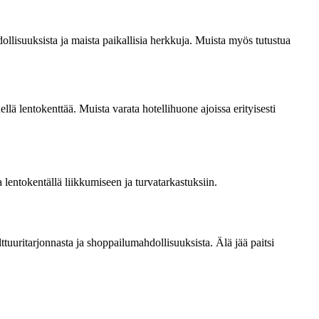
llisuuksista ja maista paikallisia herkkuja. Muista myös tutustua
ellä lentokenttää. Muista varata hotellihuone ajoissa erityisesti
 lentokentällä liikkumiseen ja turvatarkastuksiin.
tuuritarjonnasta ja shoppailumahdollisuuksista. Älä jää paitsi