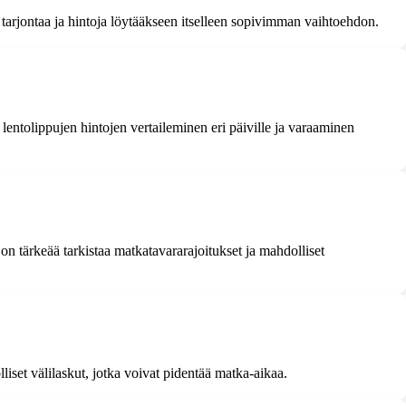
n tarjontaa ja hintoja löytääkseen itselleen sopivimman vaihtoehdon.
entolippujen hintojen vertaileminen eri päiville ja varaaminen
on tärkeää tarkistaa matkatavararajoitukset ja mahdolliset
iset välilaskut, jotka voivat pidentää matka-aikaa.