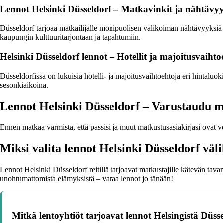
Lennot Helsinki Düsseldorf – Matkavinkit ja nähtävyy
Düsseldorf tarjoaa matkailijalle monipuolisen valikoiman nähtävyyksiä 
kaupungin kulttuuritarjontaan ja tapahtumiin.
Helsinki Düsseldorf lennot – Hotellit ja majoitusvaiht
Düsseldorfissa on lukuisia hotelli- ja majoitusvaihtoehtoja eri hintaluokis
sesonkiaikoina.
Lennot Helsinki Düsseldorf – Varustaudu m
Ennen matkaa varmista, että passisi ja muut matkustusasiakirjasi ovat vo
Miksi valita lennot Helsinki Düsseldorf väli
Lennot Helsinki Düsseldorf reitillä tarjoavat matkustajille kätevän tava
unohtumattomista elämyksistä – varaa lennot jo tänään!
Mitkä lentoyhtiöt tarjoavat lennot Helsingistä Düsse