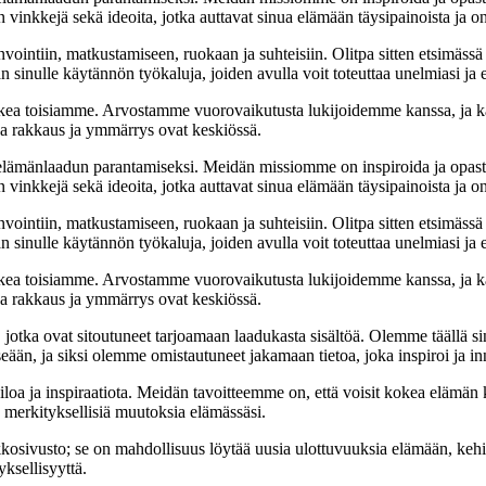
 vinkkejä sekä ideoita, jotka auttavat sinua elämään täysipainoista ja on
nvointiin, matkustamiseen, ruokaan ja suhteisiin. Olitpa sitten etsimässä
 sinulle käytännön työkaluja, joiden avulla voit toteuttaa unelmiasi ja e
ea toisiamme. Arvostamme vuorovaikutusta lukijoidemme kanssa, ja ka
sa rakkaus ja ymmärrys ovat keskiössä.
t elämänlaadun parantamiseksi. Meidän missiomme on inspiroida ja opas
 vinkkejä sekä ideoita, jotka auttavat sinua elämään täysipainoista ja on
nvointiin, matkustamiseen, ruokaan ja suhteisiin. Olitpa sitten etsimässä
 sinulle käytännön työkaluja, joiden avulla voit toteuttaa unelmiasi ja e
ea toisiamme. Arvostamme vuorovaikutusta lukijoidemme kanssa, ja ka
sa rakkaus ja ymmärrys ovat keskiössä.
a, jotka ovat sitoutuneet tarjoamaan laadukasta sisältöä. Olemme täällä s
eään, ja siksi olemme omistautuneet jakamaan tietoa, joka inspiroi ja in
iloa ja inspiraatiota. Meidän tavoitteemme on, että voisit kokea elämä
ta merkityksellisiä muutoksia elämässäsi.
sto; se on mahdollisuus löytää uusia ulottuvuuksia elämään, kehittää
ksellisyyttä.