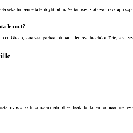
miota sekä hintaan että lentoyhtiöihin. Vertailusivustot ovat hyvä apu s
ata lennot?
in etukäteen, jotta saat parhaat hinnat ja lentovaihtoehdot. Erityisesti 
ille
Muista myös ottaa huomioon mahdolliset lisäkulut kuten ruumaan menevi