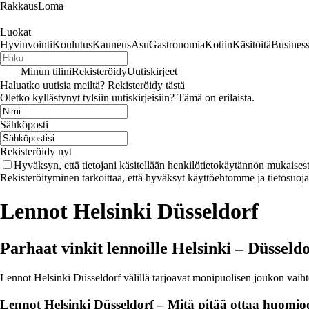
RakkausLoma
Luokat
Hyvinvointi
Koulutus
Kauneus
Asu
Gastronomia
Kotiin
Käsitöitä
Busines
Minun tilini
Rekisteröidy
Uutiskirjeet
Haluatko uutisia meiltä? Rekisteröidy tästä
Oletko kyllästynyt tylsiin uutiskirjeisiin? Tämä on erilaista.
Sähköposti
Rekisteröidy nyt
Hyväksyn, että tietojani käsitellään henkilötietokäytännön mukaisest
Rekisteröityminen tarkoittaa, että hyväksyt käyttöehtomme ja tietosuoj
Lennot Helsinki Düsseldorf
Parhaat vinkit lennoille Helsinki – Düsseldo
Lennot Helsinki Düsseldorf välillä tarjoavat monipuolisen joukon vaihtoe
Lennot Helsinki Düsseldorf – Mitä pitää ottaa huomi