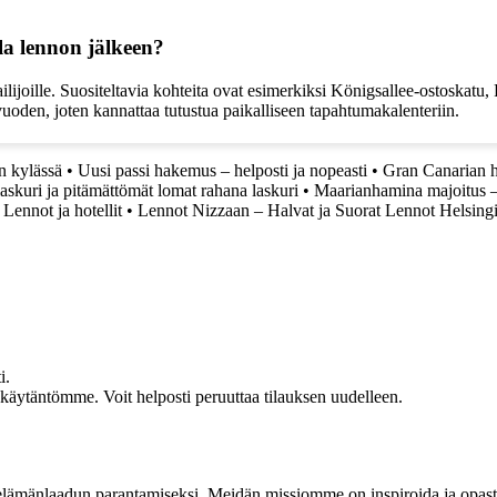
la lennon jälkeen?
ailijoille. Suositeltavia kohteita ovat esimerkiksi Königsallee-ostoska
 vuoden, joten kannattaa tutustua paikalliseen tapahtumakalenteriin.
in kylässä
•
Uusi passi hakemus – helposti ja nopeasti
•
Gran Canarian ho
skuri ja pitämättömät lomat rahana laskuri
•
Maarianhamina majoitus –
Lennot ja hotellit
•
Lennot Nizzaan – Halvat ja Suorat Lennot Helsing
i.
akäytäntömme. Voit helposti peruuttaa tilauksen uudelleen.
t elämänlaadun parantamiseksi. Meidän missiomme on inspiroida ja opas