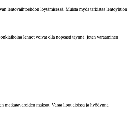
opivan lentovaihtoehdon löytämisessä. Muista myös tarkistaa lentoyhtiön
sesonkiaikoina lennot voivat olla nopeasti täynnä, joten varaaminen
en matkatavaroiden maksut. Varaa liput ajoissa ja hyödynnä