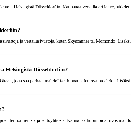
lentoja Helsingistä Düsseldorfiin. Kannattaa vertailla eri lentoyhtiöide
ldorfiin?
sivustoja ja vertailusivustoja, kuten Skyscanner tai Momondo. Lisäksi l
 Helsingistä Düsseldorfiin?
äteen, jotta saa parhaat mahdolliset hinnat ja lentovaihtoehdot. Lisäksi 
n?
ppuen lennon reitistä ja lentoyhtiöstä. Kannattaa huomioida myös mahdoll