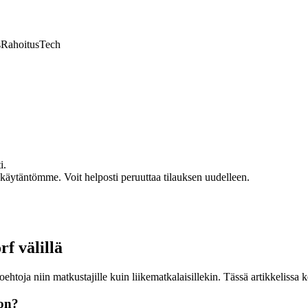
s
Rahoitus
Tech
i.
akäytäntömme. Voit helposti peruuttaa tilauksen uudelleen.
rf välillä
htoja niin matkustajille kuin liikematkalaisillekin. Tässä artikkelissa 
oon?