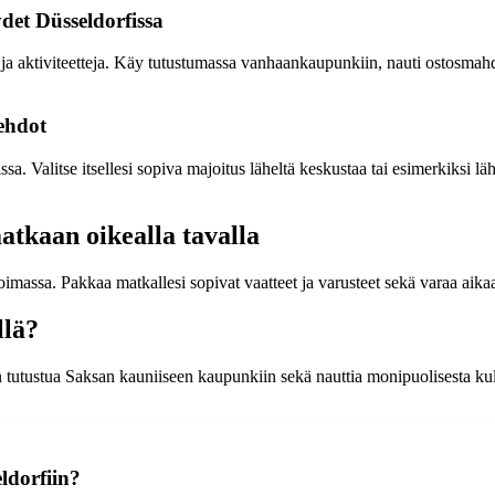
det Düsseldorfissa
ja aktiviteetteja. Käy tutustumassa vanhaankaupunkiin, nauti ostosmahdo
oehdot
sa. Valitse itsellesi sopiva majoitus läheltä keskustaa tai esimerkiksi läh
atkaan oikealla tavalla
imassa. Pakkaa matkallesi sopivat vaatteet ja varusteet sekä varaa aikaa
llä?
n tutustua Saksan kauniiseen kaupunkiin sekä nauttia monipuolisesta kult
ldorfiin?