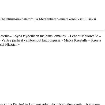
tu, Rheinturm-näköalatorni ja Medienhafen-aluerakennukset. Lisäksi
tellit – Löydä täydellinen majoitus lomallesi
•
Lennot Mallorcalle –
 Valitse parhaat vaihtoehdot kaupungissa
•
Matka Kreetalle – Kreeta
istä Nizzaan
•
taa sinua löytämään kauneus arjen yksityiskohtien kautta. Uskomme,