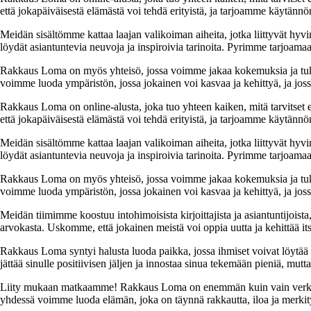
että jokapäiväisestä elämästä voi tehdä erityistä, ja tarjoamme käytännön
Meidän sisältömme kattaa laajan valikoiman aiheita, jotka liittyvät hyvi
löydät asiantuntevia neuvoja ja inspiroivia tarinoita. Pyrimme tarjoamaan
Rakkaus Loma on myös yhteisö, jossa voimme jakaa kokemuksia ja tuk
voimme luoda ympäristön, jossa jokainen voi kasvaa ja kehittyä, ja jos
Rakkaus Loma on online-alusta, joka tuo yhteen kaiken, mitä tarvitse
että jokapäiväisestä elämästä voi tehdä erityistä, ja tarjoamme käytännön
Meidän sisältömme kattaa laajan valikoiman aiheita, jotka liittyvät hyvi
löydät asiantuntevia neuvoja ja inspiroivia tarinoita. Pyrimme tarjoamaan
Rakkaus Loma on myös yhteisö, jossa voimme jakaa kokemuksia ja tuk
voimme luoda ympäristön, jossa jokainen voi kasvaa ja kehittyä, ja jos
Meidän tiimimme koostuu intohimoisista kirjoittajista ja asiantuntijoist
arvokasta. Uskomme, että jokainen meistä voi oppia uutta ja kehittää its
Rakkaus Loma syntyi halusta luoda paikka, jossa ihmiset voivat löytää 
jättää sinulle positiivisen jäljen ja innostaa sinua tekemään pieniä, mut
Liity mukaan matkaamme! Rakkaus Loma on enemmän kuin vain verkkosivu
yhdessä voimme luoda elämän, joka on täynnä rakkautta, iloa ja merkity