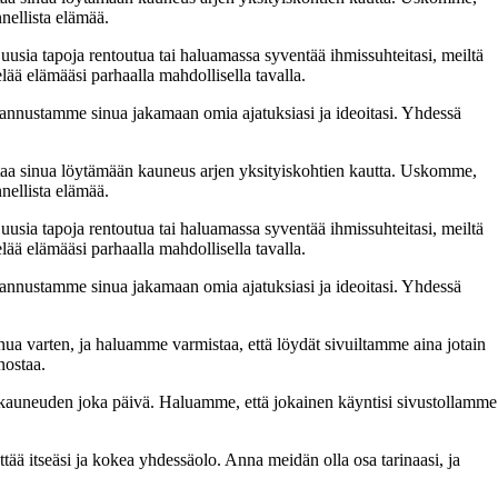
nellista elämää.
 uusia tapoja rentoutua tai haluamassa syventää ihmissuhteitasi, meiltä
lää elämääsi parhaalla mahdollisella tavalla.
nnustamme sinua jakamaan omia ajatuksiasi ja ideoitasi. Yhdessä
taa sinua löytämään kauneus arjen yksityiskohtien kautta. Uskomme,
nellista elämää.
 uusia tapoja rentoutua tai haluamassa syventää ihmissuhteitasi, meiltä
lää elämääsi parhaalla mahdollisella tavalla.
nnustamme sinua jakamaan omia ajatuksiasi ja ideoitasi. Yhdessä
inua varten, ja haluamme varmistaa, että löydät sivuiltamme aina jotain
nostaa.
n kauneuden joka päivä. Haluamme, että jokainen käyntisi sivustollamme
 itseäsi ja kokea yhdessäolo. Anna meidän olla osa tarinaasi, ja