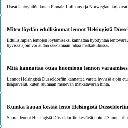
Useat lentoyhtiöt, kuten Finnair, Lufthansa ja Norwegian, tarjoavat 
Miten löydän edullisimmat lennot Helsingistä Düsse
Edullisimpien lentojen löytämiseksi kannattaa hyödyntää lentovaraus
hyvissä ajoin voi auttaa säästämään rahaa matkakuluissa.
Mitä kannattaa ottaa huomioon lennon varaamisessa
Lennot Helsingistä Düsseldorfiin kannattaa varata hyvissä ajoin etuk
lisäpalvelut, kuten ruumaan menevän matkatavaran hinta.
Kuinka kauan kestää lento Helsingistä Düsseldorfii
Suorat lennot Helsingistä Düsseldorfiin kestävät noin 2-3 tuntia rii