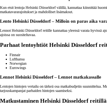
Kun etsit lentoja Helsinki Düsseldorf välillä, kannattaa kiinnittää huo
matkatavararajoitukset ja mahdolliset lisämaksut.
Lento Helsinki Düsseldorf – Milloin on paras aika var
Lennot Helsinki Düsseldorf reitille kannattaa yleensä varata hyvissä ajo
ajoissa on suositeltavaa.
Parhaat lentoyhtiöt Helsinki Düsseldorf reit
Finnair
Lufthansa
Norwegian
Eurowings
Lennot Helsinki Düsseldorf – Lennot matkakassalle
Lentojen hintojen vertailu on tärkeä osa matkabudjetin suunnittelua. 
tarjouskampanjat parhaiden hintojen saamiseksi.
Matkustaminen Helsinki Düsseldorf reitillä