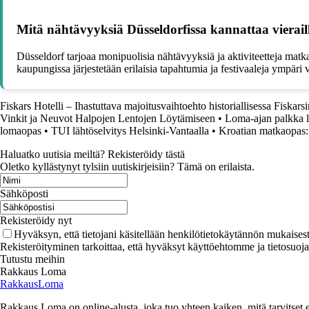
Mitä nähtävyyksiä Düsseldorfissa kannattaa vierail
Düsseldorf tarjoaa monipuolisia nähtävyyksiä ja aktiviteetteja matk
kaupungissa järjestetään erilaisia tapahtumia ja festivaaleja ympäri
Fiskars Hotelli – Ihastuttava majoitusvaihtoehto historiallisessa Fiskars
Vinkit ja Neuvot Halpojen Lentojen Löytämiseen
•
Loma-ajan palkka la
lomaopas
•
TUI lähtöselvitys Helsinki-Vantaalla
•
Kroatian matkaopas: 
Haluatko uutisia meiltä? Rekisteröidy tästä
Oletko kyllästynyt tylsiin uutiskirjeisiin? Tämä on erilaista.
Sähköposti
Rekisteröidy nyt
Hyväksyn, että tietojani käsitellään henkilötietokäytännön mukaisest
Rekisteröityminen tarkoittaa, että hyväksyt käyttöehtomme ja tietosuoj
Tutustu meihin
Rakkaus Loma
RakkausLoma
Rakkaus Loma on online-alusta, joka tuo yhteen kaiken, mitä tarvitse