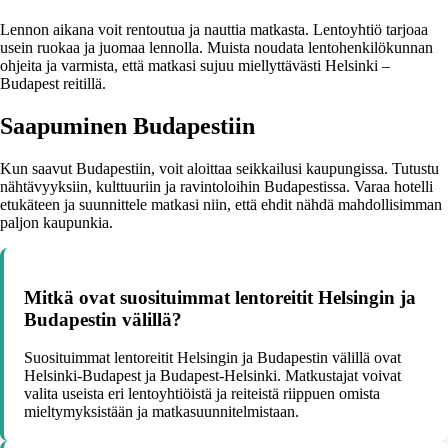
Lennon aikana voit rentoutua ja nauttia matkasta. Lentoyhtiö tarjoaa
usein ruokaa ja juomaa lennolla. Muista noudata lentohenkilökunnan
ohjeita ja varmista, että matkasi sujuu miellyttävästi Helsinki –
Budapest reitillä.
Saapuminen Budapestiin
Kun saavut Budapestiin, voit aloittaa seikkailusi kaupungissa. Tutustu
nähtävyyksiin, kulttuuriin ja ravintoloihin Budapestissa. Varaa hotelli
etukäteen ja suunnittele matkasi niin, että ehdit nähdä mahdollisimman
paljon kaupunkia.
Mitkä ovat suosituimmat lentoreitit Helsingin ja
Budapestin välillä?
Suosituimmat lentoreitit Helsingin ja Budapestin välillä ovat
Helsinki-Budapest ja Budapest-Helsinki. Matkustajat voivat
valita useista eri lentoyhtiöistä ja reiteistä riippuen omista
mieltymyksistään ja matkasuunnitelmistaan.