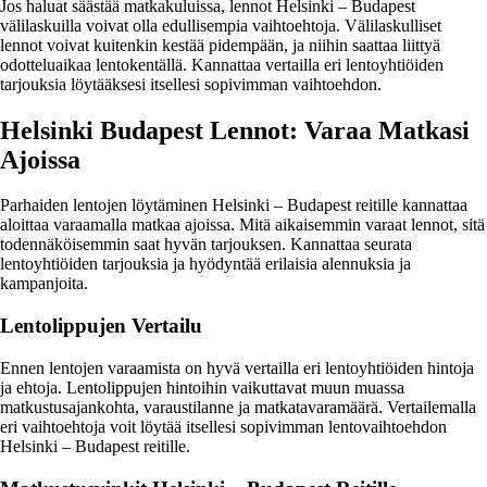
Jos haluat säästää matkakuluissa, lennot Helsinki – Budapest
välilaskuilla voivat olla edullisempia vaihtoehtoja. Välilaskulliset
lennot voivat kuitenkin kestää pidempään, ja niihin saattaa liittyä
odotteluaikaa lentokentällä. Kannattaa vertailla eri lentoyhtiöiden
tarjouksia löytääksesi itsellesi sopivimman vaihtoehdon.
Helsinki Budapest Lennot: Varaa Matkasi
Ajoissa
Parhaiden lentojen löytäminen Helsinki – Budapest reitille kannattaa
aloittaa varaamalla matkaa ajoissa. Mitä aikaisemmin varaat lennot, sitä
todennäköisemmin saat hyvän tarjouksen. Kannattaa seurata
lentoyhtiöiden tarjouksia ja hyödyntää erilaisia alennuksia ja
kampanjoita.
Lentolippujen Vertailu
Ennen lentojen varaamista on hyvä vertailla eri lentoyhtiöiden hintoja
ja ehtoja. Lentolippujen hintoihin vaikuttavat muun muassa
matkustusajankohta, varaustilanne ja matkatavaramäärä. Vertailemalla
eri vaihtoehtoja voit löytää itsellesi sopivimman lentovaihtoehdon
Helsinki – Budapest reitille.