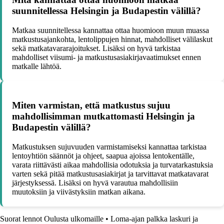
suunnitellessa Helsingin ja Budapestin välillä?
Matkaa suunnitellessa kannattaa ottaa huomioon muun muassa
matkustusajankohta, lentolippujen hinnat, mahdolliset välilaskut
sekä matkatavararajoitukset. Lisäksi on hyvä tarkistaa
mahdolliset viisumi- ja matkustusasiakirjavaatimukset ennen
matkalle lähtöä.
Miten varmistan, että matkustus sujuu
mahdollisimman mutkattomasti Helsingin ja
Budapestin välillä?
Matkustuksen sujuvuuden varmistamiseksi kannattaa tarkistaa
lentoyhtiön säännöt ja ohjeet, saapua ajoissa lentokentälle,
varata riittävästi aikaa mahdollisia odotuksia ja turvatarkastuksia
varten sekä pitää matkustusasiakirjat ja tarvittavat matkatavarat
järjestyksessä. Lisäksi on hyvä varautua mahdollisiin
muutoksiin ja viivästyksiin matkan aikana.
Suorat lennot Oulusta ulkomaille
•
Loma-ajan palkka laskuri ja