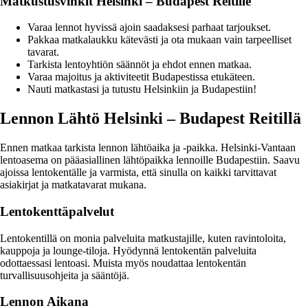
Matkustusvinkit Helsinki – Budapest Reitille
Varaa lennot hyvissä ajoin saadaksesi parhaat tarjoukset.
Pakkaa matkalaukku kätevästi ja ota mukaan vain tarpeelliset
tavarat.
Tarkista lentoyhtiön säännöt ja ehdot ennen matkaa.
Varaa majoitus ja aktiviteetit Budapestissa etukäteen.
Nauti matkastasi ja tutustu Helsinkiin ja Budapestiin!
Lennon Lähtö Helsinki – Budapest Reitillä
Ennen matkaa tarkista lennon lähtöaika ja -paikka. Helsinki-Vantaan
lentoasema on pääasiallinen lähtöpaikka lennoille Budapestiin. Saavu
ajoissa lentokentälle ja varmista, että sinulla on kaikki tarvittavat
asiakirjat ja matkatavarat mukana.
Lentokenttäpalvelut
Lentokentillä on monia palveluita matkustajille, kuten ravintoloita,
kauppoja ja lounge-tiloja. Hyödynnä lentokentän palveluita
odottaessasi lentoasi. Muista myös noudattaa lentokentän
turvallisuusohjeita ja sääntöjä.
Lennon Aikana