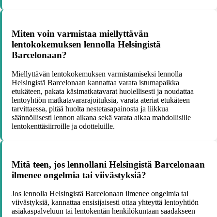
Miten voin varmistaa miellyttävän
lentokokemuksen lennolla Helsingistä
Barcelonaan?
Miellyttävän lentokokemuksen varmistamiseksi lennolla
Helsingistä Barcelonaan kannattaa varata istumapaikka
etukäteen, pakata käsimatkatavarat huolellisesti ja noudattaa
lentoyhtiön matkatavararajoituksia, varata ateriat etukäteen
tarvittaessa, pitää huolta nestetasapainosta ja liikkua
säännöllisesti lennon aikana sekä varata aikaa mahdollisille
lentokenttäsiirroille ja odotteluille.
Mitä teen, jos lennollani Helsingistä Barcelonaan
ilmenee ongelmia tai viivästyksiä?
Jos lennolla Helsingistä Barcelonaan ilmenee ongelmia tai
viivästyksiä, kannattaa ensisijaisesti ottaa yhteyttä lentoyhtiön
asiakaspalveluun tai lentokentän henkilökuntaan saadakseen