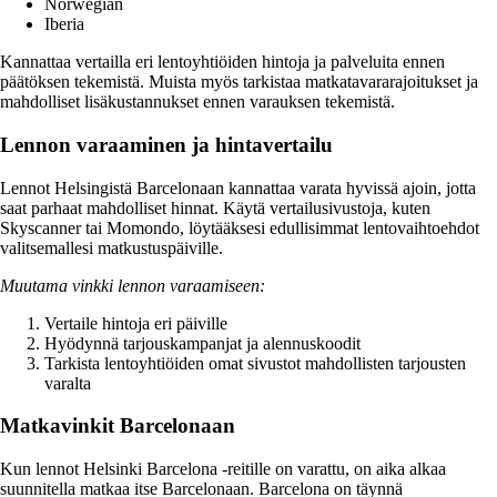
Norwegian
Iberia
Kannattaa vertailla eri lentoyhtiöiden hintoja ja palveluita ennen
päätöksen tekemistä. Muista myös tarkistaa matkatavararajoitukset ja
mahdolliset lisäkustannukset ennen varauksen tekemistä.
Lennon varaaminen ja hintavertailu
Lennot Helsingistä Barcelonaan kannattaa varata hyvissä ajoin, jotta
saat parhaat mahdolliset hinnat. Käytä vertailusivustoja, kuten
Skyscanner tai Momondo, löytääksesi edullisimmat lentovaihtoehdot
valitsemallesi matkustuspäiville.
Muutama vinkki lennon varaamiseen:
Vertaile hintoja eri päiville
Hyödynnä tarjouskampanjat ja alennuskoodit
Tarkista lentoyhtiöiden omat sivustot mahdollisten tarjousten
varalta
Matkavinkit Barcelonaan
Kun lennot Helsinki Barcelona -reitille on varattu, on aika alkaa
suunnitella matkaa itse Barcelonaan. Barcelona on täynnä