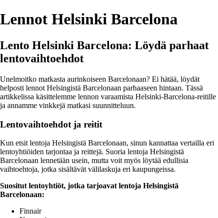
Lennot Helsinki Barcelona
Lento Helsinki Barcelona: Löydä parhaat
lentovaihtoehdot
Unelmoitko matkasta aurinkoiseen Barcelonaan? Ei hätää, löydät
helposti lennot Helsingistä Barcelonaan parhaaseen hintaan. Tässä
artikkelissa käsittelemme lennon varaamista Helsinki-Barcelona-reitille
ja annamme vinkkejä matkasi suunnitteluun.
Lentovaihtoehdot ja reitit
Kun etsit lentoja Helsingistä Barcelonaan, sinun kannattaa vertailla eri
lentoyhtiöiden tarjontaa ja reittejä. Suoria lentoja Helsingistä
Barcelonaan lennetään usein, mutta voit myös löytää edullisia
vaihtoehtoja, jotka sisältävät välilaskuja eri kaupungeissa.
Suositut lentoyhtiöt, jotka tarjoavat lentoja Helsingistä
Barcelonaan:
Finnair