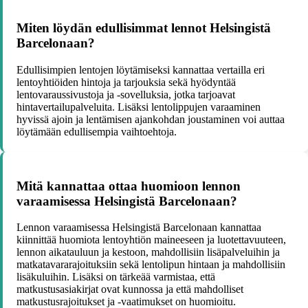
Miten löydän edullisimmat lennot Helsingistä
Barcelonaan?
Edullisimpien lentojen löytämiseksi kannattaa vertailla eri
lentoyhtiöiden hintoja ja tarjouksia sekä hyödyntää
lentovaraussivustoja ja -sovelluksia, jotka tarjoavat
hintavertailupalveluita. Lisäksi lentolippujen varaaminen
hyvissä ajoin ja lentämisen ajankohdan joustaminen voi auttaa
löytämään edullisempia vaihtoehtoja.
Mitä kannattaa ottaa huomioon lennon
varaamisessa Helsingistä Barcelonaan?
Lennon varaamisessa Helsingistä Barcelonaan kannattaa
kiinnittää huomiota lentoyhtiön maineeseen ja luotettavuuteen,
lennon aikatauluun ja kestoon, mahdollisiin lisäpalveluihin ja
matkatavararajoituksiin sekä lentolipun hintaan ja mahdollisiin
lisäkuluihin. Lisäksi on tärkeää varmistaa, että
matkustusasiakirjat ovat kunnossa ja että mahdolliset
matkustusrajoitukset ja -vaatimukset on huomioitu.