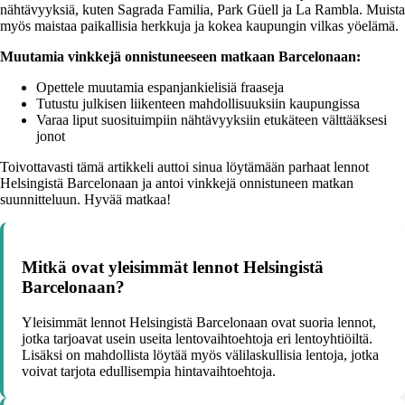
nähtävyyksiä, kuten Sagrada Familia, Park Güell ja La Rambla. Muista
myös maistaa paikallisia herkkuja ja kokea kaupungin vilkas yöelämä.
Muutamia vinkkejä onnistuneeseen matkaan Barcelonaan:
Opettele muutamia espanjankielisiä fraaseja
Tutustu julkisen liikenteen mahdollisuuksiin kaupungissa
Varaa liput suosituimpiin nähtävyyksiin etukäteen välttääksesi
jonot
Toivottavasti tämä artikkeli auttoi sinua löytämään parhaat lennot
Helsingistä Barcelonaan ja antoi vinkkejä onnistuneen matkan
suunnitteluun. Hyvää matkaa!
Mitkä ovat yleisimmät lennot Helsingistä
Barcelonaan?
Yleisimmät lennot Helsingistä Barcelonaan ovat suoria lennot,
jotka tarjoavat usein useita lentovaihtoehtoja eri lentoyhtiöiltä.
Lisäksi on mahdollista löytää myös välilaskullisia lentoja, jotka
voivat tarjota edullisempia hintavaihtoehtoja.