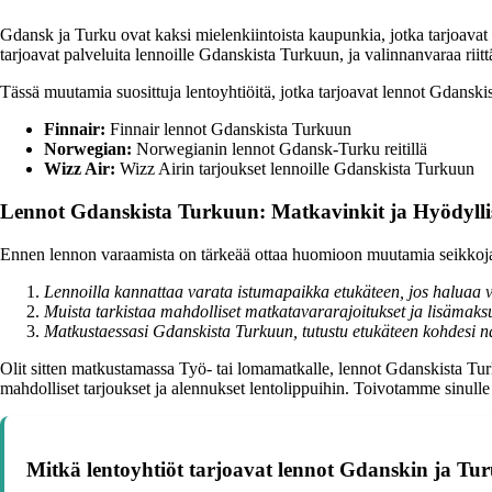
Gdansk ja Turku ovat kaksi mielenkiintoista kaupunkia, jotka tarjoavat 
tarjoavat palveluita lennoille Gdanskista Turkuun, ja valinnanvaraa riitt
Tässä muutamia suosittuja lentoyhtiöitä, jotka tarjoavat lennot Gdanski
Finnair:
Finnair lennot Gdanskista Turkuun
Norwegian:
Norwegianin lennot Gdansk-Turku reitillä
Wizz Air:
Wizz Airin tarjoukset lennoille Gdanskista Turkuun
Lennot Gdanskista Turkuun: Matkavinkit ja Hyödyllis
Ennen lennon varaamista on tärkeää ottaa huomioon muutamia seikkoja,
Lennoilla kannattaa varata istumapaikka etukäteen, jos halua
Muista tarkistaa mahdolliset matkatavararajoitukset ja lisämaksut 
Matkustaessasi Gdanskista Turkuun, tutustu etukäteen kohdesi näh
Olit sitten matkustamassa Työ- tai lomamatkalle, lennot Gdanskista Turk
mahdolliset tarjoukset ja alennukset lentolippuihin. Toivotamme sinu
Mitkä lentoyhtiöt tarjoavat lennot Gdanskin ja Tur