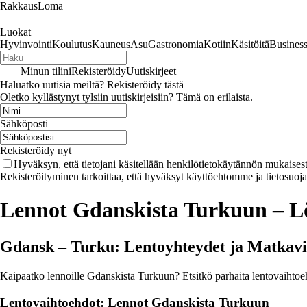
RakkausLoma
Luokat
Hyvinvointi
Koulutus
Kauneus
Asu
Gastronomia
Kotiin
Käsitöitä
Busines
Minun tilini
Rekisteröidy
Uutiskirjeet
Haluatko uutisia meiltä? Rekisteröidy tästä
Oletko kyllästynyt tylsiin uutiskirjeisiin? Tämä on erilaista.
Sähköposti
Rekisteröidy nyt
Hyväksyn, että tietojani käsitellään henkilötietokäytännön mukaisest
Rekisteröityminen tarkoittaa, että hyväksyt käyttöehtomme ja tietosuoj
Lennot Gdanskista Turkuun – L
Gdansk – Turku: Lentoyhteydet ja Matkavi
Kaipaatko lennoille Gdanskista Turkuun? Etsitkö parhaita lentovaihtoeh
Lentovaihtoehdot: Lennot Gdanskista Turkuun