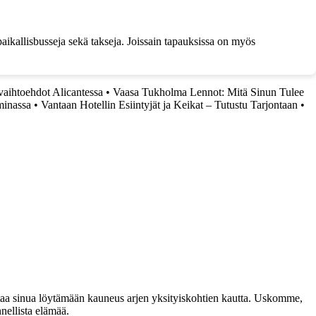
paikallisbusseja sekä takseja. Joissain tapauksissa on myös
svaihtoehdot Alicantessa
•
Vaasa Tukholma Lennot: Mitä Sinun Tulee
minassa
•
Vantaan Hotellin Esiintyjät ja Keikat – Tutustu Tarjontaan
•
taa sinua löytämään kauneus arjen yksityiskohtien kautta. Uskomme,
nellista elämää.