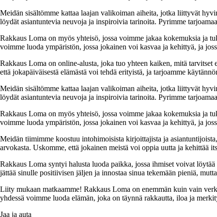
Meidän sisältömme kattaa laajan valikoiman aiheita, jotka liittyvät hyvi
löydät asiantuntevia neuvoja ja inspiroivia tarinoita. Pyrimme tarjoamaan
Rakkaus Loma on myös yhteisö, jossa voimme jakaa kokemuksia ja tuk
voimme luoda ympäristön, jossa jokainen voi kasvaa ja kehittyä, ja jos
Rakkaus Loma on online-alusta, joka tuo yhteen kaiken, mitä tarvitse
että jokapäiväisestä elämästä voi tehdä erityistä, ja tarjoamme käytännön
Meidän sisältömme kattaa laajan valikoiman aiheita, jotka liittyvät hyvi
löydät asiantuntevia neuvoja ja inspiroivia tarinoita. Pyrimme tarjoamaan
Rakkaus Loma on myös yhteisö, jossa voimme jakaa kokemuksia ja tuk
voimme luoda ympäristön, jossa jokainen voi kasvaa ja kehittyä, ja jos
Meidän tiimimme koostuu intohimoisista kirjoittajista ja asiantuntijoist
arvokasta. Uskomme, että jokainen meistä voi oppia uutta ja kehittää its
Rakkaus Loma syntyi halusta luoda paikka, jossa ihmiset voivat löytää 
jättää sinulle positiivisen jäljen ja innostaa sinua tekemään pieniä, mut
Liity mukaan matkaamme! Rakkaus Loma on enemmän kuin vain verkkosivu
yhdessä voimme luoda elämän, joka on täynnä rakkautta, iloa ja merkity
Jaa ja auta