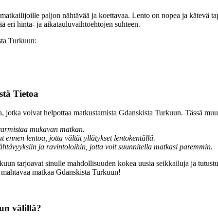
matkailijoille paljon nähtävää ja koettavaa. Lento on nopea ja kätevä t
ää eri hinta- ja aikatauluvaihtoehtojen suhteen.
sta Turkuun:
tä Tietoa
 jotka voivat helpottaa matkustamista Gdanskista Turkuun. Tässä muut
a varmistaa mukavan matkan.
ennen lentoa, jotta vältät yllätykset lentokentällä.
tävyyksiin ja ravintoloihin, jotta voit suunnitella matkasi paremmin.
uun tarjoavat sinulle mahdollisuuden kokea uusia seikkailuja ja tutustu
lle mahtavaa matkaa Gdanskista Turkuun!
un välillä?