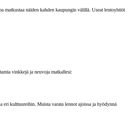
apa matkustaa näiden kahden kaupungin välillä. Useat lentoyhtiöt
amia vinkkejä ja neuvoja matkallesi:
a eri kulttuureihin. Muista varata lennot ajoissa ja hyödynnä