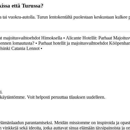
issa että Turussa?
a tai vuokra-autolla. Turun lentokentältä puolestaan keskustaan kulkee 
at majoitusvaihtoehdot Himoksella
•
Alicante Hotellit: Parhaat Majoitu
ä ennen lomautusta?
•
Parhaat hotellit ja majoitusvaihtoehdot Kööpenha
lsinki Catania Lennot
•
i.
akäytäntömme. Voit helposti peruuttaa tilauksen uudelleen.
t elämänlaadun parantamiseksi. Meidän missiomme on inspiroida ja opas
 vinkkejä sekä ideoita, jotka auttavat sinua elämään täysipainoista ja on