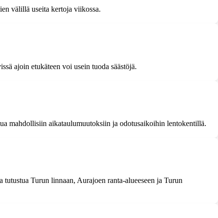
n välillä useita kertoja viikossa.
issä ajoin etukäteen voi usein tuoda säästöjä.
tua mahdollisiin aikataulumuutoksiin ja odotusaikoihin lentokentillä.
 tutustua Turun linnaan, Aurajoen ranta-alueeseen ja Turun