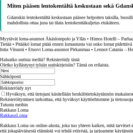
Miten pääsen lentokentältä keskustaan sekä Gdansk
Gdanskin lentokentältä keskustaan pääsee helpoiten taksilla, bussill
mahdollista ottaa juna tai tilata lentokenttäkuljetus etukäteen.
Myytävät loma-asunnot Äkäslompolo ja Ylläs
•
Himos Hotelli – Parha
Tietää
•
Pitääkö lomat pitää ennen lomautusta vai onko lomat pidettäv
Intia Viisumi
•
Etuovi Loma-asunnot Pirkanmaa
•
Lennot Catania – He
Haluatko uutisia meiltä? Rekisteröidy tästä
Oletko kyllästynyt tylsiin uutiskirjeisiin? Tämä on erilaista.
Sähköposti
Rekisteröidy nyt
Hyväksyn, että tietojani käsitellään henkilötietokäytännön mukaisest
Rekisteröityminen tarkoittaa, että hyväksyt käyttöehtomme ja tietosuoj
Tutustu meihin
Rakkaus Loma
RakkausLoma
Rakkaus Loma on online-alusta, joka tuo yhteen kaiken, mitä tarvitse
että jokapäiväisestä elämästä voi tehdä erityistä, ja tarjoamme käytännön