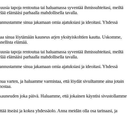
 uusia tapoja rentoutua tai haluamassa syventää ihmissuhteitasi, meiltä
lää elämääsi parhaalla mahdollisella tavalla.
nnustamme sinua jakamaan omia ajatuksiasi ja ideoitasi. Yhdessä
taa sinua löytämään kauneus arjen yksityiskohtien kautta. Uskomme,
nellista elämää.
 uusia tapoja rentoutua tai haluamassa syventää ihmissuhteitasi, meiltä
lää elämääsi parhaalla mahdollisella tavalla.
nnustamme sinua jakamaan omia ajatuksiasi ja ideoitasi. Yhdessä
inua varten, ja haluamme varmistaa, että löydät sivuiltamme aina jotain
nostaa.
n kauneuden joka päivä. Haluamme, että jokainen käyntisi sivustollamme
 itseäsi ja kokea yhdessäolo. Anna meidän olla osa tarinaasi, ja