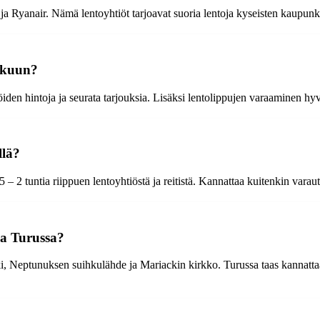
a Ryanair. Nämä lentoyhtiöt tarjoavat suoria lentoja kyseisten kaupunkie
rkuun?
öiden hintoja ja seurata tarjouksia. Lisäksi lentolippujen varaaminen hyv
llä?
 – 2 tuntia riippuen lentoyhtiöstä ja reitistä. Kannattaa kuitenkin varau
ja Turussa?
, Neptunuksen suihkulähde ja Mariackin kirkko. Turussa taas kannattaa