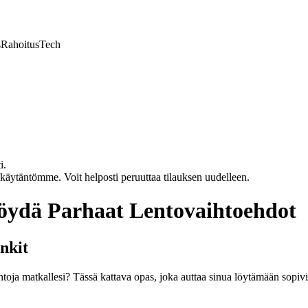
s
Rahoitus
Tech
i.
akäytäntömme. Voit helposti peruuttaa tilauksen uudelleen.
öydä Parhaat Lentovaihtoehdot
nkit
toja matkallesi? Tässä kattava opas, joka auttaa sinua löytämään sopiv