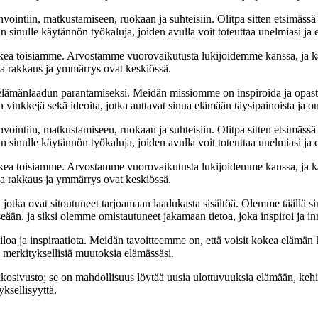
nvointiin, matkustamiseen, ruokaan ja suhteisiin. Olitpa sitten etsimässä
 sinulle käytännön työkaluja, joiden avulla voit toteuttaa unelmiasi ja e
ea toisiamme. Arvostamme vuorovaikutusta lukijoidemme kanssa, ja ka
sa rakkaus ja ymmärrys ovat keskiössä.
t elämänlaadun parantamiseksi. Meidän missiomme on inspiroida ja opas
 vinkkejä sekä ideoita, jotka auttavat sinua elämään täysipainoista ja on
nvointiin, matkustamiseen, ruokaan ja suhteisiin. Olitpa sitten etsimässä
 sinulle käytännön työkaluja, joiden avulla voit toteuttaa unelmiasi ja e
ea toisiamme. Arvostamme vuorovaikutusta lukijoidemme kanssa, ja ka
sa rakkaus ja ymmärrys ovat keskiössä.
a, jotka ovat sitoutuneet tarjoamaan laadukasta sisältöä. Olemme täällä s
eään, ja siksi olemme omistautuneet jakamaan tietoa, joka inspiroi ja in
iloa ja inspiraatiota. Meidän tavoitteemme on, että voisit kokea elämä
ta merkityksellisiä muutoksia elämässäsi.
sto; se on mahdollisuus löytää uusia ulottuvuuksia elämään, kehittää
ksellisyyttä.