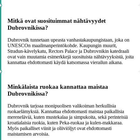
Mitkä ovat suosituimmat nähtävyydet
Dubrovnikissa?
Dubrovnik tunnetaan upeasta vanhastakaupungistaan, joka on
UNESCOn maailmanperintökohde. Kaupungin muurit,
Stradun-kävelykatu, Rectors Palace ja Dubrovnikin katedraali
ovat vain muutamia esimerkkejä suosituista nähtävyyksistä, joita
kannattaa ehdottomasti käydä katsomassa vierailun aikana.
Minkälaista ruokaa kannattaa maistaa
Dubrovnikissa?
Dubrovnik tarjoaa monipuolisen valikoiman herkullisia
ruokaelämyksiä. Kannattaa ehdottomasti maistaa paikallisia
mereneläviä, kuten mustekalaa ja simpukoita, sekä perinteisiä
kroatialaisia ruokia, kuten Peka-ruokaa ja kulen-makkaraa.
Myös paikalliset viinit ja oliiviöljyt ovat ehdottomasti
maistamisen arvoisia.