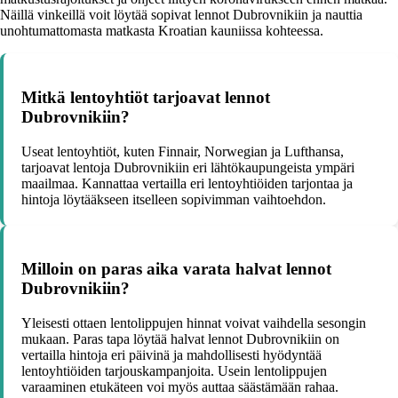
Näillä vinkeillä voit löytää sopivat lennot Dubrovnikiin ja nauttia
unohtumattomasta matkasta Kroatian kauniissa kohteessa.
Mitkä lentoyhtiöt tarjoavat lennot
Dubrovnikiin?
Useat lentoyhtiöt, kuten Finnair, Norwegian ja Lufthansa,
tarjoavat lentoja Dubrovnikiin eri lähtökaupungeista ympäri
maailmaa. Kannattaa vertailla eri lentoyhtiöiden tarjontaa ja
hintoja löytääkseen itselleen sopivimman vaihtoehdon.
Milloin on paras aika varata halvat lennot
Dubrovnikiin?
Yleisesti ottaen lentolippujen hinnat voivat vaihdella sesongin
mukaan. Paras tapa löytää halvat lennot Dubrovnikiin on
vertailla hintoja eri päivinä ja mahdollisesti hyödyntää
lentoyhtiöiden tarjouskampanjoita. Usein lentolippujen
varaaminen etukäteen voi myös auttaa säästämään rahaa.