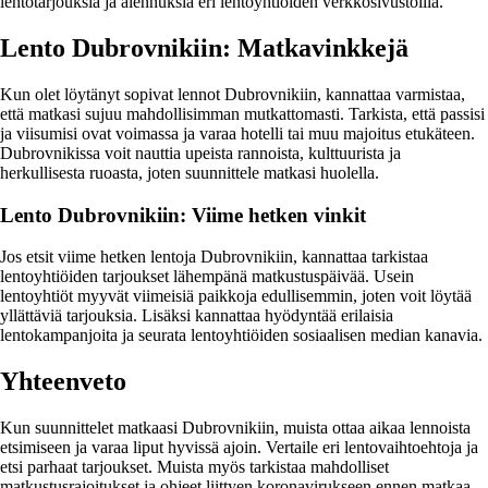
lentotarjouksia ja alennuksia eri lentoyhtiöiden verkkosivustoilla.
Lento Dubrovnikiin: Matkavinkkejä
Kun olet löytänyt sopivat lennot Dubrovnikiin, kannattaa varmistaa,
että matkasi sujuu mahdollisimman mutkattomasti. Tarkista, että passisi
ja viisumisi ovat voimassa ja varaa hotelli tai muu majoitus etukäteen.
Dubrovnikissa voit nauttia upeista rannoista, kulttuurista ja
herkullisesta ruoasta, joten suunnittele matkasi huolella.
Lento Dubrovnikiin: Viime hetken vinkit
Jos etsit viime hetken lentoja Dubrovnikiin, kannattaa tarkistaa
lentoyhtiöiden tarjoukset lähempänä matkustuspäivää. Usein
lentoyhtiöt myyvät viimeisiä paikkoja edullisemmin, joten voit löytää
yllättäviä tarjouksia. Lisäksi kannattaa hyödyntää erilaisia
lentokampanjoita ja seurata lentoyhtiöiden sosiaalisen median kanavia.
Yhteenveto
Kun suunnittelet matkaasi Dubrovnikiin, muista ottaa aikaa lennoista
etsimiseen ja varaa liput hyvissä ajoin. Vertaile eri lentovaihtoehtoja ja
etsi parhaat tarjoukset. Muista myös tarkistaa mahdolliset
matkustusrajoitukset ja ohjeet liittyen koronavirukseen ennen matkaa.