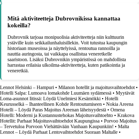
Mitä aktiviteetteja Dubrovnikissa kannattaa
kokeilla?
Dubrovnik tarjoaa monipuolisia aktiviteetteja niin kulttuurin
ystäville kuin seikkailunhaluisillekin. Voit tutustua kaupungin
historiaan museoissa ja näyttelyissä, rentoutua rannoilla ja
nauttia auringosta, tai vaikkapa osallistua veneretkelle
saaristoon. Lisäksi Dubrovnikin ympäristössä on mahdollista
harrastaa erilaisia ulkoilma-aktiviteetteja, kuten patikointia ja
veneretkiä.
Lennot Helsinki – Hampuri
•
Milanon hotellit ja majoitusvaihtoehdot
•
Hotelli Salpa: Lumoava lomakohde Luumäen sydämessä
•
Myytävät
Loma-asunnot Iitissä: Löydä Unelmiesi Kesämökki
•
Hotelli
Keurusselkä – Ihanteellinen Kohde Rentoutumiseen
•
Nokia Areena
Hotelli – Löydä Paras Majoitus Areenan läheisyydestä
•
Omena
Hotelli: Moderni ja Kustannustehokas Majoitusvaihtoehto
•
Krakova
Hotellit: Parhaat Majoitusvaihtoehdot Kaupungissa
•
Porvoo Majoitus
– Tervetuloa Porvoon Viehättävään Vanhaan Kaupunkiin!
•
Malta
Lennot – Löydä Parhaat Lentovaihtoehdot Suoraan Maltalle
•