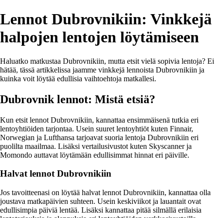
Lennot Dubrovnikiin: Vinkkejä
halpojen lentojen löytämiseen
Haluatko matkustaa Dubrovnikiin, mutta etsit vielä sopivia lentoja? Ei
hätää, tässä artikkelissa jaamme vinkkejä lennoista Dubrovnikiin ja
kuinka voit löytää edullisia vaihtoehtoja matkallesi.
Dubrovnik lennot: Mistä etsiä?
Kun etsit lennot Dubrovnikiin, kannattaa ensimmäisenä tutkia eri
lentoyhtiöiden tarjontaa. Usein suuret lentoyhtiöt kuten Finnair,
Norwegian ja Lufthansa tarjoavat suoria lentoja Dubrovnikiin eri
puolilta maailmaa. Lisäksi vertailusivustot kuten Skyscanner ja
Momondo auttavat löytämään edullisimmat hinnat eri päiville.
Halvat lennot Dubrovnikiin
Jos tavoitteenasi on löytää halvat lennot Dubrovnikiin, kannattaa olla
joustava matkapäivien suhteen. Usein keskiviikot ja lauantait ovat
edullisimpia päiviä lentää. Lisäksi kannattaa pitää silmällä erilaisia