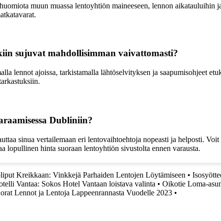
 huomiota muun muassa lentoyhtiön maineeseen, lennon aikatauluihin ja 
atkatavarat.
nkiin sujuvat mahdollisimman vaivattomasti?
a lennot ajoissa, tarkistamalla lähtöselvityksen ja saapumisohjeet etu
arkastuksiin.
araamisessa Dubliniin?
 sinua vertailemaan eri lentovaihtoehtoja nopeasti ja helposti. Voit lö
a lopullinen hinta suoraan lentoyhtiön sivustolta ennen varausta.
liput Kreikkaan: Vinkkejä Parhaiden Lentojen Löytämiseen
•
Isosyött
telli Vantaa: Sokos Hotel Vantaan loistava valinta
•
Oikotie Loma-asunn
orat Lennot ja Lentoja Lappeenrannasta Vuodelle 2023
•