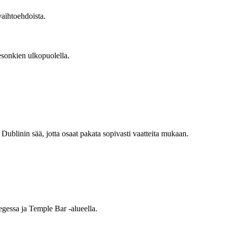
 vaihtoehdoista.
sesonkien ulkopuolella.
blinin sää, jotta osaat pakata sopivasti vaatteita mukaan.
legessa ja Temple Bar -alueella.