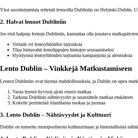
Yksi suosituimmista reiteistä lennoilla Dubliniin on Helsinki-Dublin. Useat
2. Halvat lennot Dubliniin
Jos etsit halpoja lentoja Dubliniin, kannattaa olla joustava matkapäivien
Vertaile eri lentoyhtiöiden tarjouksia
Tilaa hintavahti lentolippujen hintojen seuraamiseksi
Hyödynnä lentoyhtiöiden tarjoamia kampanjoita ja alennuksia
Lento Dublin – Vinkkejä Matkustamiseen
Lennot Dubliniin ovat täynnä mahdollisuuksia, ja Dublin on upea matka
Varaa lennot hyvissä ajoin ennen matkaa
Tarkista Dublinin nähtävyydet ja suunnittele matkaa etukäteen
Kokeile perinteistä irlantilaista ruokaa ja juomaa
3. Lento Dublin – Nähtävyydet ja Kulttuuri
Dublin on tunnettu monipuolisesta kulttuuristaan ja historiallisista näh