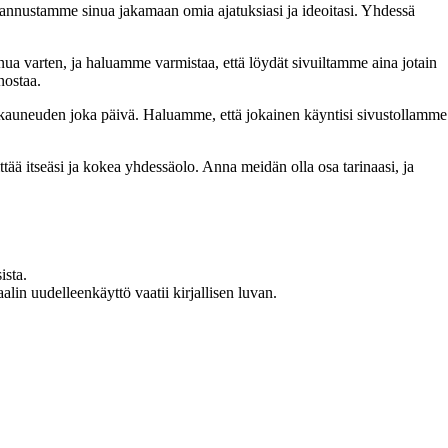
nnustamme sinua jakamaan omia ajatuksiasi ja ideoitasi. Yhdessä
inua varten, ja haluamme varmistaa, että löydät sivuiltamme aina jotain
nostaa.
n kauneuden joka päivä. Haluamme, että jokainen käyntisi sivustollamme
 itseäsi ja kokea yhdessäolo. Anna meidän olla osa tarinaasi, ja
ista.
in uudelleenkäyttö vaatii kirjallisen luvan.