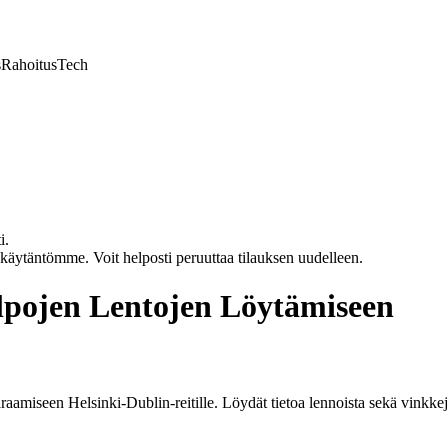
s
Rahoitus
Tech
i.
akäytäntömme. Voit helposti peruuttaa tilauksen uudelleen.
lpojen Lentojen Löytämiseen
raamiseen Helsinki-Dublin-reitille. Löydät tietoa lennoista sekä vinkke