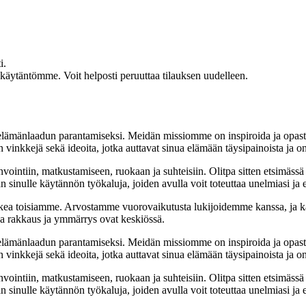
i.
akäytäntömme. Voit helposti peruuttaa tilauksen uudelleen.
t elämänlaadun parantamiseksi. Meidän missiomme on inspiroida ja opas
 vinkkejä sekä ideoita, jotka auttavat sinua elämään täysipainoista ja on
nvointiin, matkustamiseen, ruokaan ja suhteisiin. Olitpa sitten etsimässä
 sinulle käytännön työkaluja, joiden avulla voit toteuttaa unelmiasi ja e
ea toisiamme. Arvostamme vuorovaikutusta lukijoidemme kanssa, ja ka
sa rakkaus ja ymmärrys ovat keskiössä.
t elämänlaadun parantamiseksi. Meidän missiomme on inspiroida ja opas
 vinkkejä sekä ideoita, jotka auttavat sinua elämään täysipainoista ja on
nvointiin, matkustamiseen, ruokaan ja suhteisiin. Olitpa sitten etsimässä
 sinulle käytännön työkaluja, joiden avulla voit toteuttaa unelmiasi ja e