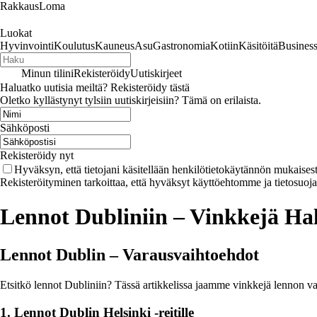
RakkausLoma
Luokat
Hyvinvointi
Koulutus
Kauneus
Asu
Gastronomia
Kotiin
Käsitöitä
Busines
Minun tilini
Rekisteröidy
Uutiskirjeet
Haluatko uutisia meiltä? Rekisteröidy tästä
Oletko kyllästynyt tylsiin uutiskirjeisiin? Tämä on erilaista.
Sähköposti
Rekisteröidy nyt
Hyväksyn, että tietojani käsitellään henkilötietokäytännön mukaisest
Rekisteröityminen tarkoittaa, että hyväksyt käyttöehtomme ja tietosuoj
Lennot Dubliniin – Vinkkejä Ha
Lennot Dublin – Varausvaihtoehdot
Etsitkö lennot Dubliniin? Tässä artikkelissa jaamme vinkkejä lennon va
1. Lennot Dublin Helsinki -reitille