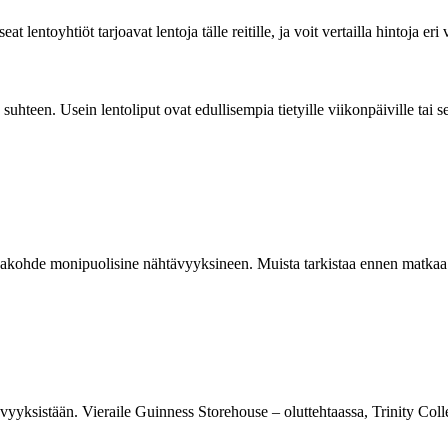
 lentoyhtiöt tarjoavat lentoja tälle reitille, ja voit vertailla hintoja eri
 suhteen. Usein lentoliput ovat edullisempia tietyille viikonpäiville tai 
kohde monipuolisine nähtävyyksineen. Muista tarkistaa ennen matkaa Du
tävyyksistään. Vieraile Guinness Storehouse – oluttehtaassa, Trinity Col