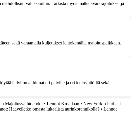
mahdollisiin välilaskuihin. Tarkista myös matkatavararajoitukset ja
käteen sekä varaamalla kuljetukset lentokentältä majoituspaikkaan.
ytää halvimmat hinnat eri päiville ja eri lentoyhtiöiltä sekä
een Majoitusvaihtoehdot
•
Lennot Kroatiaan
•
New Yorkin Parhaat
ot: Haaveiletko omasta lukaalista aurinkorannikolla?
•
Lennot