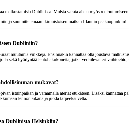
taa matkustamista Dublinissa. Muista varata aikaa myös rentoutumiseen 
iniin ja suunnittelemaan ikimuistoisen matkan Irlannin pääkaupunkiin!
iseen Dubliniin?
uraat muutamia vinkkejä. Ensinnäkin kannattaa olla joustava matkustuspäi
oita sekä hyödyntää lentohakukoneita, jotka vertailevat eri vaihtoehtoja
 mahdollisimman mukavat?
ivan istuinpaikan ja varaamalla ateriat etukäteen. Lisäksi kannattaa pa
ikkumaan lennon aikana ja juoda tarpeeksi vettä.
a Dublinista Helsinkiin?