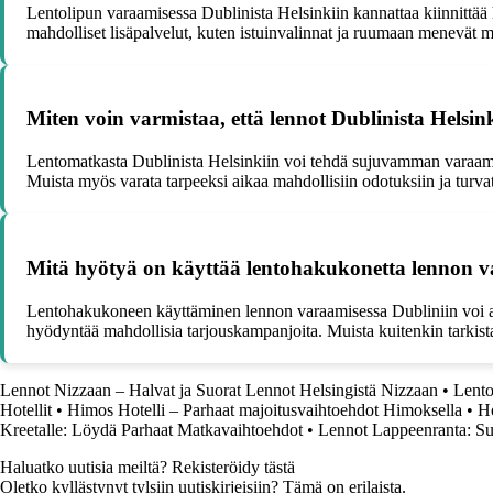
Lentolipun varaamisessa Dublinista Helsinkiin kannattaa kiinnittää
mahdolliset lisäpalvelut, kuten istuinvalinnat ja ruumaan menevät m
Miten voin varmistaa, että lennot Dublinista Helsi
Lentomatkasta Dublinista Helsinkiin voi tehdä sujuvamman varaamall
Muista myös varata tarpeeksi aikaa mahdollisiin odotuksiin ja turvat
Mitä hyötyä on käyttää lentohakukonetta lennon v
Lentohakukoneen käyttäminen lennon varaamisessa Dubliniin voi auttaa
hyödyntää mahdollisia tarjouskampanjoita. Muista kuitenkin tarkista
Lennot Nizzaan – Halvat ja Suorat Lennot Helsingistä Nizzaan
•
Lento
Hotellit
•
Himos Hotelli – Parhaat majoitusvaihtoehdot Himoksella
•
Ho
Kreetalle: Löydä Parhaat Matkavaihtoehdot
•
Lennot Lappeenranta: Su
Haluatko uutisia meiltä? Rekisteröidy tästä
Oletko kyllästynyt tylsiin uutiskirjeisiin? Tämä on erilaista.