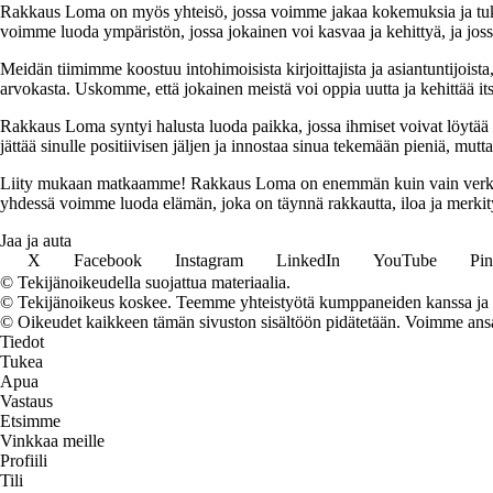
Rakkaus Loma on myös yhteisö, jossa voimme jakaa kokemuksia ja tuk
voimme luoda ympäristön, jossa jokainen voi kasvaa ja kehittyä, ja jos
Meidän tiimimme koostuu intohimoisista kirjoittajista ja asiantuntijoist
arvokasta. Uskomme, että jokainen meistä voi oppia uutta ja kehittää its
Rakkaus Loma syntyi halusta luoda paikka, jossa ihmiset voivat löytää 
jättää sinulle positiivisen jäljen ja innostaa sinua tekemään pieniä, mut
Liity mukaan matkaamme! Rakkaus Loma on enemmän kuin vain verkkosivu
yhdessä voimme luoda elämän, joka on täynnä rakkautta, iloa ja merkity
Jaa ja auta
X
Facebook
Instagram
LinkedIn
YouTube
Pin
© Tekijänoikeudella suojattua materiaalia.
© Tekijänoikeus koskee. Teemme yhteistyötä kumppaneiden kanssa ja voi
© Oikeudet kaikkeen tämän sivuston sisältöön pidätetään. Voimme ansait
Tiedot
Tukea
Apua
Vastaus
Etsimme
Vinkkaa meille
Profiili
Tili