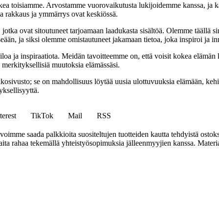
ea toisiamme. Arvostamme vuorovaikutusta lukijoidemme kanssa, ja ka
sa rakkaus ja ymmärrys ovat keskiössä.
a, jotka ovat sitoutuneet tarjoamaan laadukasta sisältöä. Olemme täällä s
eään, ja siksi olemme omistautuneet jakamaan tietoa, joka inspiroi ja in
iloa ja inspiraatiota. Meidän tavoitteemme on, että voisit kokea elämä
ta merkityksellisiä muutoksia elämässäsi.
sto; se on mahdollisuus löytää uusia ulottuvuuksia elämään, kehittää
ksellisyyttä.
terest
TikTok
Mail
RSS
mme saada palkkioita suositeltujen tuotteiden kautta tehdyistä ostoks
a rahaa tekemällä yhteistyösopimuksia jälleenmyyjien kanssa. Materiaal