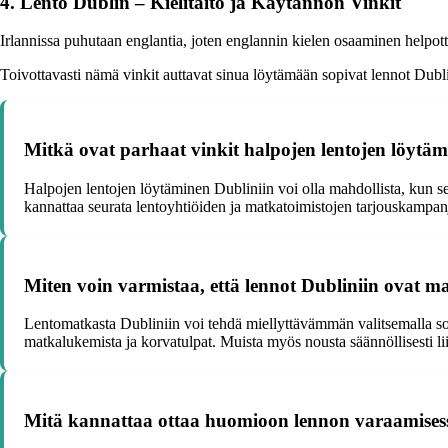
4. Lento Dublin – Kielitaito ja Käytännön Vinkit
Irlannissa puhutaan englantia, joten englannin kielen osaaminen helpot
Toivottavasti nämä vinkit auttavat sinua löytämään sopivat lennot Dubl
Mitkä ovat parhaat vinkit halpojen lentojen löytäm
Halpojen lentojen löytäminen Dubliniin voi olla mahdollista, kun se
kannattaa seurata lentoyhtiöiden ja matkatoimistojen tarjouskampanj
Miten voin varmistaa, että lennot Dubliniin ovat
Lentomatkasta Dubliniin voi tehdä miellyttävämmän valitsemalla sop
matkalukemista ja korvatulpat. Muista myös nousta säännöllisesti li
Mitä kannattaa ottaa huomioon lennon varaamisess