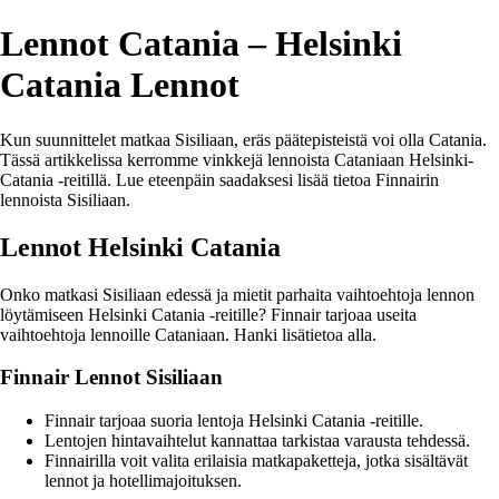
Lennot Catania – Helsinki
Catania Lennot
Kun suunnittelet matkaa Sisiliaan, eräs päätepisteistä voi olla Catania.
Tässä artikkelissa kerromme vinkkejä lennoista Cataniaan Helsinki-
Catania -reitillä. Lue eteenpäin saadaksesi lisää tietoa Finnairin
lennoista Sisiliaan.
Lennot Helsinki Catania
Onko matkasi Sisiliaan edessä ja mietit parhaita vaihtoehtoja lennon
löytämiseen Helsinki Catania -reitille? Finnair tarjoaa useita
vaihtoehtoja lennoille Cataniaan. Hanki lisätietoa alla.
Finnair Lennot Sisiliaan
Finnair tarjoaa suoria lentoja Helsinki Catania -reitille.
Lentojen hintavaihtelut kannattaa tarkistaa varausta tehdessä.
Finnairilla voit valita erilaisia matkapaketteja, jotka sisältävät
lennot ja hotellimajoituksen.