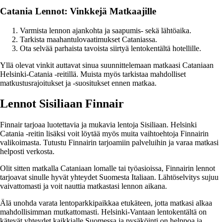
Catania Lennot: Vinkkejä Matkaajille
Varmista lennon ajankohta ja saapumis- sekä lähtöaika.
Tarkista maahantulovaatimukset Cataniassa.
Ota selvää parhaista tavoista siirtyä lentokentältä hotellille.
Yllä olevat vinkit auttavat sinua suunnittelemaan matkaasi Cataniaan
Helsinki-Catania -reitillä. Muista myös tarkistaa mahdolliset
matkustusrajoitukset ja -suositukset ennen matkaa.
Lennot Sisiliaan Finnair
Finnair tarjoaa luotettavia ja mukavia lentoja Sisiliaan. Helsinki
Catania -reitin lisäksi voit löytää myös muita vaihtoehtoja Finnairin
valikoimasta. Tutustu Finnairin tarjoamiin palveluihin ja varaa matkasi
helposti verkosta.
Olit sitten matkalla Cataniaan lomalle tai työasioissa, Finnairin lennot
tarjoavat sinulle hyvät yhteydet Suomesta Italiaan. Lähtöselvitys sujuu
vaivattomasti ja voit nauttia matkastasi lennon aikana.
Älä unohda varata lentoparkkipaikkaa etukäteen, jotta matkasi alkaa
mahdollisimman mutkattomasti. Helsinki-Vantaan lentokentältä on
kätevät yhteydet kaikkialle Suomessa ja pysäköinti on helppoa ja