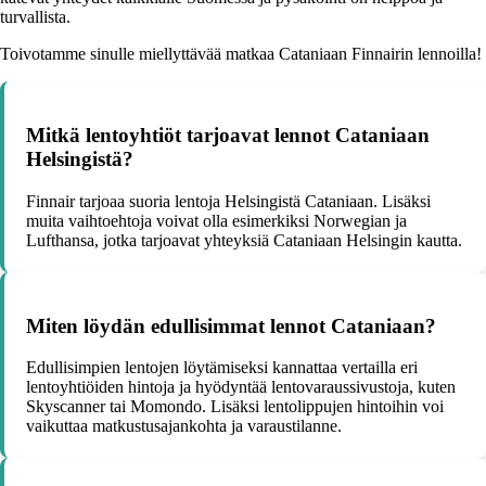
turvallista.
Toivotamme sinulle miellyttävää matkaa Cataniaan Finnairin lennoilla!
Mitkä lentoyhtiöt tarjoavat lennot Cataniaan
Helsingistä?
Finnair tarjoaa suoria lentoja Helsingistä Cataniaan. Lisäksi
muita vaihtoehtoja voivat olla esimerkiksi Norwegian ja
Lufthansa, jotka tarjoavat yhteyksiä Cataniaan Helsingin kautta.
Miten löydän edullisimmat lennot Cataniaan?
Edullisimpien lentojen löytämiseksi kannattaa vertailla eri
lentoyhtiöiden hintoja ja hyödyntää lentovaraussivustoja, kuten
Skyscanner tai Momondo. Lisäksi lentolippujen hintoihin voi
vaikuttaa matkustusajankohta ja varaustilanne.