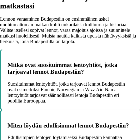
matkastasi
Lennon varaaminen Budapestiin on ensimmäinen askel
unohtumattoman matkan kohti unkarilaista kulttuuria ja historiaa.
Valitse itsellesi sopivat lennot, varaa majoitus ajoissa ja suunnittele
matkasi huolellisesti. Muista nauttia kaikista upeista nähtävyyksistä ja
herkuista, joita Budapestilla on tarjota.
Mitkä ovat suosituimmat lentoyhtiöt, jotka
tarjoavat lennot Budapestiin?
Suosituimmat lentoyhtiöt, jotka tarjoavat lennot Budapestiin
ovat esimerkiksi Finnair, Norwegian ja Wizz Air. Nämä
lentoyhtiöt tarjoavat säännöllisesti lentoja Budapestiin eri
puolilta Eurooppaa.
Miten löydän edullisimmat lennot Budapestiin?
Edullisimpien lentojen löytämiseksi Budapestiin kannattaa