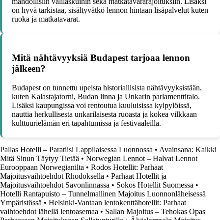
mahdollisiin välilaskuihin sekä matkatavararajoituksiin. Lisäksi
on hyvä tarkistaa, sisältyvätkö lennon hintaan lisäpalvelut kuten
ruoka ja matkatavarat.
Mitä nähtävyyksiä Budapest tarjoaa lennon
jälkeen?
Budapest on tunnettu upeista historiallisista nähtävyyksistään,
kuten Kalastajatorni, Budan linna ja Unkarin parlamenttitalo.
Lisäksi kaupungissa voi rentoutua kuuluisissa kylpylöissä,
nauttia herkullisesta unkarilaisesta ruoasta ja kokea vilkkaan
kulttuurielämän eri tapahtumissa ja festivaaleilla.
Pallas Hotelli – Paratiisi Lappilaisessa Luonnossa
•
Avainsana: Kaikki
Mitä Sinun Täytyy Tietää
•
Norwegian Lennot – Halvat Lennot
Eurooppaan Norwegianilta
•
Rodos Hotellit: Parhaat
Majoitusvaihtoehdot Rhodoksella
•
Parhaat Hotellit ja
Majoitusvaihtoehdot Savonlinnassa
•
Sokos Hotellit Suomessa
•
Hotelli Rantapuisto – Tunnelmallinen Majoitus Luonnonläheisessä
Ympäristössä
•
Helsinki-Vantaan lentokenttähotellit: Parhaat
vaihtoehdot lähellä lentoasemaa
•
Sallan Majoitus – Tehokas Opas