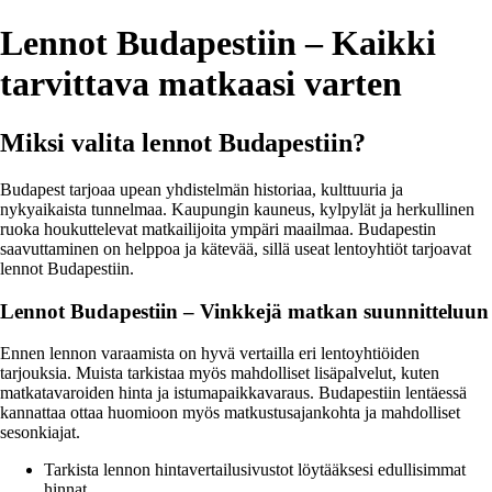
Lennot Budapestiin – Kaikki
tarvittava matkaasi varten
Miksi valita lennot Budapestiin?
Budapest tarjoaa upean yhdistelmän historiaa, kulttuuria ja
nykyaikaista tunnelmaa. Kaupungin kauneus, kylpylät ja herkullinen
ruoka houkuttelevat matkailijoita ympäri maailmaa. Budapestin
saavuttaminen on helppoa ja kätevää, sillä useat lentoyhtiöt tarjoavat
lennot Budapestiin.
Lennot Budapestiin – Vinkkejä matkan suunnitteluun
Ennen lennon varaamista on hyvä vertailla eri lentoyhtiöiden
tarjouksia. Muista tarkistaa myös mahdolliset lisäpalvelut, kuten
matkatavaroiden hinta ja istumapaikkavaraus. Budapestiin lentäessä
kannattaa ottaa huomioon myös matkustusajankohta ja mahdolliset
sesonkiajat.
Tarkista lennon hintavertailusivustot löytääksesi edullisimmat
hinnat