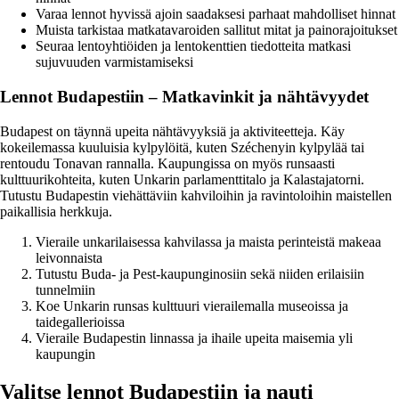
Varaa lennot hyvissä ajoin saadaksesi parhaat mahdolliset hinnat
Muista tarkistaa matkatavaroiden sallitut mitat ja painorajoitukset
Seuraa lentoyhtiöiden ja lentokenttien tiedotteita matkasi
sujuvuuden varmistamiseksi
Lennot Budapestiin – Matkavinkit ja nähtävyydet
Budapest on täynnä upeita nähtävyyksiä ja aktiviteetteja. Käy
kokeilemassa kuuluisia kylpylöitä, kuten Széchenyin kylpylää tai
rentoudu Tonavan rannalla. Kaupungissa on myös runsaasti
kulttuurikohteita, kuten Unkarin parlamenttitalo ja Kalastajatorni.
Tutustu Budapestin viehättäviin kahviloihin ja ravintoloihin maistellen
paikallisia herkkuja.
Vieraile unkarilaisessa kahvilassa ja maista perinteistä makeaa
leivonnaista
Tutustu Buda- ja Pest-kaupunginosiin sekä niiden erilaisiin
tunnelmiin
Koe Unkarin runsas kulttuuri vierailemalla museoissa ja
taidegallerioissa
Vieraile Budapestin linnassa ja ihaile upeita maisemia yli
kaupungin
Valitse lennot Budapestiin ja nauti