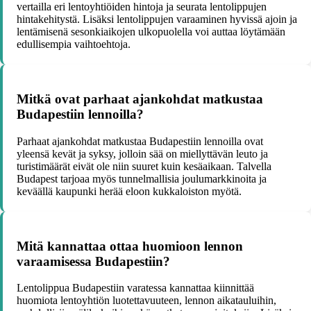
vertailla eri lentoyhtiöiden hintoja ja seurata lentolippujen
hintakehitystä. Lisäksi lentolippujen varaaminen hyvissä ajoin ja
lentämisenä sesonkiaikojen ulkopuolella voi auttaa löytämään
edullisempia vaihtoehtoja.
Mitkä ovat parhaat ajankohdat matkustaa
Budapestiin lennoilla?
Parhaat ajankohdat matkustaa Budapestiin lennoilla ovat
yleensä kevät ja syksy, jolloin sää on miellyttävän leuto ja
turistimäärät eivät ole niin suuret kuin kesäaikaan. Talvella
Budapest tarjoaa myös tunnelmallisia joulumarkkinoita ja
keväällä kaupunki herää eloon kukkaloiston myötä.
Mitä kannattaa ottaa huomioon lennon
varaamisessa Budapestiin?
Lentolippua Budapestiin varatessa kannattaa kiinnittää
huomiota lentoyhtiön luotettavuuteen, lennon aikatauluihin,