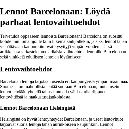
Lennot Barcelonaan: Löydä
parhaat lentovaihtoehdot
Tervetuloa oppaaseen lennoista Barcelonaan! Barcelona on suosittu
kohde niin lomailijoille kuin liikematkailijoillekin, ja siksi lennot tähän
viehättävään kaupunkiin ovat kysyttyjä ympäri vuoden. Tässä
artikkelissa tarkastelemme erilaisia vaihtoehtoja lennoille Barcelonaan
sekä vinkkejä edullisten lentojen löytämiseen.
Lentovaihtoehdot
Barcelonan lentoja tarjotaan useista eri kaupungeista ympäri maailmaa.
Suomesta on mahdollista lentää suoraan Barcelonaan, mutta usein
lennot tehdään yhdellä tai useammalla välilaskulla riippuen
lentoyhtiöstä ja matkustusajankohdasta.
Lennot Barcelonaan Helsingistä
Helsingistä on hyvät lentoyhteydet Barcelonaan, ja useat lentoyhtiöt
tarjoavat suoria lentoja tähän aurinkoiseen kaupunkiin. Lennot