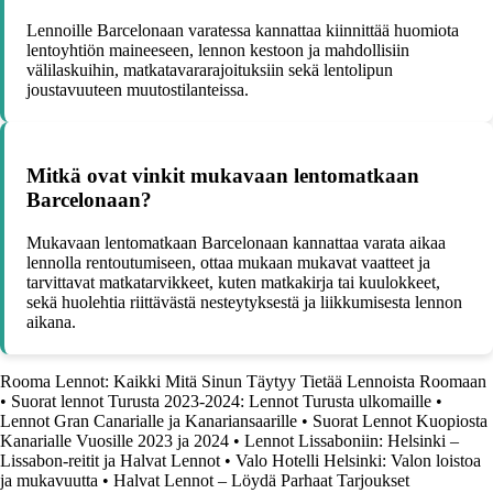
Lennoille Barcelonaan varatessa kannattaa kiinnittää huomiota
lentoyhtiön maineeseen, lennon kestoon ja mahdollisiin
välilaskuihin, matkatavararajoituksiin sekä lentolipun
joustavuuteen muutostilanteissa.
Mitkä ovat vinkit mukavaan lentomatkaan
Barcelonaan?
Mukavaan lentomatkaan Barcelonaan kannattaa varata aikaa
lennolla rentoutumiseen, ottaa mukaan mukavat vaatteet ja
tarvittavat matkatarvikkeet, kuten matkakirja tai kuulokkeet,
sekä huolehtia riittävästä nesteytyksestä ja liikkumisesta lennon
aikana.
Rooma Lennot: Kaikki Mitä Sinun Täytyy Tietää Lennoista Roomaan
•
Suorat lennot Turusta 2023-2024: Lennot Turusta ulkomaille
•
Lennot Gran Canarialle ja Kanariansaarille
•
Suorat Lennot Kuopiosta
Kanarialle Vuosille 2023 ja 2024
•
Lennot Lissaboniin: Helsinki –
Lissabon-reitit ja Halvat Lennot
•
Valo Hotelli Helsinki: Valon loistoa
ja mukavuutta
•
Halvat Lennot – Löydä Parhaat Tarjoukset