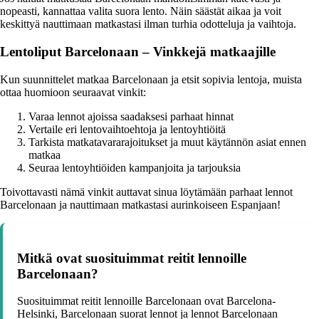
nopeasti, kannattaa valita suora lento. Näin säästät aikaa ja voit
keskittyä nauttimaan matkastasi ilman turhia odotteluja ja vaihtoja.
Lentoliput Barcelonaan – Vinkkejä matkaajille
Kun suunnittelet matkaa Barcelonaan ja etsit sopivia lentoja, muista
ottaa huomioon seuraavat vinkit:
Varaa lennot ajoissa saadaksesi parhaat hinnat
Vertaile eri lentovaihtoehtoja ja lentoyhtiöitä
Tarkista matkatavararajoitukset ja muut käytännön asiat ennen
matkaa
Seuraa lentoyhtiöiden kampanjoita ja tarjouksia
Toivottavasti nämä vinkit auttavat sinua löytämään parhaat lennot
Barcelonaan ja nauttimaan matkastasi aurinkoiseen Espanjaan!
Mitkä ovat suosituimmat reitit lennoille
Barcelonaan?
Suosituimmat reitit lennoille Barcelonaan ovat Barcelona-
Helsinki, Barcelonaan suorat lennot ja lennot Barcelonaan