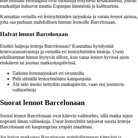
Barcelonaan Helsingistä ovat suosittuja erityisesti kesäkaudella, jolloin
matkailijat haluavat nauttia Espanjan lämmöstä ja kulttuurista.
Kannattaa vertailla eri lentoyhtiöiden tarjouksia ja varata lennot ajoissa,
jotta saa parhaan mahdollisen hinnan lennoille Barcelonaan.
Halvat lennot Barcelonaan
Etsitkö halpoja lentoja Barcelonaan? Kannattaa hyödyntää
lentovaraussivustoja ja vertailla eri lentoyhtiöiden hintoja. Usein
edullisimmat hinnat löytyvät silloin, kun varaa lennot hyvissä ajoin
etukäteen tai joustaa matkustuspäivissä.
Tarkista lentotarjoukset eri sivustoilta
Pidä silmällä lentoyhtiöiden kampanjoita
Älä sido itseäsi tiettyihin matkapäiviin, vaan etsi joustavia
vaihtoehtoja
Suorat lennot Barcelonaan
Suorat lennot Barcelonaan ovat kätevin vaihtoehto, sillä matka sujuu
nopeasti ilman välilaskuja. Useat lentoyhtiöt tarjoavat suoria lentoja
Barcelonaan eri kaupungeista ympäri maailmaa.
Jos haluat matkustaa Barcelonaan mahdollisimman kätevästi ja