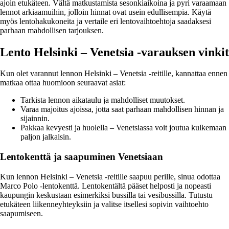
ajoin etukäteen. Vältä matkustamista sesonkiaikoina ja pyri varaamaan
lennot arkiaamuihin, jolloin hinnat ovat usein edullisempia. Käytä
myös lentohakukoneita ja vertaile eri lentovaihtoehtoja saadaksesi
parhaan mahdollisen tarjouksen.
Lento Helsinki – Venetsia -varauksen vinkit
Kun olet varannut lennon Helsinki – Venetsia -reitille, kannattaa ennen
matkaa ottaa huomioon seuraavat asiat:
Tarkista lennon aikataulu ja mahdolliset muutokset.
Varaa majoitus ajoissa, jotta saat parhaan mahdollisen hinnan ja
sijainnin.
Pakkaa kevyesti ja huolella – Venetsiassa voit joutua kulkemaan
paljon jalkaisin.
Lentokenttä ja saapuminen Venetsiaan
Kun lennon Helsinki – Venetsia -reitille saapuu perille, sinua odottaa
Marco Polo -lentokenttä. Lentokentältä pääset helposti ja nopeasti
kaupungin keskustaan esimerkiksi bussilla tai vesibussilla. Tutustu
etukäteen liikenneyhteyksiin ja valitse itsellesi sopivin vaihtoehto
saapumiseen.