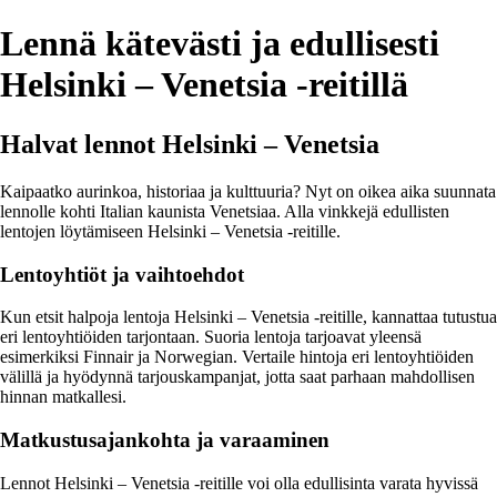
Lennä kätevästi ja edullisesti
Helsinki – Venetsia -reitillä
Halvat lennot Helsinki – Venetsia
Kaipaatko aurinkoa, historiaa ja kulttuuria? Nyt on oikea aika suunnata
lennolle kohti Italian kaunista Venetsiaa. Alla vinkkejä edullisten
lentojen löytämiseen Helsinki – Venetsia -reitille.
Lentoyhtiöt ja vaihtoehdot
Kun etsit halpoja lentoja Helsinki – Venetsia -reitille, kannattaa tutustua
eri lentoyhtiöiden tarjontaan. Suoria lentoja tarjoavat yleensä
esimerkiksi Finnair ja Norwegian. Vertaile hintoja eri lentoyhtiöiden
välillä ja hyödynnä tarjouskampanjat, jotta saat parhaan mahdollisen
hinnan matkallesi.
Matkustusajankohta ja varaaminen
Lennot Helsinki – Venetsia -reitille voi olla edullisinta varata hyvissä