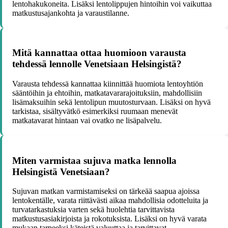
lentohakukoneita. Lisäksi lentolippujen hintoihin voi vaikuttaa
matkustusajankohta ja varaustilanne.
Mitä kannattaa ottaa huomioon varausta
tehdessä lennolle Venetsiaan Helsingistä?
Varausta tehdessä kannattaa kiinnittää huomiota lentoyhtiön
sääntöihin ja ehtoihin, matkatavararajoituksiin, mahdollisiin
lisämaksuihin sekä lentolipun muutosturvaan. Lisäksi on hyvä
tarkistaa, sisältyvätkö esimerkiksi ruumaan menevät
matkatavarat hintaan vai ovatko ne lisäpalvelu.
Miten varmistaa sujuva matka lennolla
Helsingistä Venetsiaan?
Sujuvan matkan varmistamiseksi on tärkeää saapua ajoissa
lentokentälle, varata riittävästi aikaa mahdollisia odotteluita ja
turvatarkastuksia varten sekä huolehtia tarvittavista
matkustusasiakirjoista ja rokotuksista. Lisäksi on hyvä varata
mukaan tarpeeksi käteistä valuuttaa ja tarvittavat