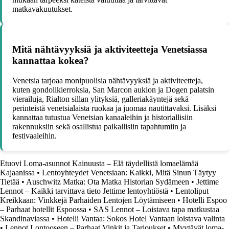
matkavakuutukset.
Mitä nähtävyyksiä ja aktiviteetteja Venetsiassa
kannattaa kokea?
Venetsia tarjoaa monipuolisia nähtävyyksiä ja aktiviteetteja,
kuten gondolikierroksia, San Marcon aukion ja Dogen palatsin
vierailuja, Rialton sillan ylityksiä, galleriakäyntejä sekä
perinteistä venetsialaista ruokaa ja juomaa nautittavaksi. Lisäksi
kannattaa tutustua Venetsian kanaaleihin ja historiallisiin
rakennuksiin sekä osallistua paikallisiin tapahtumiin ja
festivaaleihin.
Etuovi Loma-asunnot Kainuusta – Elä täydellistä lomaelämää
Kajaanissa
•
Lentoyhteydet Venetsiaan: Kaikki, Mitä Sinun Täytyy
Tietää
•
Auschwitz Matka: Ota Matka Historian Sydämeen
•
Jettime
Lennot – Kaikki tarvittava tieto Jettime lentoyhtiöstä
•
Lentoliput
Kreikkaan: Vinkkejä Parhaiden Lentojen Löytämiseen
•
Hotelli Espoo
– Parhaat hotellit Espoossa
•
SAS Lennot – Loistava tapa matkustaa
Skandinaviassa
•
Hotelli Vantaa: Sokos Hotel Vantaan loistava valinta
•
Lennot Lontooseen – Parhaat Vinkit ja Tarjoukset
•
Myytävät loma-