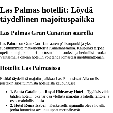
Las Palmas hotellit: Löydä
täydellinen majoituspaikka
Las Palmas Gran Canarian saarella
Las Palmas on Gran Canarian saaren pääkaupunki ja yksi
suosituimmista matkakohteista Kanariansaarilla. Kaupunki tarjoaa
upeita rantoja, kulttuuria, ostosmahdollisuuksia ja herkullista ruokaa.
Valitsemalla oikean hotellin voit tehdä lomastasi unohtumattoman.
Hotellit Las Palmasissa
Etsitkö täydellistä majoituspaikkaa Las Palmasissa? Alla on lista
joistakin suosituimmista hotelleista kaupungissa:
1. Santa Catalina, a Royal Hideaway Hotel
– Tyylikäs viiden
tähden hotelli, joka tarjoaa ylellistä majoitusta lähellä rantoja ja
ostosmahdollisuuksia.
2. Hotel Reina Isabel
– Keskeisellä sijainnilla oleva hotelli,
jonka huoneista avautuu upeat merinäkymät.