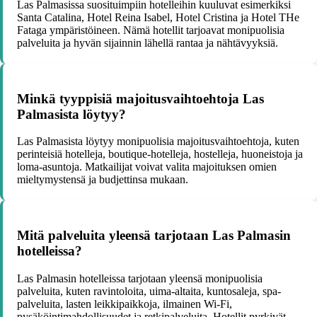
Las Palmasissa suosituimpiin hotelleihin kuuluvat esimerkiksi
Santa Catalina, Hotel Reina Isabel, Hotel Cristina ja Hotel THe
Fataga ympäristöineen. Nämä hotellit tarjoavat monipuolisia
palveluita ja hyvän sijainnin lähellä rantaa ja nähtävyyksiä.
Minkä tyyppisiä majoitusvaihtoehtoja Las
Palmasista löytyy?
Las Palmasista löytyy monipuolisia majoitusvaihtoehtoja, kuten
perinteisiä hotelleja, boutique-hotelleja, hostelleja, huoneistoja ja
loma-asuntoja. Matkailijat voivat valita majoituksen omien
mieltymystensä ja budjettinsa mukaan.
Mitä palveluita yleensä tarjotaan Las Palmasin
hotelleissa?
Las Palmasin hotelleissa tarjotaan yleensä monipuolisia
palveluita, kuten ravintoloita, uima-altaita, kuntosaleja, spa-
palveluita, lasten leikkipaikkoja, ilmainen Wi-Fi,
pysäköintimahdollisuudet ja retkipalveluita. Hotellit pyrkivät