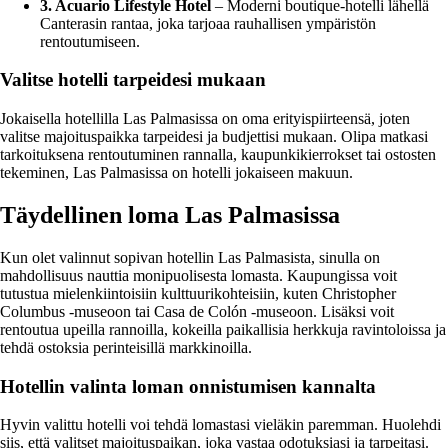
3. Acuario Lifestyle Hotel
– Moderni boutique-hotelli lähellä
Canterasin rantaa, joka tarjoaa rauhallisen ympäristön
rentoutumiseen.
Valitse hotelli tarpeidesi mukaan
Jokaisella hotellilla Las Palmasissa on oma erityispiirteensä, joten
valitse majoituspaikka tarpeidesi ja budjettisi mukaan. Olipa matkasi
tarkoituksena rentoutuminen rannalla, kaupunkikierrokset tai ostosten
tekeminen, Las Palmasissa on hotelli jokaiseen makuun.
Täydellinen loma Las Palmasissa
Kun olet valinnut sopivan hotellin Las Palmasista, sinulla on
mahdollisuus nauttia monipuolisesta lomasta. Kaupungissa voit
tutustua mielenkiintoisiin kulttuurikohteisiin, kuten Christopher
Columbus -museoon tai Casa de Colón -museoon. Lisäksi voit
rentoutua upeilla rannoilla, kokeilla paikallisia herkkuja ravintoloissa ja
tehdä ostoksia perinteisillä markkinoilla.
Hotellin valinta loman onnistumisen kannalta
Hyvin valittu hotelli voi tehdä lomastasi vieläkin paremman. Huolehdi
siis, että valitset majoituspaikan, joka vastaa odotuksiasi ja tarpeitasi.