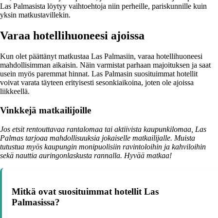
Las Palmasista löytyy vaihtoehtoja niin perheille, pariskunnille kuin
yksin matkustavillekin.
Varaa hotellihuoneesi ajoissa
Kun olet päättänyt matkustaa Las Palmasiin, varaa hotellihuoneesi
mahdollisimman aikaisin. Näin varmistat parhaan majoituksen ja saat
usein myös paremmat hinnat. Las Palmasin suosituimmat hotellit
voivat varata täyteen erityisesti sesonkiaikoina, joten ole ajoissa
liikkeellä.
Vinkkejä matkailijoille
Jos etsit rentouttavaa rantalomaa tai aktiivista kaupunkilomaa, Las
Palmas tarjoaa mahdollisuuksia jokaiselle matkailijalle. Muista
tutustua myös kaupungin monipuolisiin ravintoloihin ja kahviloihin
sekä nauttia auringonlaskusta rannalla. Hyvää matkaa!
Mitkä ovat suosituimmat hotellit Las
Palmasissa?