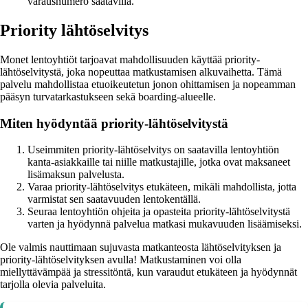
varausnumero saatavilla.
Priority lähtöselvitys
Monet lentoyhtiöt tarjoavat mahdollisuuden käyttää priority-
lähtöselvitystä, joka nopeuttaa matkustamisen alkuvaihetta. Tämä
palvelu mahdollistaa etuoikeutetun jonon ohittamisen ja nopeamman
pääsyn turvatarkastukseen sekä boarding-alueelle.
Miten hyödyntää priority-lähtöselvitystä
Useimmiten priority-lähtöselvitys on saatavilla lentoyhtiön
kanta-asiakkaille tai niille matkustajille, jotka ovat maksaneet
lisämaksun palvelusta.
Varaa priority-lähtöselvitys etukäteen, mikäli mahdollista, jotta
varmistat sen saatavuuden lentokentällä.
Seuraa lentoyhtiön ohjeita ja opasteita priority-lähtöselvitystä
varten ja hyödynnä palvelua matkasi mukavuuden lisäämiseksi.
Ole valmis nauttimaan sujuvasta matkanteosta lähtöselvityksen ja
priority-lähtöselvityksen avulla! Matkustaminen voi olla
miellyttävämpää ja stressitöntä, kun varaudut etukäteen ja hyödynnät
tarjolla olevia palveluita.