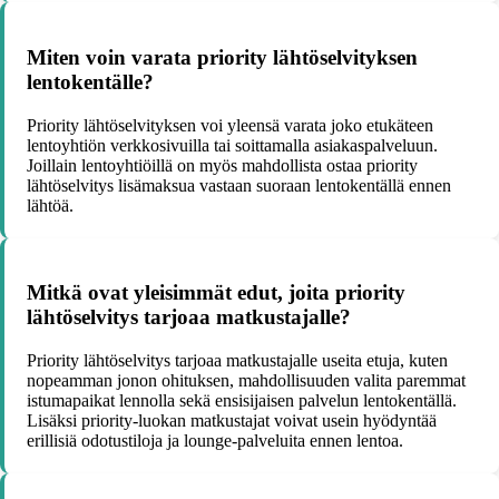
Miten voin varata priority lähtöselvityksen
lentokentälle?
Priority lähtöselvityksen voi yleensä varata joko etukäteen
lentoyhtiön verkkosivuilla tai soittamalla asiakaspalveluun.
Joillain lentoyhtiöillä on myös mahdollista ostaa priority
lähtöselvitys lisämaksua vastaan suoraan lentokentällä ennen
lähtöä.
Mitkä ovat yleisimmät edut, joita priority
lähtöselvitys tarjoaa matkustajalle?
Priority lähtöselvitys tarjoaa matkustajalle useita etuja, kuten
nopeamman jonon ohituksen, mahdollisuuden valita paremmat
istumapaikat lennolla sekä ensisijaisen palvelun lentokentällä.
Lisäksi priority-luokan matkustajat voivat usein hyödyntää
erillisiä odotustiloja ja lounge-palveluita ennen lentoa.