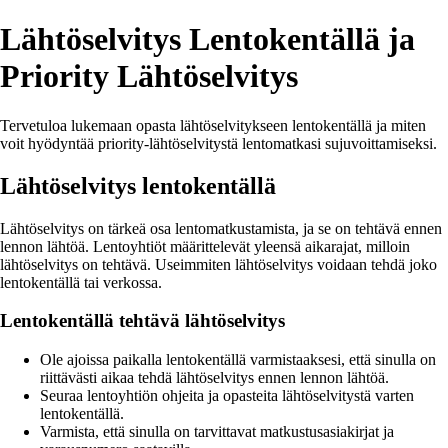
Lähtöselvitys Lentokentällä ja
Priority Lähtöselvitys
Tervetuloa lukemaan opasta lähtöselvitykseen lentokentällä ja miten
voit hyödyntää priority-lähtöselvitystä lentomatkasi sujuvoittamiseksi.
Lähtöselvitys lentokentällä
Lähtöselvitys on tärkeä osa lentomatkustamista, ja se on tehtävä ennen
lennon lähtöä. Lentoyhtiöt määrittelevät yleensä aikarajat, milloin
lähtöselvitys on tehtävä. Useimmiten lähtöselvitys voidaan tehdä joko
lentokentällä tai verkossa.
Lentokentällä tehtävä lähtöselvitys
Ole ajoissa paikalla lentokentällä varmistaaksesi, että sinulla on
riittävästi aikaa tehdä lähtöselvitys ennen lennon lähtöä.
Seuraa lentoyhtiön ohjeita ja opasteita lähtöselvitystä varten
lentokentällä.
Varmista, että sinulla on tarvittavat matkustusasiakirjat ja