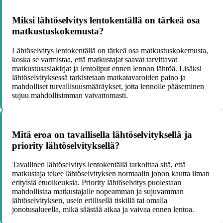
Miksi lähtöselvitys lentokentällä on tärkeä osa
matkustuskokemusta?
Lähtöselvitys lentokentällä on tärkeä osa matkustuskokemusta,
koska se varmistaa, että matkustajat saavat tarvittavat
matkustusasiakirjat ja lentoliput ennen lennon lähtöä. Lisäksi
lähtöselvityksessä tarkistetaan matkatavaroiden paino ja
mahdolliset turvallisuusmääräykset, jotta lennolle pääseminen
sujuu mahdollisimman vaivattomasti.
Mitä eroa on tavallisella lähtöselvityksellä ja
priority lähtöselvityksellä?
Tavallinen lähtöselvitys lentokentällä tarkoittaa sitä, että
matkustaja tekee lähtöselvityksen normaalin jonon kautta ilman
erityisiä etuoikeuksia. Priority lähtöselvitys puolestaan
mahdollistaa matkustajalle nopeamman ja sujuvamman
lähtöselvityksen, usein erillisellä tiskillä tai omalla
jonotusalueella, mikä säästää aikaa ja vaivaa ennen lentoa.