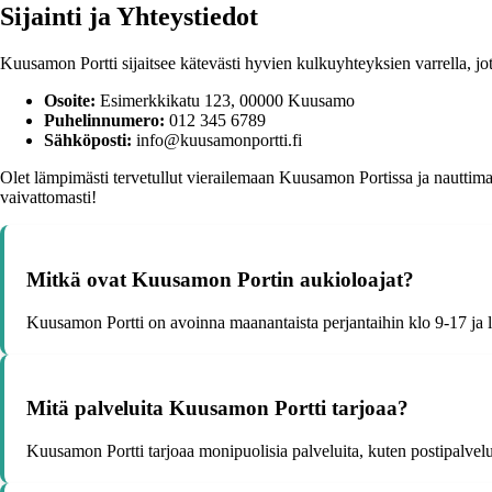
Sijainti ja Yhteystiedot
Kuusamon Portti sijaitsee kätevästi hyvien kulkuyhteyksien varrella, jot
Osoite:
Esimerkkikatu 123, 00000 Kuusamo
Puhelinnumero:
012 345 6789
Sähköposti:
info@kuusamonportti.fi
Olet lämpimästi tervetullut vierailemaan Kuusamon Portissa ja nauttim
vaivattomasti!
Mitkä ovat Kuusamon Portin aukioloajat?
Kuusamon Portti on avoinna maanantaista perjantaihin klo 9-17 ja l
Mitä palveluita Kuusamon Portti tarjoaa?
Kuusamon Portti tarjoaa monipuolisia palveluita, kuten postipalvelut,