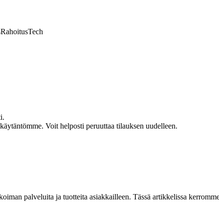
s
Rahoitus
Tech
i.
akäytäntömme. Voit helposti peruuttaa tilauksen uudelleen.
oiman palveluita ja tuotteita asiakkailleen. Tässä artikkelissa kerrom