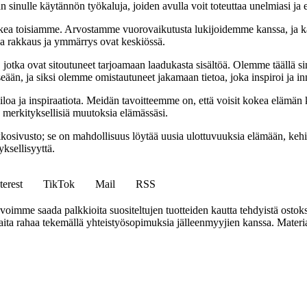
 sinulle käytännön työkaluja, joiden avulla voit toteuttaa unelmiasi ja e
ea toisiamme. Arvostamme vuorovaikutusta lukijoidemme kanssa, ja ka
sa rakkaus ja ymmärrys ovat keskiössä.
a, jotka ovat sitoutuneet tarjoamaan laadukasta sisältöä. Olemme täällä s
eään, ja siksi olemme omistautuneet jakamaan tietoa, joka inspiroi ja in
iloa ja inspiraatiota. Meidän tavoitteemme on, että voisit kokea elämä
ta merkityksellisiä muutoksia elämässäsi.
sto; se on mahdollisuus löytää uusia ulottuvuuksia elämään, kehittää
ksellisyyttä.
terest
TikTok
Mail
RSS
mme saada palkkioita suositeltujen tuotteiden kautta tehdyistä ostoks
a rahaa tekemällä yhteistyösopimuksia jälleenmyyjien kanssa. Materiaal