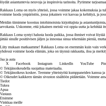
löydät asiantuntevia neuvoja ja inspiroivia tarinoita. Pyrimme tarjoamaan
Rakkaus Loma on myös yhteisö, jossa voimme jakaa kokemuksia ja tuk
voimme luoda ympäristön, jossa jokainen voi kasvaa ja kehittyä, ja jos
Meidän tiimimme koostuu intohimoisista kirjoittajista ja asiantuntijoist
arvokasta. Uskomme, että jokainen meistä voi oppia uutta ja kehittää its
Rakkaus Loma syntyi halusta luoda paikka, jossa ihmiset voivat löytää 
jättää sinulle positiivisen jäljen ja innostaa sinua tekemään pieniä, mut
Liity mukaan matkaamme! Rakkaus Loma on enemmän kuin vain verkkosivu
yhdessä voimme luoda elämän, joka on täynnä rakkautta, iloa ja merkity
Jaa ja auta
X
Facebook
Instagram
LinkedIn
YouTube
Pin
© Tekijänoikeudella suojattua materiaalia.
© Tekijänoikeus koskee. Teemme yhteistyötä kumppaneiden kanssa ja voi
© Oikeudet kaikkeen tämän sivuston sisältöön pidätetään. Voimme ansait
Tiedot
Tukea
Apua
Vastaus
Etsimme
Vinkkaa meille