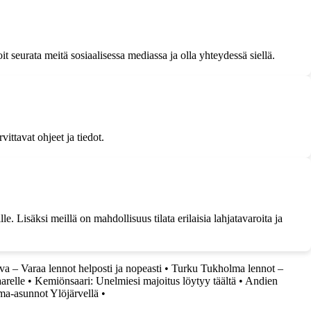
 seurata meitä sosiaalisessa mediassa ja olla yhteydessä siellä.
ittavat ohjeet ja tiedot.
le. Lisäksi meillä on mahdollisuus tilata erilaisia lahjatavaroita ja
a – Varaa lennot helposti ja nopeasti
•
Turku Tukholma lennot –
arelle
•
Kemiönsaari: Unelmiesi majoitus löytyy täältä
•
Andien
ma-asunnot Ylöjärvellä
•