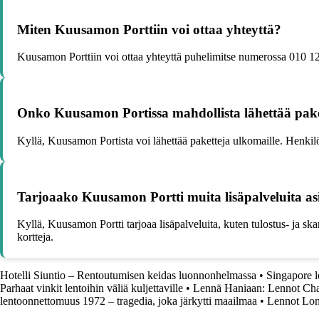
Miten Kuusamon Porttiin voi ottaa yhteyttä?
Kuusamon Porttiin voi ottaa yhteyttä puhelimitse numerossa 010 123 
Onko Kuusamon Portissa mahdollista lähettää pake
Kyllä, Kuusamon Portista voi lähettää paketteja ulkomaille. Henkilök
Tarjoaako Kuusamon Portti muita lisäpalveluita as
Kyllä, Kuusamon Portti tarjoaa lisäpalveluita, kuten tulostus- ja skann
kortteja.
Hotelli Siuntio – Rentoutumisen keidas luonnonhelmassa
•
Singapore l
Parhaat vinkit lentoihin väliä kuljettaville
•
Lennä Haniaan: Lennot Chan
lentoonnettomuus 1972 – tragedia, joka järkytti maailmaa
•
Lennot Lont