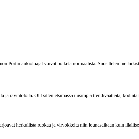
mon Portin aukioloajat voivat poiketa normaalista. Suosittelemme tarki
a ja ravintoloita. Olit sitten etsimässä uusimpia trendivaatteita, kodint
 tarjoavat herkullista ruokaa ja virvokkeita niin lounasaikaan kuin illal