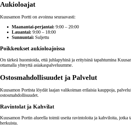
Aukioloajat
Kuusamon Portti on avoinna seuraavasti:
Maanantai-perjantai:
9:00 – 20:00
Lauantai:
9:00 – 18:00
Sunnuntai:
Suljettu
Poikkeukset aukioloajoissa
On tärkeä huomioida, että juhlapyhinä ja erityisinä tapahtumina Kuusa
ottamalla yhteyttä asiakaspalveluumme.
Ostosmahdollisuudet ja Palvelut
Kuusamon Portista löydät laajan valikoiman erilaisia kauppoja, palveluit
ostosmahdollisuudet.
Ravintolat ja Kahvilat
Kuusamon Portin alueella toimii useita ravintoloita ja kahviloita, jotka
herkuista.