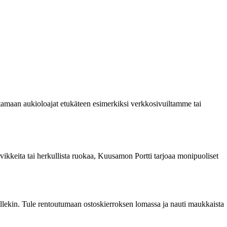
stamaan aukioloajat etukäteen esimerkiksi verkkosivuiltamme tai
arvikkeita tai herkullista ruokaa, Kuusamon Portti tarjoaa monipuoliset
lisellekin. Tule rentoutumaan ostoskierroksen lomassa ja nauti maukkaista