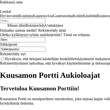
RakkausLoma
Luokat
Hyvinvointi
Koulutus
Kauneus
Asu
Gastronomia
Kotiin
Käsitöitä
Busines
Minun tilini
Rekisteröidy
Uutiskirjeet
Haluatko uutisia meiltä? Rekisteröidy tästä
Oletko kyllästynyt tylsiin uutiskirjeisiin? Tämä on erilaista.
Sähköposti
Rekisteröidy nyt
Hyväksyn, että tietojani käsitellään henkilötietokäytännön mukaisest
Rekisteröityminen tarkoittaa, että hyväksyt käyttöehtomme ja tietosuoj
Kuusamon Portti Aukioloajat
Tervetuloa Kuusamon Porttiin!
Kuusamon Portti on monipuolinen ostoskeskus, joka tarjoaa laajan valik
hyödyllisistä tiedoista.