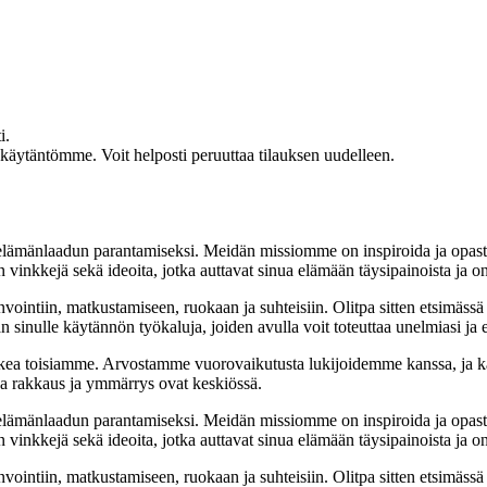
i.
akäytäntömme. Voit helposti peruuttaa tilauksen uudelleen.
t elämänlaadun parantamiseksi. Meidän missiomme on inspiroida ja opas
 vinkkejä sekä ideoita, jotka auttavat sinua elämään täysipainoista ja on
nvointiin, matkustamiseen, ruokaan ja suhteisiin. Olitpa sitten etsimässä
 sinulle käytännön työkaluja, joiden avulla voit toteuttaa unelmiasi ja e
ea toisiamme. Arvostamme vuorovaikutusta lukijoidemme kanssa, ja ka
sa rakkaus ja ymmärrys ovat keskiössä.
t elämänlaadun parantamiseksi. Meidän missiomme on inspiroida ja opas
 vinkkejä sekä ideoita, jotka auttavat sinua elämään täysipainoista ja on
nvointiin, matkustamiseen, ruokaan ja suhteisiin. Olitpa sitten etsimässä