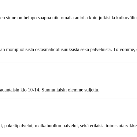
en sinne on helppo saapua niin omalla autolla kuin julkisilla kulkuvälin
aan monipuolisista ostosmahdollisuuksista sekä palveluista. Toivomme, 
auantaisin klo 10-14. Sunnuntaisin olemme suljettu.
 pakettipalvelut, matkahuollon palvelut, sekä erilaisia toimistotarvikkeit