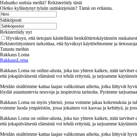
Haluatko uutisia meiltä? Rekisteröidy tästä
Oletko kyllästynyt tylsiin uutiskirjeisiin? Tämä on erilaista.
Sähköposti
Rekisteröidy nyt
Hyväksyn, että tietojani käsitellään henkilötietokäytännön mukaisest
Rekisteröityminen tarkoittaa, että hyväksyt käyttöehtomme ja tietosuoj
Tutustu meihin
Rakkaus Loma
RakkausLoma
Rakkaus Loma on online-alusta, joka tuo yhteen kaiken, mitä tarvitse
että jokapäiväisestä elämästä voi tehdä erityistä, ja tarjoamme käytännön
Meidän sisältömme kattaa laajan valikoiman aiheita, jotka liittyvät hyvi
löydät asiantuntevia neuvoja ja inspiroivia tarinoita. Pyrimme tarjoamaan
Rakkaus Loma on myös yhteisö, jossa voimme jakaa kokemuksia ja tuk
voimme luoda ympäristön, jossa jokainen voi kasvaa ja kehittyä, ja jos
Rakkaus Loma on online-alusta, joka tuo yhteen kaiken, mitä tarvitse
että jokapäiväisestä elämästä voi tehdä erityistä, ja tarjoamme käytännön
Meidän sisältömme kattaa laajan valikoiman aiheita, jotka liittyvät hyvi