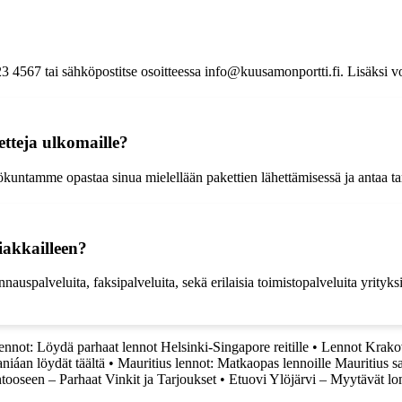
4567 tai sähköpostitse osoitteessa info@kuusamonportti.fi. Lisäksi voit
tteja ulkomaille?
untamme opastaa sinua mielellään pakettien lähettämisessä ja antaa tarv
iakkailleen?
auspalveluita, faksipalveluita, sekä erilaisia toimistopalveluita yrityksil
ennot: Löydä parhaat lennot Helsinki-Singapore reitille
•
Lennot Krakov
iáan löydät täältä
•
Mauritius lennot: Matkaopas lennoille Mauritius sa
ooseen – Parhaat Vinkit ja Tarjoukset
•
Etuovi Ylöjärvi – Myytävät lo