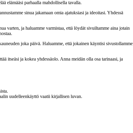
lää elämääsi parhaalla mahdollisella tavalla.
nnustamme sinua jakamaan omia ajatuksiasi ja ideoitasi. Yhdessä
inua varten, ja haluamme varmistaa, että löydät sivuiltamme aina jotain
nostaa.
n kauneuden joka päivä. Haluamme, että jokainen käyntisi sivustollamme
 itseäsi ja kokea yhdessäolo. Anna meidän olla osa tarinaasi, ja
ista.
in uudelleenkäyttö vaatii kirjallisen luvan.