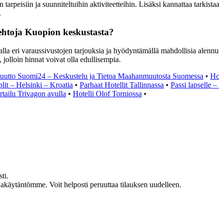
n tarpeisiin ja suunniteltuihin aktiviteetteihin. Lisäksi kannattaa tarkist
.
toehtoja Kuopion keskustasta?
alla eri varaussivustojen tarjouksia ja hyödyntämällä mahdollisia alenn
jolloin hinnat voivat olla edullisempia.
utto Suomi24 – Keskustelu ja Tietoa Maahanmuutosta Suomessa
•
Ho
lit – Helsinki – Kroatia
•
Parhaat Hotellit Tallinnassa
•
Passi lapselle 
rtailu Trivagon avulla
•
Hotelli Olof Torniossa
•
ti.
jakäytäntömme. Voit helposti peruuttaa tilauksen uudelleen.