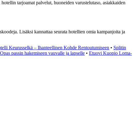
aa hotellin tarjoamat palvelut, huoneiden varustelutaso, asiakkaiden
uskoodeja. Lisäksi kannattaa seurata hotellien omia kampanjoita ja
telli Keurusselkä – Ihanteellinen Kohde Rentoutumiseen
•
Splitin
– Opas passin hakemiseen vauvalle ja lapselle
•
Etuovi Kuopio Loma-