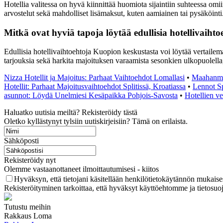
Hotellia valitessa on hyvä kiinnittää huomiota sijaintiin suhteessa omii
arvostelut sekä mahdolliset lisämaksut, kuten aamiainen tai pysäköinti
Mitkä ovat hyviä tapoja löytää edullisia hotellivaih
Edullisia hotellivaihtoehtoja Kuopion keskustasta voi löytää vertailem
tarjouksia sekä harkita majoituksen varaamista sesonkien ulkopuolella, 
Nizza Hotellit ja Majoitus: Parhaat Vaihtoehdot Lomallasi
•
Maahanmu
Hotellit: Parhaat Majoitusvaihtoehdot Splitissä, Kroatiassa
•
Lennot Sp
asunnot: Löydä Unelmiesi Kesäpaikka Pohjois-Savosta
•
Hotellien ve
Haluatko uutisia meiltä? Rekisteröidy tästä
Oletko kyllästynyt tylsiin uutiskirjeisiin? Tämä on erilaista.
Sähköposti
Rekisteröidy nyt
Olemme vastaanottaneet ilmoittautumisesi - kiitos
Hyväksyn, että tietojani käsitellään henkilötietokäytännön mukaises
Rekisteröityminen tarkoittaa, että hyväksyt käyttöehtomme ja tietosuo
Tutustu meihin
Rakkaus Loma