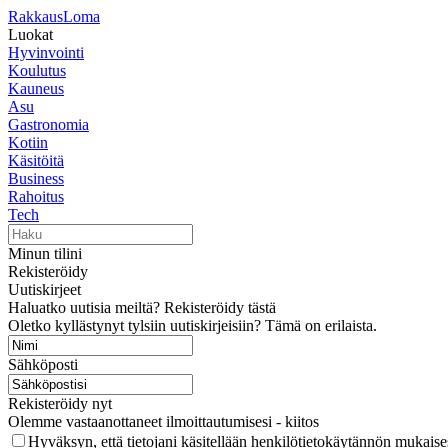
RakkausLoma
Luokat
Hyvinvointi
Koulutus
Kauneus
Asu
Gastronomia
Kotiin
Käsitöitä
Business
Rahoitus
Tech
Minun tilini
Rekisteröidy
Uutiskirjeet
Haluatko uutisia meiltä? Rekisteröidy tästä
Oletko kyllästynyt tylsiin uutiskirjeisiin? Tämä on erilaista.
Sähköposti
Rekisteröidy nyt
Olemme vastaanottaneet ilmoittautumisesi - kiitos
Hyväksyn, että tietojani käsitellään henkilötietokäytännön mukaises