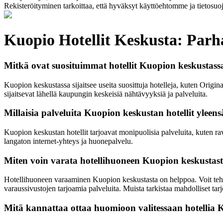
Rekisteröityminen tarkoittaa, että hyväksyt käyttöehtomme ja tietosuo
Kuopio Hotellit Keskusta: Par
Mitkä ovat suosituimmat hotellit Kuopion keskustass
Kuopion keskustassa sijaitsee useita suosittuja hotelleja, kuten Orig
sijaitsevat lähellä kaupungin keskeisiä nähtävyyksiä ja palveluita.
Millaisia palveluita Kuopion keskustan hotellit yleens
Kuopion keskustan hotellit tarjoavat monipuolisia palveluita, kuten ra
langaton internet-yhteys ja huonepalvelu.
Miten voin varata hotellihuoneen Kuopion keskustas
Hotellihuoneen varaaminen Kuopion keskustasta on helppoa. Voit tehdä 
varaussivustojen tarjoamia palveluita. Muista tarkistaa mahdolliset tar
Mitä kannattaa ottaa huomioon valitessaan hotellia 