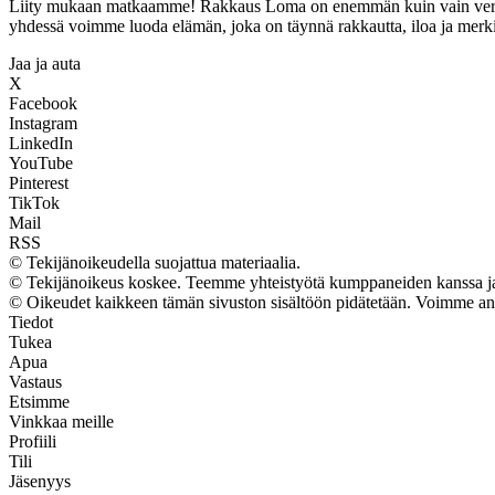
Liity mukaan matkaamme! Rakkaus Loma on enemmän kuin vain verkkosiv
yhdessä voimme luoda elämän, joka on täynnä rakkautta, iloa ja merkit
Jaa ja auta
X
Facebook
Instagram
LinkedIn
YouTube
Pinterest
TikTok
Mail
RSS
© Tekijänoikeudella suojattua materiaalia.
© Tekijänoikeus koskee. Teemme yhteistyötä kumppaneiden kanssa ja vo
© Oikeudet kaikkeen tämän sivuston sisältöön pidätetään. Voimme ansai
Tiedot
Tukea
Apua
Vastaus
Etsimme
Vinkkaa meille
Profiili
Tili
Jäsenyys