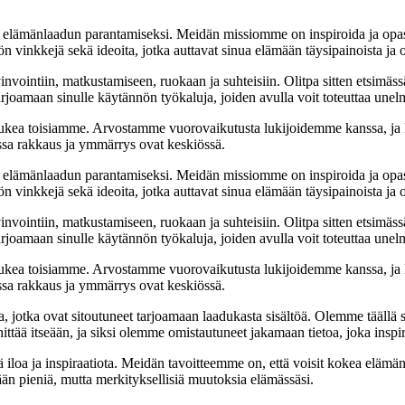
et elämänlaadun parantamiseksi. Meidän missiomme on inspiroida ja opa
ön vinkkejä sekä ideoita, jotka auttavat sinua elämään täysipainoista ja 
invointiin, matkustamiseen, ruokaan ja suhteisiin. Olitpa sitten etsimäs
arjoamaan sinulle käytännön työkaluja, joiden avulla voit toteuttaa unelm
kea toisiamme. Arvostamme vuorovaikutusta lukijoidemme kanssa, ja k
ossa rakkaus ja ymmärrys ovat keskiössä.
et elämänlaadun parantamiseksi. Meidän missiomme on inspiroida ja opa
ön vinkkejä sekä ideoita, jotka auttavat sinua elämään täysipainoista ja 
invointiin, matkustamiseen, ruokaan ja suhteisiin. Olitpa sitten etsimäs
arjoamaan sinulle käytännön työkaluja, joiden avulla voit toteuttaa unelm
kea toisiamme. Arvostamme vuorovaikutusta lukijoidemme kanssa, ja k
ossa rakkaus ja ymmärrys ovat keskiössä.
ta, jotka ovat sitoutuneet tarjoamaan laadukasta sisältöä. Olemme täällä
ttää itseään, ja siksi olemme omistautuneet jakamaan tietoa, joka inspir
 iloa ja inspiraatiota. Meidän tavoitteemme on, että voisit kokea eläm
mään pieniä, mutta merkityksellisiä muutoksia elämässäsi.