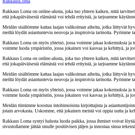
RakkausLoma
Rakkaus Loma on online-alusta, joka tuo yhteen kaiken, mitä tarvits
että jokapäiväisestä elämästä voi tehdä erityistä, ja tarjoamme käytänn
Meidän sisältömme kattaa laajan valikoiman aiheita, jotka liittyvät hyv
meiltä löydät asiantuntevia neuvoja ja inspiroivia tarinoita. Pyrimme t
Rakkaus Loma on myös yhteisö, jossa voimme jakaa kokemuksia ja tu
voimme luoda ympäristön, jossa jokainen voi kasvaa ja kehittyä, ja j
Rakkaus Loma on online-alusta, joka tuo yhteen kaiken, mitä tarvits
että jokapäiväisestä elämästä voi tehdä erityistä, ja tarjoamme käytänn
Meidän sisältömme kattaa laajan valikoiman aiheita, jotka liittyvät hyv
meiltä löydät asiantuntevia neuvoja ja inspiroivia tarinoita. Pyrimme t
Rakkaus Loma on myös yhteisö, jossa voimme jakaa kokemuksia ja tu
voimme luoda ympäristön, jossa jokainen voi kasvaa ja kehittyä, ja j
Meidän tiimimme koostuu intohimoisista kirjoittajista ja asiantuntijois
jotain arvokasta. Uskomme, että jokainen meistä voi oppia uutta ja kehi
Rakkaus Loma syntyi halusta luoda paikka, jossa ihmiset voivat löytää
sivustollamme jättää sinulle positiivisen jäljen ja innostaa sinua teke