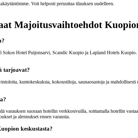
jakäytäntömme. Voit helposti peruuttaa tilauksen uudelleen.
haat Majoitusvaihtoehdot Kuopio
a?
inal Sokos Hotel Puijonsarvi, Scandic Kuopio ja Lapland Hotels Kuopio. 
ä tarjoavat?
vintoloita, kuntokeskuksia, kokoustiloja, saunaosastoja ja mahdollisesti
ta?
varauksen suoraan hotellin verkkosivuilla, soittamalla hotellin vastaa
joukset ja alennukset ennen varausta.
Kuopion keskustasta?