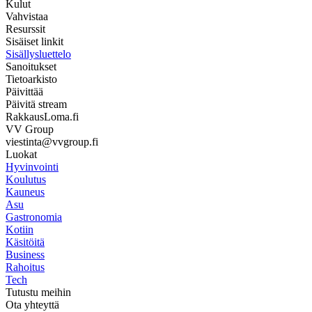
Kulut
Vahvistaa
Resurssit
Sisäiset linkit
Sisällysluettelo
Sanoitukset
Tietoarkisto
Päivittää
Päivitä stream
RakkausLoma.fi
VV Group
viestinta@vvgroup.fi
Luokat
Hyvinvointi
Koulutus
Kauneus
Asu
Gastronomia
Kotiin
Käsitöitä
Business
Rahoitus
Tech
Tutustu meihin
Ota yhteyttä