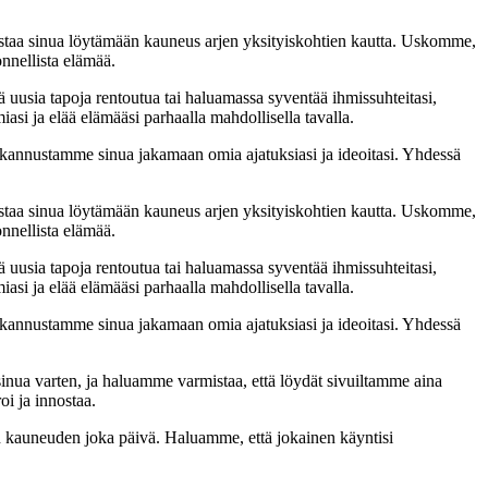
staa sinua löytämään kauneus arjen yksityiskohtien kautta. Uskomme,
onnellista elämää.
sä uusia tapoja rentoutua tai haluamassa syventää ihmissuhteitasi,
iasi ja elää elämääsi parhaalla mahdollisella tavalla.
annustamme sinua jakamaan omia ajatuksiasi ja ideoitasi. Yhdessä
staa sinua löytämään kauneus arjen yksityiskohtien kautta. Uskomme,
onnellista elämää.
sä uusia tapoja rentoutua tai haluamassa syventää ihmissuhteitasi,
iasi ja elää elämääsi parhaalla mahdollisella tavalla.
annustamme sinua jakamaan omia ajatuksiasi ja ideoitasi. Yhdessä
 sinua varten, ja haluamme varmistaa, että löydät sivuiltamme aina
oi ja innostaa.
än kauneuden joka päivä. Haluamme, että jokainen käyntisi