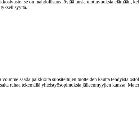
usto; se on mahdollisuus löytää uusia ulottuvuuksia elämään, kehittä
yksellisyyttä.
imme saada palkkioita suositeltujen tuotteiden kautta tehdyistä ostok
ta rahaa tekemällä yhteistyösopimuksia jälleenmyyjien kanssa. Materiaa