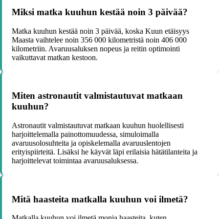
Miksi matka kuuhun kestää noin 3 päivää?
Matka kuuhun kestää noin 3 päivää, koska Kuun etäisyys
Maasta vaihtelee noin 356 000 kilometristä noin 406 000
kilometriin. Avaruusaluksen nopeus ja reitin optimointi
vaikuttavat matkan kestoon.
Miten astronautit valmistautuvat matkaan
kuuhun?
Astronautit valmistautuvat matkaan kuuhun huolellisesti
harjoittelemalla painottomuudessa, simuloimalla
avaruusolosuhteita ja opiskelemalla avaruuslentojen
erityispiirteitä. Lisäksi he käyvät läpi erilaisia hätätilanteita ja
harjoittelevat toimintaa avaruusaluksessa.
Mitä haasteita matkalla kuuhun voi ilmetä?
Matkalla kuuhun voi ilmetä monia haasteita, kuten