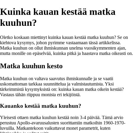
Kuinka kauan kestää matka
kuuhun?
Oletko koskaan miettinyt kuinka kauan kestää matka kuuhun? Se on
kiehtova kysymys, johon pyrimme vastaamaan tässä artikkelissa.
Matka kuuhun on ollut ihmiskunnan unelma vuosikymmenten ajan,
mutta monille on epäselvää, kuinka pitkä ja haastava matka oikeasti on.
Matka kuuhun kesto
Matka kuuhun on valtava saavutus ihmiskunnalle ja se vaatii
uskomattoman tarkkaa suunnittelua ja valmistautumista. Yksi
tärkeimmistä kysymyksistä on: kuinka kauan matka oikein kestää?
Vastaus tähän riippuu monista eri tekijöistä.
Kauanko kestää matka kuuhun?
Yleisesti ottaen matka kuuhun kestää noin 3-4 päivää. Tämä arvio
perustuu Apollo-avaruusalusten suorittamiin matkoihin 1960-1970-
luvuilla. Matkantekoon vaikuttavat monet parametrit, kuten