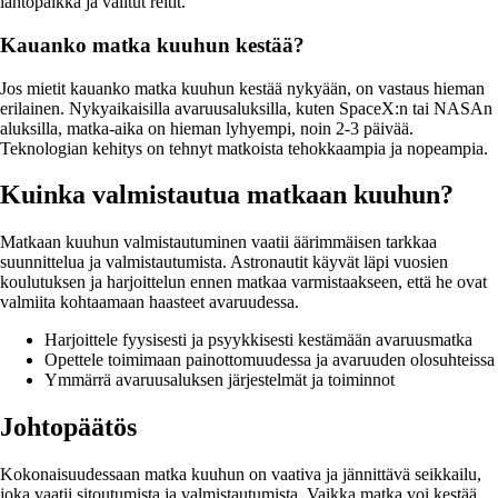
lähtöpaikka ja valitut reitit.
Kauanko matka kuuhun kestää?
Jos mietit kauanko matka kuuhun kestää nykyään, on vastaus hieman
erilainen. Nykyaikaisilla avaruusaluksilla, kuten SpaceX:n tai NASAn
aluksilla, matka-aika on hieman lyhyempi, noin 2-3 päivää.
Teknologian kehitys on tehnyt matkoista tehokkaampia ja nopeampia.
Kuinka valmistautua matkaan kuuhun?
Matkaan kuuhun valmistautuminen vaatii äärimmäisen tarkkaa
suunnittelua ja valmistautumista. Astronautit käyvät läpi vuosien
koulutuksen ja harjoittelun ennen matkaa varmistaakseen, että he ovat
valmiita kohtaamaan haasteet avaruudessa.
Harjoittele fyysisesti ja psyykkisesti kestämään avaruusmatka
Opettele toimimaan painottomuudessa ja avaruuden olosuhteissa
Ymmärrä avaruusaluksen järjestelmät ja toiminnot
Johtopäätös
Kokonaisuudessaan matka kuuhun on vaativa ja jännittävä seikkailu,
joka vaatii sitoutumista ja valmistautumista. Vaikka matka voi kestää