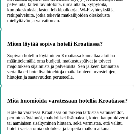
palveluita, kuten ravintoloita, uima-altaita, kylpylöitä,
kuntokeskuksia, lasten leikkipaikkoja, Wi-Fi-yhteyksiä ja
retkipalveluita, jotka tekevät matkailijoiden oleskelusta
miellyttävän ja vaivattoman.
Miten löytää sopiva hotelli Kroatiassa?
Sopivan hotellin löytäminen Kroatiassa kannattaa aloittaa
määrittelemällä oma budjetti, matkustuspäivät ja toiveet
majoituksen sijainnista ja palveluista. Sen jälkeen kannattaa
vertailla eri hotellivaihtoehtoja matkakohteen arvostelujen,
hintojen ja saatavuuden perusteella.
Mitä huomioida varatessaan hotellia Kroatiassa?
Hotellia varatessa Kroatiassa on tärkeää tarkistaa varausehdot,
peruutuskäytännöt, mahdolliset lisämaksut, kuten kaupunkiverot
tai aamiaisen sisältyminen hintaan, sekä varmistaa, että valittu
hotelli vastaa omia odotuksia ja tarpeita matkan aikana.