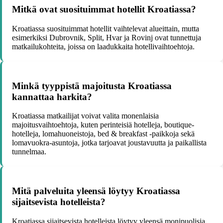
Mitkä ovat suosituimmat hotellit Kroatiassa?
Kroatiassa suosituimmat hotellit vaihtelevat alueittain, mutta
esimerkiksi Dubrovnik, Split, Hvar ja Rovinj ovat tunnettuja
matkailukohteita, joissa on laadukkaita hotellivaihtoehtoja.
Minkä tyyppistä majoitusta Kroatiassa
kannattaa harkita?
Kroatiassa matkailijat voivat valita monenlaisia
majoitusvaihtoehtoja, kuten perinteisiä hotelleja, boutique-
hotelleja, lomahuoneistoja, bed & breakfast -paikkoja sekä
lomavuokra-asuntoja, jotka tarjoavat joustavuutta ja paikallista
tunnelmaa.
Mitä palveluita yleensä löytyy Kroatiassa
sijaitsevista hotelleista?
Kroatiassa sijaitsevista hotelleista löytyy yleensä monipuolisia