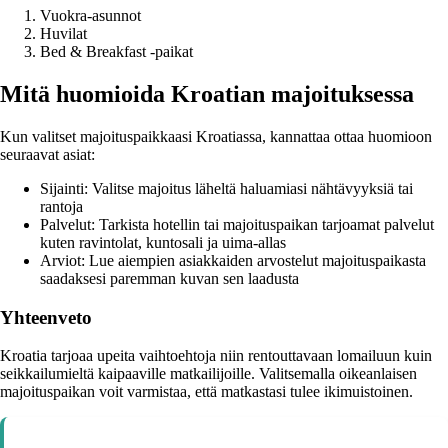
Vuokra-asunnot
Huvilat
Bed & Breakfast -paikat
Mitä huomioida Kroatian majoituksessa
Kun valitset majoituspaikkaasi Kroatiassa, kannattaa ottaa huomioon
seuraavat asiat:
Sijainti: Valitse majoitus läheltä haluamiasi nähtävyyksiä tai
rantoja
Palvelut: Tarkista hotellin tai majoituspaikan tarjoamat palvelut
kuten ravintolat, kuntosali ja uima-allas
Arviot: Lue aiempien asiakkaiden arvostelut majoituspaikasta
saadaksesi paremman kuvan sen laadusta
Yhteenveto
Kroatia tarjoaa upeita vaihtoehtoja niin rentouttavaan lomailuun kuin
seikkailumieltä kaipaaville matkailijoille. Valitsemalla oikeanlaisen
majoituspaikan voit varmistaa, että matkastasi tulee ikimuistoinen.