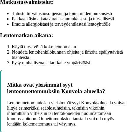
Matkustusvalmistelut:
Tutustu turvallisuusohjeisiin ja toimi niiden mukaisesti
Pakkaa käsimatkatavarat asianmukaisesti ja turvallisesti
Ilmoita allergioistasi ja terveydentilastasi lentoyhtiölle
Lentomatkan aikana:
Käytä turvavöitä koko lennon ajan
Noudata lentohenkilökunnan ohjeita ja ilmoita epäilyttävistä
tilanteista
Pysy rauhallisena ja tarkkaile ympäristöäsi
Mitkä ovat yleisimmät syyt
lentoonnettomuuksiin Kouvola-alueella?
Lentoonnettomuuksien yleisimmät syyt Kouvola-alueella voivat
liittyä esimerkiksi sääolosuhteisiin, teknisiin vikoihin,
inhimillisiin virheisiin tai lentokoneiden huolimattomaan
kunnossapitoon. Onnettomuuksien taustalla voi olla myös
lentäjän kokemattomuus tai väsymys.