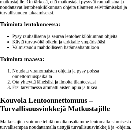
matkustajille. On tärkeää, että matkustajat pysyvät rauhallisina ja
noudattavat lentohenkilökunnan ohjeita tilanteen selvittämiseksi ja
turvallisuuden takaamiseksi.
Toiminta lentokoneessa:
Pysy rauhallisena ja seuraa lentohenkilökunnan ohjeita
Käytä turvavöitä oikein ja tarkkaile ympäristöäsi
Valmistaudu mahdolliseen hätämaahantuloon
Toiminta maassa:
Noudata viranomaisten ohjeita ja pysy poissa
onnettomuuspaikalta
Ota yhteyttä läheisiisi ja ilmoita tilanteestasi
Etsi tarvittaessa ammattilaisten apua ja tukea
Kouvola Lentoonnettomuus –
Turvallisuusvinkkejä Matkustajille
Matkustajina voimme tehdä omalta osaltamme lentomatkustamisesta
turvallisempaa noudattamalla tiettyjä turvallisuusvinkkejä ja -ohjeita.