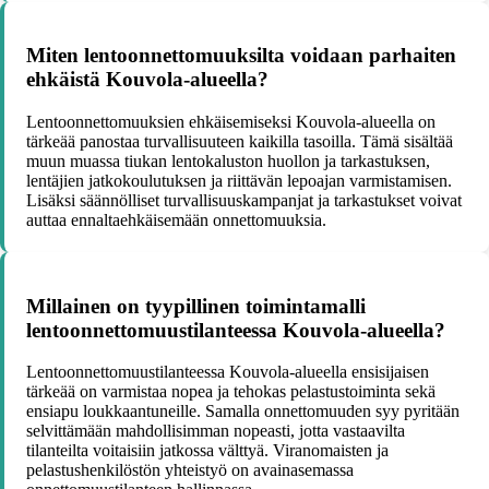
Miten lentoonnettomuuksilta voidaan parhaiten
ehkäistä Kouvola-alueella?
Lentoonnettomuuksien ehkäisemiseksi Kouvola-alueella on
tärkeää panostaa turvallisuuteen kaikilla tasoilla. Tämä sisältää
muun muassa tiukan lentokaluston huollon ja tarkastuksen,
lentäjien jatkokoulutuksen ja riittävän lepoajan varmistamisen.
Lisäksi säännölliset turvallisuuskampanjat ja tarkastukset voivat
auttaa ennaltaehkäisemään onnettomuuksia.
Millainen on tyypillinen toimintamalli
lentoonnettomuustilanteessa Kouvola-alueella?
Lentoonnettomuustilanteessa Kouvola-alueella ensisijaisen
tärkeää on varmistaa nopea ja tehokas pelastustoiminta sekä
ensiapu loukkaantuneille. Samalla onnettomuuden syy pyritään
selvittämään mahdollisimman nopeasti, jotta vastaavilta
tilanteilta voitaisiin jatkossa välttyä. Viranomaisten ja
pelastushenkilöstön yhteistyö on avainasemassa