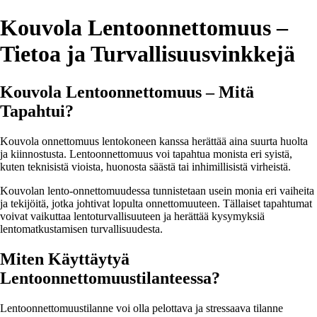
Kouvola Lentoonnettomuus –
Tietoa ja Turvallisuusvinkkejä
Kouvola Lentoonnettomuus – Mitä
Tapahtui?
Kouvola onnettomuus lentokoneen kanssa herättää aina suurta huolta
ja kiinnostusta. Lentoonnettomuus voi tapahtua monista eri syistä,
kuten teknisistä vioista, huonosta säästä tai inhimillisistä virheistä.
Kouvolan lento-onnettomuudessa tunnistetaan usein monia eri vaiheita
ja tekijöitä, jotka johtivat lopulta onnettomuuteen. Tällaiset tapahtumat
voivat vaikuttaa lentoturvallisuuteen ja herättää kysymyksiä
lentomatkustamisen turvallisuudesta.
Miten Käyttäytyä
Lentoonnettomuustilanteessa?
Lentoonnettomuustilanne voi olla pelottava ja stressaava tilanne