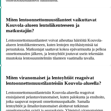
onnettomuustilanteen hallinnassa.
Miten lentoonnettomuustilanteet vaikuttavat
Kouvola-alueen lentoliikenteeseen ja
matkustajiin?
Lentoonnettomuustilanteet voivat aiheuttaa häiriöitä Kouvola-
alueen lentoliikenteeseen, kuten lentojen myöhästymisiä tai
peruutuksia. Matkustajat saattavat kokea epävarmuutta ja pelkoa
onnettomuuden jälkeen, ja lentoyhtiöt joutuvat usein tekemään
muutoksia lentosuunnitelmiin tilanteen vaatimalla tavalla.
Miten viranomaiset ja lentoyhtiöt reagoivat
lentoonnettomuustilanteisiin Kouvola-alueella?
Lentoonnettomuustilanteisiin Kouvola-alueella reagoivat
ensisijaisesti pelastusviranomaiset, kuten palokunta ja ensihoito,
jotka saapuvat nopeasti onnettomuuspaikalle. Samalla
lentoyhtiöt ja ilmailuviranomaiset aloittavat tutkinnan
onnettomuuden syistä ja seurauksista. Yhteistyö viranomaisten