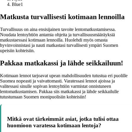
Blue1
Matkusta turvallisesti kotimaan lennoilla
Turvallisuus on aina ensisijainen tavoite lentomatkustamisessa.
Noudata lentoyhtiön antamia ohjeita ja turvallisuusmääräyksiä
matkustaessasi kotimaan lennoilla. Huolehdi myös omasta
hyvinvoinnistasi ja nauti matkastasi turvallisesti ympäri Suomen
upeisiin kohteisiin.
Pakkaa matkakassi ja lähde seikkailuun!
Kotimaan lennot tarjoavat upean mahdollisuuden tutustua eri puolille
Suomea nopeasti ja vaivattomasti. Varatessasi lennot ajoissa ja
valitessasi sinulle sopivan lentoyhtiön varmistat onnistuneen
lentomatkustamisen. Pakkaa siis matkakassi ja lähde seikkailulle
tutustumaan Suomen monipuolisiin kohteisiin!
Mitkä ovat tärkeimmät asiat, jotka tulisi ottaa
huomioon varatessa kotimaan lentoja?