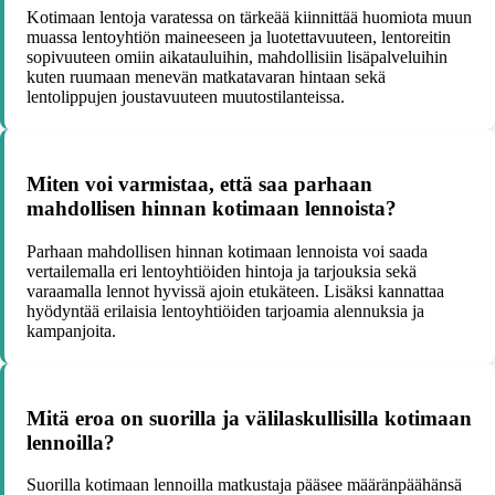
Kotimaan lentoja varatessa on tärkeää kiinnittää huomiota muun
muassa lentoyhtiön maineeseen ja luotettavuuteen, lentoreitin
sopivuuteen omiin aikatauluihin, mahdollisiin lisäpalveluihin
kuten ruumaan menevän matkatavaran hintaan sekä
lentolippujen joustavuuteen muutostilanteissa.
Miten voi varmistaa, että saa parhaan
mahdollisen hinnan kotimaan lennoista?
Parhaan mahdollisen hinnan kotimaan lennoista voi saada
vertailemalla eri lentoyhtiöiden hintoja ja tarjouksia sekä
varaamalla lennot hyvissä ajoin etukäteen. Lisäksi kannattaa
hyödyntää erilaisia lentoyhtiöiden tarjoamia alennuksia ja
kampanjoita.
Mitä eroa on suorilla ja välilaskullisilla kotimaan
lennoilla?
Suorilla kotimaan lennoilla matkustaja pääsee määränpäähänsä