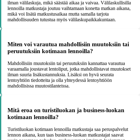
ilman välilaskuja, mikä säästää aikaa ja vaivaa. Välilaskullisilla
lennoilla matkustaja joutuu vaihtamaan konetta matkan aikana,
mikä voi lisätä matkustusaikaa mutta samalla tarjota
mahdollisuuden tutustua myös välilaskupaikkakuntaan.
Miten voi varautua mahdollisiin muutoksiin tai
peruutuksiin kotimaan lennoilla?
Mahdollisiin muutoksiin tai peruutuksiin kannattaa varautua
varaamalla joustavat lentoliput, jotka mahdollistavat muutokset
ilman suuria lisäkustannuksia. Lisäksi on hyvä seurata
lentoyhtiön tiedotteita ja olla yhteydessä lentoyhtiöön
mahdollisissa muutostilanteissa.
Mitä eroa on turistiluokan ja business-luokan
kotimaan lennoilla?
Turistiluokan kotimaan lennoilla matkustaja saa peruspalvelut
lennon aikana, kun taas business-luokan matkustajat saavat