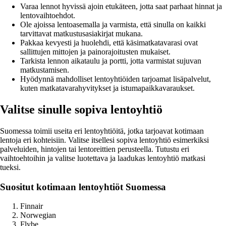
Varaa lennot hyvissä ajoin etukäteen, jotta saat parhaat hinnat ja
lentovaihtoehdot.
Ole ajoissa lentoasemalla ja varmista, että sinulla on kaikki
tarvittavat matkustusasiakirjat mukana.
Pakkaa kevyesti ja huolehdi, että käsimatkatavarasi ovat
sallittujen mittojen ja painorajoitusten mukaiset.
Tarkista lennon aikataulu ja portti, jotta varmistat sujuvan
matkustamisen.
Hyödynnä mahdolliset lentoyhtiöiden tarjoamat lisäpalvelut,
kuten matkatavarahyvitykset ja istumapaikkavaraukset.
Valitse sinulle sopiva lentoyhtiö
Suomessa toimii useita eri lentoyhtiöitä, jotka tarjoavat kotimaan
lentoja eri kohteisiin. Valitse itsellesi sopiva lentoyhtiö esimerkiksi
palveluiden, hintojen tai lentoreittien perusteella. Tutustu eri
vaihtoehtoihin ja valitse luotettava ja laadukas lentoyhtiö matkasi
tueksi.
Suositut kotimaan lentoyhtiöt Suomessa
Finnair
Norwegian
Flybe