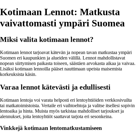
Kotimaan Lennot: Matkusta
vaivattomasti ympäri Suomea
Miksi valita kotimaan lennot?
Kotimaan lennot tarjoavat kätevän ja nopean tavan matkustaa ympäri
Suomen eri kaupunkien ja alueiden välillä. Lennot mahdollistavat
nopean siirtymisen paikasta toiseen, säästäen arvokasta aikaa ja vaivaa.
Lisäksi kotimaan lennoilla pääset nauttimaan upeista maisemista
korkeuksista käsin.
Varaa lennot kätevästi ja edullisesti
Kotimaan lentoja voi varata helposti eri lentoyhtiöiden verkkosivuilta
tai matkatoimistoista. Vertaile eri vaihtoehtoja ja valitse itsellesi sopivin
lentoaika ja hinta. Muista myös tarkistaa mahdolliset tarjoukset ja
alennukset, joita lentoyhtiöt saattavat tarjota eri sesonkeina.
Vinkkejä kotimaan lentomatkustamiseen