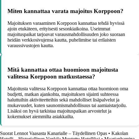
Miten kannattaa varata majoitus Korppoon?
Majoituksen varaaminen Korppoon kannattaa tehdä hyvissä
ajoin etukäteen, erityisesti sesonkiaikoina. Useimmat
majoituspaikat tarjoavat varausmahdollisuuden joko suoraan
heidän verkkosivujensa kautta, puhelimitse tai erilaisten
varaussivustojen kautta.
Mitä kannattaa ottaa huomioon majoitusta
valitessa Korppoon matkustaessa?
Majoitusta valitessa Korppoon kannattaa ottaa huomioon oma
budjetti, matkan ajankohta, majoituksen sijainti suhteessa
haluttuihin aktiviteetteihin sekä mahdolliset lisäpalvelut ja
mukavuudet, kuten saunomismahdollisuus tai aamiaistarjoilu.
Lisäksi on hyvä tarkistaa majoituspaikan arvostelut ja
kokemukset aiemmilta asiakkailta.
Suorat Lennot Vaasasta Kanarialle – Täydellinen Opas
•
Kakolan
Hotelli – Historiallinen Vankila Muutettu Hotelliksi
•
Maarianhamina