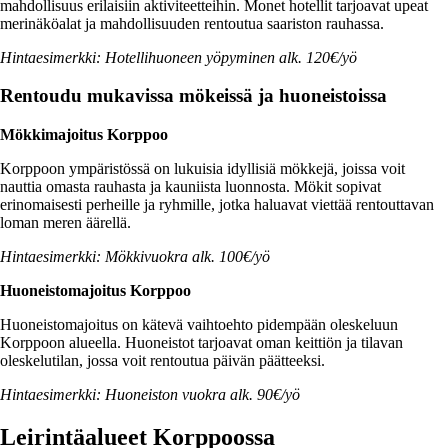
mahdollisuus erilaisiin aktiviteetteihin. Monet hotellit tarjoavat upeat
merinäköalat ja mahdollisuuden rentoutua saariston rauhassa.
Hintaesimerkki: Hotellihuoneen yöpyminen alk. 120€/yö
Rentoudu mukavissa mökeissä ja huoneistoissa
Mökkimajoitus Korppoo
Korppoon ympäristössä on lukuisia idyllisiä mökkejä, joissa voit
nauttia omasta rauhasta ja kauniista luonnosta. Mökit sopivat
erinomaisesti perheille ja ryhmille, jotka haluavat viettää rentouttavan
loman meren äärellä.
Hintaesimerkki: Mökkivuokra alk. 100€/yö
Huoneistomajoitus Korppoo
Huoneistomajoitus on kätevä vaihtoehto pidempään oleskeluun
Korppoon alueella. Huoneistot tarjoavat oman keittiön ja tilavan
oleskelutilan, jossa voit rentoutua päivän päätteeksi.
Hintaesimerkki: Huoneiston vuokra alk. 90€/yö
Leirintäalueet Korppoossa