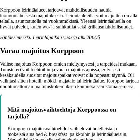
Korppoon leirintäalueet tarjoavat mahdollisuuden nauttia
luonnonläheisestä majoituksesta. Leirintäalueilla voit majoittua omalla
teltalla, asuntoautolla tai vuokramökissä. Yleensä leirintäalueilla on
hyvät palvelut, kuten wc- ja suihkutilat sekä grillausmahdollisuudet.
Hintaesimerkki: Leirintäpaikan vuokra alk. 20€/yö
Varaa majoitus Korppoon
Valitse majoitus Korppoon omien mieltymystesi ja tarpeidesi mukaan.
Tutustu eri vaihtoehtoihin ja varaa majoitus ajoissa, erityisesti
kesäkaudella suositut majoituspaikat voivat olla nopeasti täynnä. Oli
valintasi sitten hotelli, mökki, majatalo tai leirintäalue, Korppoo tarjoaa
unohtumattoman majoituskokemuksen kauniissa saaristomaisemissa.
Mitä majoitusvaihtoehtoja Korppoossa on
tarjolla?
Korppoon majoitusvaihtoehdot vaihtelevat hotelleista ja
mökeistä aina bed & breakfast -paikkoihin ja leirintäalueisiin.
Matkailijalle löytyy siis vaihtoehtoja eri hinta- ja