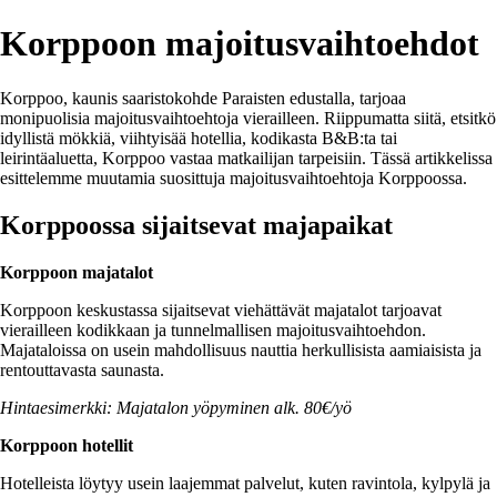
Korppoon majoitusvaihtoehdot
Korppoo, kaunis saaristokohde Paraisten edustalla, tarjoaa
monipuolisia majoitusvaihtoehtoja vierailleen. Riippumatta siitä, etsitkö
idyllistä mökkiä, viihtyisää hotellia, kodikasta B&B:ta tai
leirintäaluetta, Korppoo vastaa matkailijan tarpeisiin. Tässä artikkelissa
esittelemme muutamia suosittuja majoitusvaihtoehtoja Korppoossa.
Korppoossa sijaitsevat majapaikat
Korppoon majatalot
Korppoon keskustassa sijaitsevat viehättävät majatalot tarjoavat
vierailleen kodikkaan ja tunnelmallisen majoitusvaihtoehdon.
Majataloissa on usein mahdollisuus nauttia herkullisista aamiaisista ja
rentouttavasta saunasta.
Hintaesimerkki: Majatalon yöpyminen alk. 80€/yö
Korppoon hotellit
Hotelleista löytyy usein laajemmat palvelut, kuten ravintola, kylpylä ja