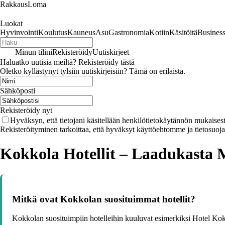
RakkausLoma
Luokat
Hyvinvointi
Koulutus
Kauneus
Asu
Gastronomia
Kotiin
Käsitöitä
Busines
Minun tilini
Rekisteröidy
Uutiskirjeet
Haluatko uutisia meiltä? Rekisteröidy tästä
Oletko kyllästynyt tylsiin uutiskirjeisiin? Tämä on erilaista.
Sähköposti
Rekisteröidy nyt
Hyväksyn, että tietojani käsitellään henkilötietokäytännön mukaisest
Rekisteröityminen tarkoittaa, että hyväksyt käyttöehtomme ja tietosuoj
Kokkola Hotellit – Laadukasta 
Mitkä ovat Kokkolan suosituimmat hotellit?
Kokkolan suosituimpiin hotelleihin kuuluvat esimerkiksi Hotel Kokk