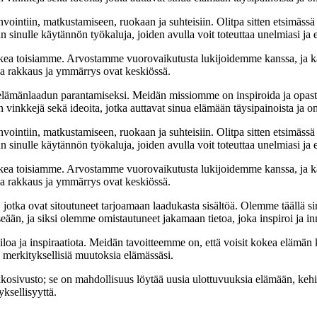
nvointiin, matkustamiseen, ruokaan ja suhteisiin. Olitpa sitten etsimässä
 sinulle käytännön työkaluja, joiden avulla voit toteuttaa unelmiasi ja e
ea toisiamme. Arvostamme vuorovaikutusta lukijoidemme kanssa, ja ka
sa rakkaus ja ymmärrys ovat keskiössä.
t elämänlaadun parantamiseksi. Meidän missiomme on inspiroida ja opas
 vinkkejä sekä ideoita, jotka auttavat sinua elämään täysipainoista ja on
nvointiin, matkustamiseen, ruokaan ja suhteisiin. Olitpa sitten etsimässä
 sinulle käytännön työkaluja, joiden avulla voit toteuttaa unelmiasi ja e
ea toisiamme. Arvostamme vuorovaikutusta lukijoidemme kanssa, ja ka
sa rakkaus ja ymmärrys ovat keskiössä.
a, jotka ovat sitoutuneet tarjoamaan laadukasta sisältöä. Olemme täällä s
eään, ja siksi olemme omistautuneet jakamaan tietoa, joka inspiroi ja in
iloa ja inspiraatiota. Meidän tavoitteemme on, että voisit kokea elämä
ta merkityksellisiä muutoksia elämässäsi.
sto; se on mahdollisuus löytää uusia ulottuvuuksia elämään, kehittää
ksellisyyttä.