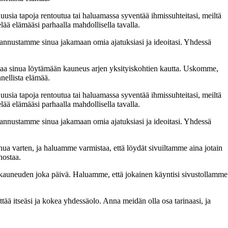
 uusia tapoja rentoutua tai haluamassa syventää ihmissuhteitasi, meiltä
lää elämääsi parhaalla mahdollisella tavalla.
nnustamme sinua jakamaan omia ajatuksiasi ja ideoitasi. Yhdessä
taa sinua löytämään kauneus arjen yksityiskohtien kautta. Uskomme,
nellista elämää.
 uusia tapoja rentoutua tai haluamassa syventää ihmissuhteitasi, meiltä
lää elämääsi parhaalla mahdollisella tavalla.
nnustamme sinua jakamaan omia ajatuksiasi ja ideoitasi. Yhdessä
inua varten, ja haluamme varmistaa, että löydät sivuiltamme aina jotain
nostaa.
n kauneuden joka päivä. Haluamme, että jokainen käyntisi sivustollamme
 itseäsi ja kokea yhdessäolo. Anna meidän olla osa tarinaasi, ja