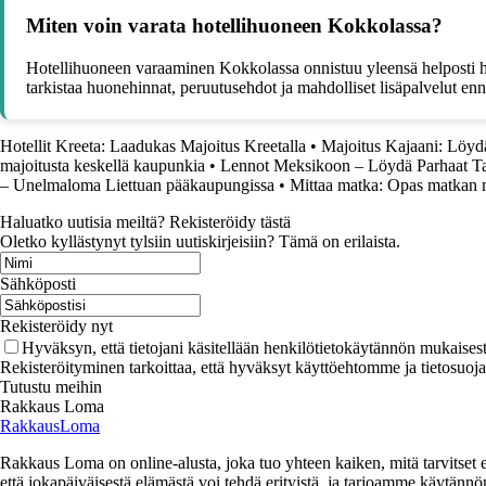
Miten voin varata hotellihuoneen Kokkolassa?
Hotellihuoneen varaaminen Kokkolassa onnistuu yleensä helposti hote
tarkistaa huonehinnat, peruutusehdot ja mahdolliset lisäpalvelut en
Hotellit Kreeta: Laadukas Majoitus Kreetalla
•
Majoitus Kajaani: Löyd
majoitusta keskellä kaupunkia
•
Lennot Meksikoon – Löydä Parhaat Tar
– Unelmaloma Liettuan pääkaupungissa
•
Mittaa matka: Opas matkan mi
Haluatko uutisia meiltä? Rekisteröidy tästä
Oletko kyllästynyt tylsiin uutiskirjeisiin? Tämä on erilaista.
Sähköposti
Rekisteröidy nyt
Hyväksyn, että tietojani käsitellään henkilötietokäytännön mukaisest
Rekisteröityminen tarkoittaa, että hyväksyt käyttöehtomme ja tietosuoj
Tutustu meihin
Rakkaus Loma
RakkausLoma
Rakkaus Loma on online-alusta, joka tuo yhteen kaiken, mitä tarvitse
että jokapäiväisestä elämästä voi tehdä erityistä, ja tarjoamme käytännön