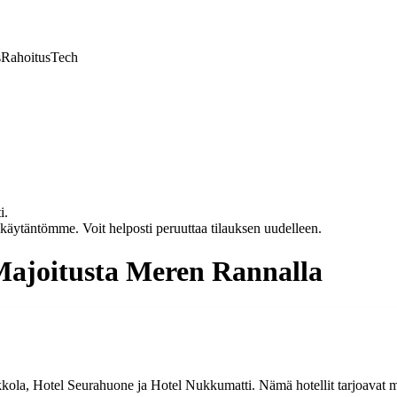
s
Rahoitus
Tech
i.
akäytäntömme. Voit helposti peruuttaa tilauksen uudelleen.
Majoitusta Meren Rannalla
ola, Hotel Seurahuone ja Hotel Nukkumatti. Nämä hotellit tarjoavat mo