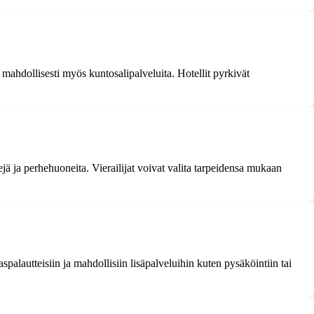
 mahdollisesti myös kuntosalipalveluita. Hotellit pyrkivät
jä ja perhehuoneita. Vierailijat voivat valita tarpeidensa mukaan
palautteisiin ja mahdollisiin lisäpalveluihin kuten pysäköintiin tai