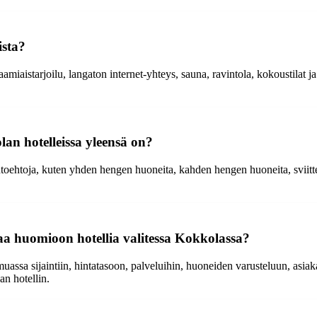
ista?
miaistarjoilu, langaton internet-yhteys, sauna, ravintola, kokoustilat ja
n hotelleissa yleensä on?
htoehtoja, kuten yhden hengen huoneita, kahden hengen huoneita, sviitte
aa huomioon hotellia valitessa Kokkolassa?
ssa sijaintiin, hintatasoon, palveluihin, huoneiden varusteluun, asiakas
an hotellin.