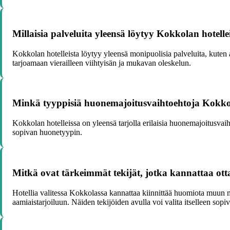
Millaisia palveluita yleensä löytyy Kokkolan hotelle
Kokkolan hotelleista löytyy yleensä monipuolisia palveluita, kuten aa
tarjoamaan vierailleen viihtyisän ja mukavan oleskelun.
Minkä tyyppisiä huonemajoitusvaihtoehtoja Kokkola
Kokkolan hotelleissa on yleensä tarjolla erilaisia huonemajoitusvai
sopivan huonetyypin.
Mitkä ovat tärkeimmät tekijät, jotka kannattaa ott
Hotellia valitessa Kokkolassa kannattaa kiinnittää huomiota muun mua
aamiaistarjoiluun. Näiden tekijöiden avulla voi valita itselleen sopiv