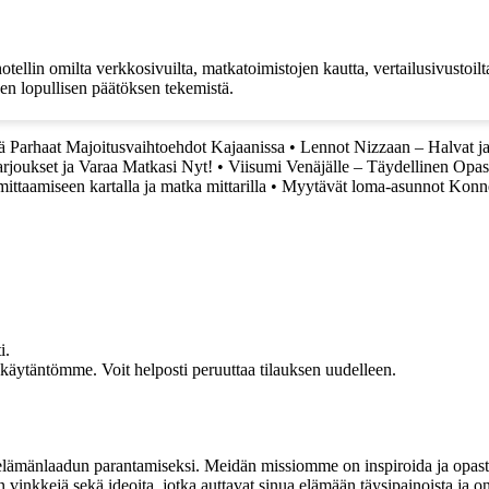
llin omilta verkkosivuilta, matkatoimistojen kautta, vertailusivustoilta
nen lopullisen päätöksen tekemistä.
ä Parhaat Majoitusvaihtoehdot Kajaanissa
•
Lennot Nizzaan – Halvat ja
joukset ja Varaa Matkasi Nyt!
•
Viisumi Venäjälle – Täydellinen Opa
ttaamiseen kartalla ja matka mittarilla
•
Myytävät loma-asunnot Konn
i.
akäytäntömme. Voit helposti peruuttaa tilauksen uudelleen.
t elämänlaadun parantamiseksi. Meidän missiomme on inspiroida ja opas
 vinkkejä sekä ideoita, jotka auttavat sinua elämään täysipainoista ja on