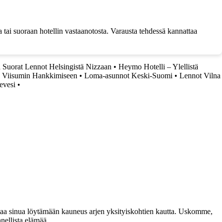
 tai suoraan hotellin vastaanotosta. Varausta tehdessä kannattaa
 Suorat Lennot Helsingistä Nizzaan
•
Heymo Hotelli – Ylellistä
s Viisumin Hankkimiseen
•
Loma-asunnot Keski-Suomi
•
Lennot Vilna
evesi
•
taa sinua löytämään kauneus arjen yksityiskohtien kautta. Uskomme,
nellista elämää.