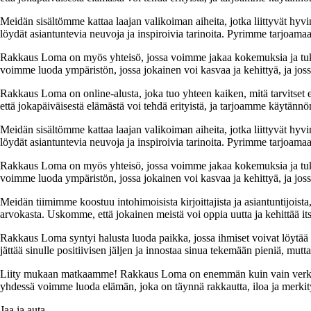
Meidän sisältömme kattaa laajan valikoiman aiheita, jotka liittyvät hyvi
löydät asiantuntevia neuvoja ja inspiroivia tarinoita. Pyrimme tarjoamaan
Rakkaus Loma on myös yhteisö, jossa voimme jakaa kokemuksia ja tuk
voimme luoda ympäristön, jossa jokainen voi kasvaa ja kehittyä, ja jos
Rakkaus Loma on online-alusta, joka tuo yhteen kaiken, mitä tarvitse
että jokapäiväisestä elämästä voi tehdä erityistä, ja tarjoamme käytännön
Meidän sisältömme kattaa laajan valikoiman aiheita, jotka liittyvät hyvi
löydät asiantuntevia neuvoja ja inspiroivia tarinoita. Pyrimme tarjoamaan
Rakkaus Loma on myös yhteisö, jossa voimme jakaa kokemuksia ja tuk
voimme luoda ympäristön, jossa jokainen voi kasvaa ja kehittyä, ja jos
Meidän tiimimme koostuu intohimoisista kirjoittajista ja asiantuntijoist
arvokasta. Uskomme, että jokainen meistä voi oppia uutta ja kehittää its
Rakkaus Loma syntyi halusta luoda paikka, jossa ihmiset voivat löytää 
jättää sinulle positiivisen jäljen ja innostaa sinua tekemään pieniä, mut
Liity mukaan matkaamme! Rakkaus Loma on enemmän kuin vain verkkosivu
yhdessä voimme luoda elämän, joka on täynnä rakkautta, iloa ja merkity
Jaa ja auta