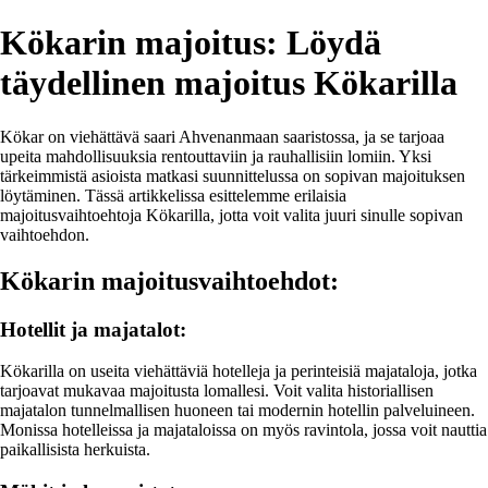
Kökarin majoitus: Löydä
täydellinen majoitus Kökarilla
Kökar on viehättävä saari Ahvenanmaan saaristossa, ja se tarjoaa
upeita mahdollisuuksia rentouttaviin ja rauhallisiin lomiin. Yksi
tärkeimmistä asioista matkasi suunnittelussa on sopivan majoituksen
löytäminen. Tässä artikkelissa esittelemme erilaisia
majoitusvaihtoehtoja Kökarilla, jotta voit valita juuri sinulle sopivan
vaihtoehdon.
Kökarin majoitusvaihtoehdot:
Hotellit ja majatalot:
Kökarilla on useita viehättäviä hotelleja ja perinteisiä majataloja, jotka
tarjoavat mukavaa majoitusta lomallesi. Voit valita historiallisen
majatalon tunnelmallisen huoneen tai modernin hotellin palveluineen.
Monissa hotelleissa ja majataloissa on myös ravintola, jossa voit nauttia
paikallisista herkuista.