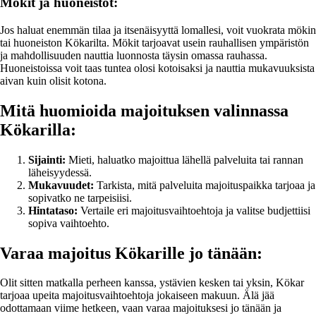
Mökit ja huoneistot:
Jos haluat enemmän tilaa ja itsenäisyyttä lomallesi, voit vuokrata mökin
tai huoneiston Kökarilta. Mökit tarjoavat usein rauhallisen ympäristön
ja mahdollisuuden nauttia luonnosta täysin omassa rauhassa.
Huoneistoissa voit taas tuntea olosi kotoisaksi ja nauttia mukavuuksista
aivan kuin olisit kotona.
Mitä huomioida majoituksen valinnassa
Kökarilla:
Sijainti:
Mieti, haluatko majoittua lähellä palveluita tai rannan
läheisyydessä.
Mukavuudet:
Tarkista, mitä palveluita majoituspaikka tarjoaa ja
sopivatko ne tarpeisiisi.
Hintataso:
Vertaile eri majoitusvaihtoehtoja ja valitse budjettiisi
sopiva vaihtoehto.
Varaa majoitus Kökarille jo tänään:
Olit sitten matkalla perheen kanssa, ystävien kesken tai yksin, Kökar
tarjoaa upeita majoitusvaihtoehtoja jokaiseen makuun. Älä jää
odottamaan viime hetkeen, vaan varaa majoituksesi jo tänään ja