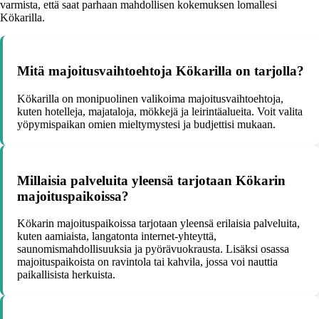
varmista, että saat parhaan mahdollisen kokemuksen lomallesi
Kökarilla.
Mitä majoitusvaihtoehtoja Kökarilla on tarjolla?
Kökarilla on monipuolinen valikoima majoitusvaihtoehtoja,
kuten hotelleja, majataloja, mökkejä ja leirintäalueita. Voit valita
yöpymispaikan omien mieltymystesi ja budjettisi mukaan.
Millaisia palveluita yleensä tarjotaan Kökarin
majoituspaikoissa?
Kökarin majoituspaikoissa tarjotaan yleensä erilaisia palveluita,
kuten aamiaista, langatonta internet-yhteyttä,
saunomismahdollisuuksia ja pyörävuokrausta. Lisäksi osassa
majoituspaikoista on ravintola tai kahvila, jossa voi nauttia
paikallisista herkuista.