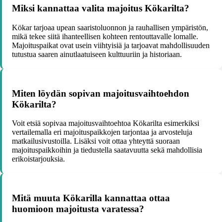
Miksi kannattaa valita majoitus Kökarilta?
Kökar tarjoaa upean saaristoluonnon ja rauhallisen ympäristön,
mikä tekee siitä ihanteellisen kohteen rentouttavalle lomalle.
Majoituspaikat ovat usein viihtyisiä ja tarjoavat mahdollisuuden
tutustua saaren ainutlaatuiseen kulttuuriin ja historiaan.
Miten löydän sopivan majoitusvaihtoehdon
Kökarilta?
Voit etsiä sopivaa majoitusvaihtoehtoa Kökarilta esimerkiksi
vertailemalla eri majoituspaikkojen tarjontaa ja arvosteluja
matkailusivustoilla. Lisäksi voit ottaa yhteyttä suoraan
majoituspaikkoihin ja tiedustella saatavuutta sekä mahdollisia
erikoistarjouksia.
Mitä muuta Kökarilla kannattaa ottaa
huomioon majoitusta varatessa?