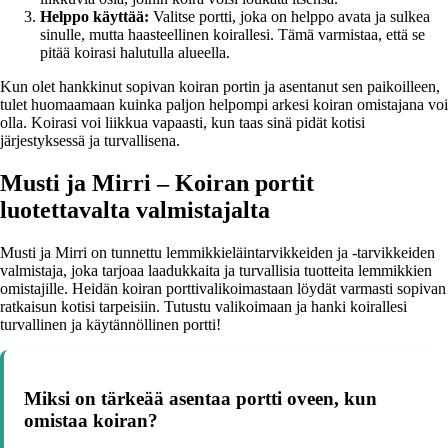
Helppo käyttää:
Valitse portti, joka on helppo avata ja sulkea
sinulle, mutta haasteellinen koirallesi. Tämä varmistaa, että se
pitää koirasi halutulla alueella.
Kun olet hankkinut sopivan koiran portin ja asentanut sen paikoilleen,
tulet huomaamaan kuinka paljon helpompi arkesi koiran omistajana voi
olla. Koirasi voi liikkua vapaasti, kun taas sinä pidät kotisi
järjestyksessä ja turvallisena.
Musti ja Mirri – Koiran portit
luotettavalta valmistajalta
Musti ja Mirri on tunnettu lemmikkieläintarvikkeiden ja -tarvikkeiden
valmistaja, joka tarjoaa laadukkaita ja turvallisia tuotteita lemmikkien
omistajille. Heidän koiran porttivalikoimastaan löydät varmasti sopivan
ratkaisun kotisi tarpeisiin. Tutustu valikoimaan ja hanki koirallesi
turvallinen ja käytännöllinen portti!
Miksi on tärkeää asentaa portti oveen, kun
omistaa koiran?