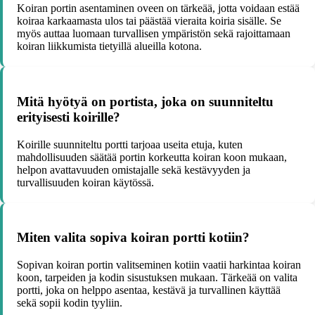
Koiran portin asentaminen oveen on tärkeää, jotta voidaan estää
koiraa karkaamasta ulos tai päästää vieraita koiria sisälle. Se
myös auttaa luomaan turvallisen ympäristön sekä rajoittamaan
koiran liikkumista tietyillä alueilla kotona.
Mitä hyötyä on portista, joka on suunniteltu
erityisesti koirille?
Koirille suunniteltu portti tarjoaa useita etuja, kuten
mahdollisuuden säätää portin korkeutta koiran koon mukaan,
helpon avattavuuden omistajalle sekä kestävyyden ja
turvallisuuden koiran käytössä.
Miten valita sopiva koiran portti kotiin?
Sopivan koiran portin valitseminen kotiin vaatii harkintaa koiran
koon, tarpeiden ja kodin sisustuksen mukaan. Tärkeää on valita
portti, joka on helppo asentaa, kestävä ja turvallinen käyttää
sekä sopii kodin tyyliin.