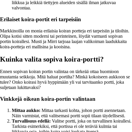
liikkua ja leikkiä tiettyjen alueiden sisällä ilman jatkuvaa
valvontaa.
Erilaiset koira-portit eri tarpeisiin
Markkinoilla on monia erilaisia koiran portteja eri tarpeisiin ja tiloihin.
Olipa kotisi sitten moderni tai perinteinen, löydät varmasti sopivan
portin koirallesi. Musti ja Mirri tarjoaa laajan valikoiman laadukkaita
koira-portteja eri mallisina ja kooisina.
Kuinka valita sopiva koira-portti?
Ennen sopivan koiran portin valintaa on tärkeää ottaa huomioon
muutamia seikkoja. Mitä haluat portilta? Minkä kokoiseen aukkoon se
tulee? Onko koirasi hyvä hyppimään yli vai tarvitaanko portti, joka
suljetaan lukittavaksi?
Vinkkejä oikean koira-portin valintaan
Mittaa aukko:
Mittaa tarkasti kohta, johon portti asennetaan.
Näin varmistat, että valitsemasi portti sopii tilaan täydellisesti.
Turvallisuus edellä:
Valitse portti, joka on turvallinen koirallesi.
Tarkista esimerkiksi, että portissa ei ole teräviä kulmia tai
liikkuvia osia, joihin koira voisi loukata itsensä.