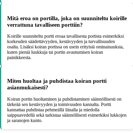
Mitä eroa on portilla, joka on suunniteltu koirille
verrattuna tavalliseen porttiin?
Koirille suunniteltu portti eroaa tavallisesta portista esimerkiksi
korkeuden säädettävyyden, kestävyyden ja turvallisuuden
osalta. Lisäksi koiran portissa on usein erityisiä ominaisuuksia,
kuten pieniä luukkuja tai portin avautumisen koiran
painikkeesta.
Miten huoltaa ja puhdistaa koiran portti
asianmukaisesti?
Koiran portin huoltaminen ja puhdistaminen säännöllisesti on
tärkeää sen kestävyyden ja toimivuuden kannalta. Portti
kannattaa puhdistaa pehmeällä liinalla ja miedolla
saippuavedellä sekä tarkistaa säännöllisesti esimerkiksi lukkojen
ja saranojen kunto.