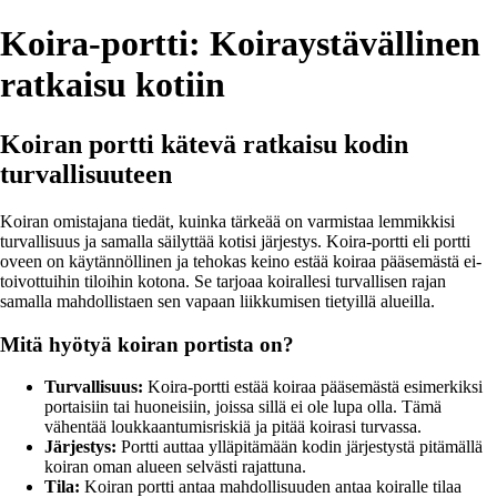
Koira-portti: Koiraystävällinen
ratkaisu kotiin
Koiran portti kätevä ratkaisu kodin
turvallisuuteen
Koiran omistajana tiedät, kuinka tärkeää on varmistaa lemmikkisi
turvallisuus ja samalla säilyttää kotisi järjestys. Koira-portti eli portti
oveen on käytännöllinen ja tehokas keino estää koiraa pääsemästä ei-
toivottuihin tiloihin kotona. Se tarjoaa koirallesi turvallisen rajan
samalla mahdollistaen sen vapaan liikkumisen tietyillä alueilla.
Mitä hyötyä koiran portista on?
Turvallisuus:
Koira-portti estää koiraa pääsemästä esimerkiksi
portaisiin tai huoneisiin, joissa sillä ei ole lupa olla. Tämä
vähentää loukkaantumisriskiä ja pitää koirasi turvassa.
Järjestys:
Portti auttaa ylläpitämään kodin järjestystä pitämällä
koiran oman alueen selvästi rajattuna.
Tila:
Koiran portti antaa mahdollisuuden antaa koiralle tilaa