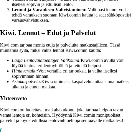
itsellesi sopivin ja edullisin lento.
Lennot ja Varauksen Vahvistaminen:
Valittuasi lennot voit
tehdä varauksen suoraan Kiwi.comin kautta ja saat sähköpostiisi
varausvahvistuksen.
Kiwi. Lennot – Edut ja Palvelut
Kiwi.com tarjoaa monia etuja ja palveluita matkustajilleen. Tässä
muutamia syitä, miksi valita lennot Kiwi.comin kautta:
Laaja Lentovaihtoehtojen Valikoima:
Kiwi.comin avulla voit
löytää lentoja eri lentoyhtiöiltä ja reiteiltä helposti.
Hintavertailu:
Voit vertailla eri tarjouksia ja valita itsellesi
sopivimman hinnan.
Asiakaspalvelu:
Kiwi.comin asiakaspalvelu auttaa sinua matkasi
aikana ja ennen matkaa.
Yhteenveto
Kiwi.com on luotettava matkahakukone, joka tarjoaa helpon tavan
varata lentoja eri kohteisiin. Hyödynnä Kiwi.comin monipuoliset
palvelut ja löydä edullisia lentovaihtoehtoja seuraavalle matkallesi!