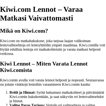
Kiwi.com Lennot – Varaa
Matkasi Vaivattomasti
Mikä on Kiwi.com?
Kiwi.com on matkahakukone, joka tarjoaa laajan valikoiman
lentovaihtoehtoja eri lentoyhtiöiltä ympäri maailmaa. Kiwi.comilla voit
löytää edullisia lentoja eri matkakohteisiin ja varata matkasi helposti
verkossa.
Kiwi Lennot – Miten Varata Lennot
Kiwi.comista
Kiwi.comin avulla voit varata lennot helposti ja nopeasti. Seuraavassa
on joitain vinkkejä lentoihin varaamiseen Kiwi.comin kautta:
Reitit ja Hinnat:
Syötä haluamasi matkakohteet ja päivämäärät
Kiwi.comin hakukenttään, ja saat näkyviin eri lentovaihtoehdot
ja hinnat.
Valitse Paras Tarjous:
Vertaile eri vaihtoehtoja ja valitse