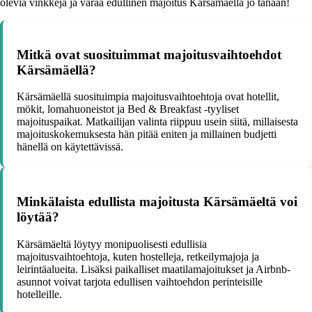
olevia vinkkejä ja varaa edullinen majoitus Kärsämäellä jo tänään!
Mitkä ovat suosituimmat majoitusvaihtoehdot
Kärsämäellä?
Kärsämäellä suosituimpia majoitusvaihtoehtoja ovat hotellit,
mökit, lomahuoneistot ja Bed & Breakfast -tyyliset
majoituspaikat. Matkailijan valinta riippuu usein siitä, millaisesta
majoituskokemuksesta hän pitää eniten ja millainen budjetti
hänellä on käytettävissä.
Minkälaista edullista majoitusta Kärsämäeltä voi
löytää?
Kärsämäeltä löytyy monipuolisesti edullisia
majoitusvaihtoehtoja, kuten hostelleja, retkeilymajoja ja
leirintäalueita. Lisäksi paikalliset maatilamajoitukset ja Airbnb-
asunnot voivat tarjota edullisen vaihtoehdon perinteisille
hotelleille.