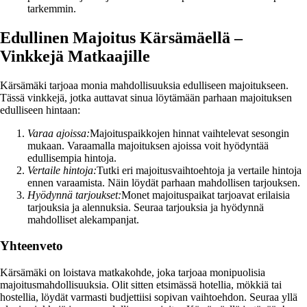
tarkemmin.
Edullinen Majoitus Kärsämäellä –
Vinkkejä Matkaajille
Kärsämäki tarjoaa monia mahdollisuuksia edulliseen majoitukseen.
Tässä vinkkejä, jotka auttavat sinua löytämään parhaan majoituksen
edulliseen hintaan:
Varaa ajoissa:
Majoituspaikkojen hinnat vaihtelevat sesongin
mukaan. Varaamalla majoituksen ajoissa voit hyödyntää
edullisempia hintoja.
Vertaile hintoja:
Tutki eri majoitusvaihtoehtoja ja vertaile hintoja
ennen varaamista. Näin löydät parhaan mahdollisen tarjouksen.
Hyödynnä tarjoukset:
Monet majoituspaikat tarjoavat erilaisia
tarjouksia ja alennuksia. Seuraa tarjouksia ja hyödynnä
mahdolliset alekampanjat.
Yhteenveto
Kärsämäki on loistava matkakohde, joka tarjoaa monipuolisia
majoitusmahdollisuuksia. Olit sitten etsimässä hotellia, mökkiä tai
hostellia, löydät varmasti budjettiisi sopivan vaihtoehdon. Seuraa yllä