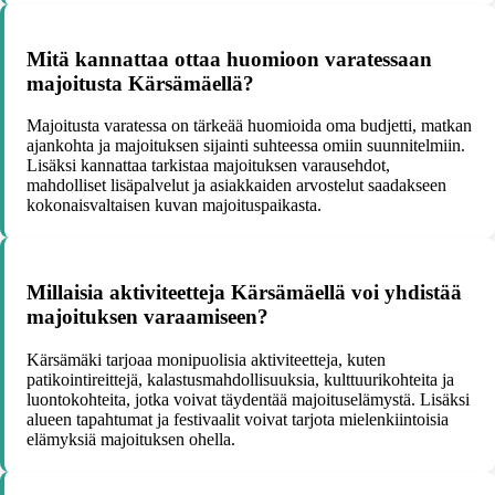
Mitä kannattaa ottaa huomioon varatessaan
majoitusta Kärsämäellä?
Majoitusta varatessa on tärkeää huomioida oma budjetti, matkan
ajankohta ja majoituksen sijainti suhteessa omiin suunnitelmiin.
Lisäksi kannattaa tarkistaa majoituksen varausehdot,
mahdolliset lisäpalvelut ja asiakkaiden arvostelut saadakseen
kokonaisvaltaisen kuvan majoituspaikasta.
Millaisia aktiviteetteja Kärsämäellä voi yhdistää
majoituksen varaamiseen?
Kärsämäki tarjoaa monipuolisia aktiviteetteja, kuten
patikointireittejä, kalastusmahdollisuuksia, kulttuurikohteita ja
luontokohteita, jotka voivat täydentää majoituselämystä. Lisäksi
alueen tapahtumat ja festivaalit voivat tarjota mielenkiintoisia
elämyksiä majoituksen ohella.