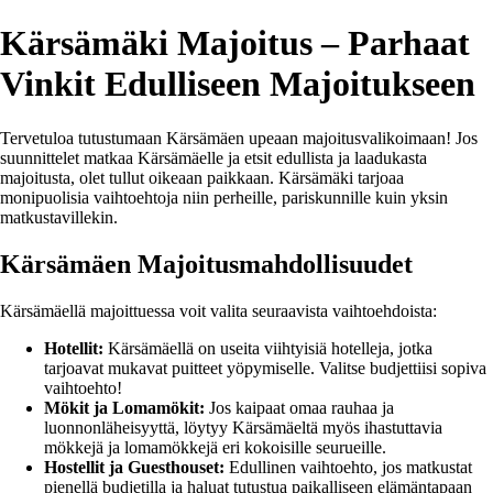
Kärsämäki Majoitus – Parhaat
Vinkit Edulliseen Majoitukseen
Tervetuloa tutustumaan Kärsämäen upeaan majoitusvalikoimaan! Jos
suunnittelet matkaa Kärsämäelle ja etsit edullista ja laadukasta
majoitusta, olet tullut oikeaan paikkaan. Kärsämäki tarjoaa
monipuolisia vaihtoehtoja niin perheille, pariskunnille kuin yksin
matkustavillekin.
Kärsämäen Majoitusmahdollisuudet
Kärsämäellä majoittuessa voit valita seuraavista vaihtoehdoista:
Hotellit:
Kärsämäellä on useita viihtyisiä hotelleja, jotka
tarjoavat mukavat puitteet yöpymiselle. Valitse budjettiisi sopiva
vaihtoehto!
Mökit ja Lomamökit:
Jos kaipaat omaa rauhaa ja
luonnonläheisyyttä, löytyy Kärsämäeltä myös ihastuttavia
mökkejä ja lomamökkejä eri kokoisille seurueille.
Hostellit ja Guesthouset:
Edullinen vaihtoehto, jos matkustat
pienellä budjetilla ja haluat tutustua paikalliseen elämäntapaan