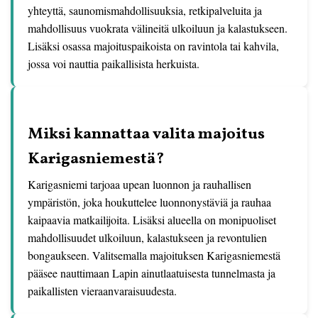
yhteyttä, saunomismahdollisuuksia, retkipalveluita ja
mahdollisuus vuokrata välineitä ulkoiluun ja kalastukseen.
Lisäksi osassa majoituspaikoista on ravintola tai kahvila,
jossa voi nauttia paikallisista herkuista.
Miksi kannattaa valita majoitus
Karigasniemestä?
Karigasniemi tarjoaa upean luonnon ja rauhallisen
ympäristön, joka houkuttelee luonnonystäviä ja rauhaa
kaipaavia matkailijoita. Lisäksi alueella on monipuoliset
mahdollisuudet ulkoiluun, kalastukseen ja revontulien
bongaukseen. Valitsemalla majoituksen Karigasniemestä
pääsee nauttimaan Lapin ainutlaatuisesta tunnelmasta ja
paikallisten vieraanvaraisuudesta.