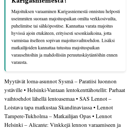
Karigasniemestä?
Majoituksen varaaminen Karigasniemestä onnistuu helposti
useimmiten suoraan majoituspaikan omilta verkkosivuilta,
puhelimitse tai sähköpostitse. Kannattaa varata majoitus
hyvissä ajoin etukäteen, erityisesti sesonkiaikoina, jotta
varmistaa itselleen sopivan majoitusvaihtoehdon. Lisäksi
matkailijoiden kannattaa tutustua majoituspaikan
varausehtoihin ja mahdollisiin peruutuskäytäntöihin ennen
varausta.
Myytävät loma-asunnot Sysmä – Paratiisi luonnon
ystäville
•
Helsinki-Vantaan lentokenttähotellit: Parhaat
vaihtoehdot lähellä lentoasemaa
•
SAS Lennot –
Loistava tapa matkustaa Skandinaviassa
•
Lennot
Tampere-Tukholma – Matkailijan Opas
•
Lennot
Helsinki – Alicante: Vinkkejä lennon varaamiseen ja