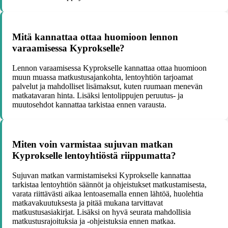
Mitä kannattaa ottaa huomioon lennon
varaamisessa Kyprokselle?
Lennon varaamisessa Kyprokselle kannattaa ottaa huomioon
muun muassa matkustusajankohta, lentoyhtiön tarjoamat
palvelut ja mahdolliset lisämaksut, kuten ruumaan menevän
matkatavaran hinta. Lisäksi lentolippujen peruutus- ja
muutosehdot kannattaa tarkistaa ennen varausta.
Miten voin varmistaa sujuvan matkan
Kyprokselle lentoyhtiöstä riippumatta?
Sujuvan matkan varmistamiseksi Kyprokselle kannattaa
tarkistaa lentoyhtiön säännöt ja ohjeistukset matkustamisesta,
varata riittävästi aikaa lentoasemalla ennen lähtöä, huolehtia
matkavakuutuksesta ja pitää mukana tarvittavat
matkustusasiakirjat. Lisäksi on hyvä seurata mahdollisia
matkustusrajoituksia ja -ohjeistuksia ennen matkaa.