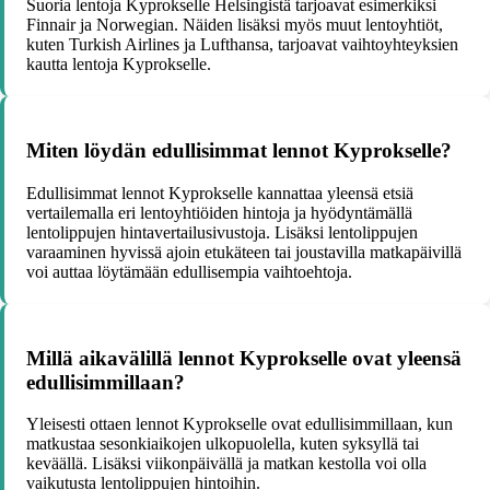
Suoria lentoja Kyprokselle Helsingistä tarjoavat esimerkiksi
Finnair ja Norwegian. Näiden lisäksi myös muut lentoyhtiöt,
kuten Turkish Airlines ja Lufthansa, tarjoavat vaihtoyhteyksien
kautta lentoja Kyprokselle.
Miten löydän edullisimmat lennot Kyprokselle?
Edullisimmat lennot Kyprokselle kannattaa yleensä etsiä
vertailemalla eri lentoyhtiöiden hintoja ja hyödyntämällä
lentolippujen hintavertailusivustoja. Lisäksi lentolippujen
varaaminen hyvissä ajoin etukäteen tai joustavilla matkapäivillä
voi auttaa löytämään edullisempia vaihtoehtoja.
Millä aikavälillä lennot Kyprokselle ovat yleensä
edullisimmillaan?
Yleisesti ottaen lennot Kyprokselle ovat edullisimmillaan, kun
matkustaa sesonkiaikojen ulkopuolella, kuten syksyllä tai
keväällä. Lisäksi viikonpäivällä ja matkan kestolla voi olla
vaikutusta lentolippujen hintoihin.