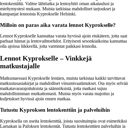
lentokentältä. Valitse lähtöaika ja lentoyhtiö oman aikataulusi ja
mieltymystesi mukaan. Muista tarkistaa mahdolliset tarjoukset ja
kampanjat lennoista Kyprokselle Helsinki.
Milloin on paras aika varata lennot Kyprokselle?
Lennot Kyprokselle kannattaa varata hyvissä ajoin etukäteen, jotta saat
parhaat hinnat ja lentovaihtoehdot. Erityisesti sesonkiaikoina kannattaa
olla ajoissa liikkeellä, jotta varmistat paikkasi lennolla.
Lennot Kyprokselle – Vinkkejä
matkustajalle
Matkustaessasi Kyprokselle lentäen, muista tarkistaa kaikki tarvittavat
matkustusasiakirjat ja mahdolliset viisumivaatimukset. Ota myös selvää
matkatavararajoituksista ja säännöksistä, jotta matkasi sujuu
mahdollisimman mutkattomasti. Muista myös varata majoitus ja
kuljetukset hyvissä ajoin ennen matkaa.
Tutustu Kyproksen lentokenttiin ja palveluihin
Kyproksella on useita lentokenttiä, joista suosituimpia ovat esimerkiksi
Larnakan ja Pafoksen lentokentät. Tutustu lentokenttien palveluihin ja