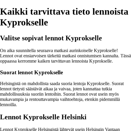
Kaikki tarvittava tieto lennoista
Kyprokselle
Valitse sopivat lennot Kyprokselle
On aika suunnitella seuraava matkasi aurinkoiselle Kyprokselle!
Lennot ovat ensiarvoisen tärkeitä matkasi onnistumisen kannalta. Tässä
oppaassa kerromme kaiken tarvittavan lennoista Kyprokselle.
Suorat lennot Kyprokselle
Helsingistä on mahdollista saada suoria lentoja Kyprokselle. Suorat
lennot tietysti säästävät aikaa ja vaivaa, joten kannattaa tutkia
mahdollisuuksia suoriin lentoihin. Suorat lennot ovat usein myös
mukavampia ja rentouttavampia vaihtoehtoja, etenkin pidemmillä
lennoilla.
Lennot Kyprokselle Helsinki
Lennot Kyprokselle Helsingistä lähtevät usein Helsingin Vantaan