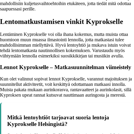
mahdollisiin kuljetusvaihtoehtoihin etukäteen, jotta tiedät mitä odottaa
saapuessasi perille.
Lentomatkustamisen vinkit Kyprokselle
Lentäminen Kyprokselle voi olla ihana kokemus, mutta muista ottaa
huomioon muun muassa ilmastointi lennolla, jotta matkastasi tulee
mahdollisimman miellyttävä. Hyvä lentoyhtiö ja mukava istuin voivat
tehdä lentomatkasta nautinnollisen kokemuksen. Varustaudu myös
viihtymään lennolla esimerkiksi suosikkikirjan tai musiikin avulla.
Lennot Kyprokselle – Matkasuunnitelman viimeistely
Kun olet valinnut sopivat lennot Kyprokselle, varannut majoituksen ja
suunnitellut aktiviteetit, voit keskittyä odottamaan matkaasi innolla.
Muista pakata mukaan aurinkorasva, rantavaatteet ja aurinkolasit, sillä
Kyproksen upeat rannat kutsuvat nauttimaan auringosta ja merestä.
Mitkä lentoyhtiöt tarjoavat suoria lentoja
Kyprokselle Helsingistä?