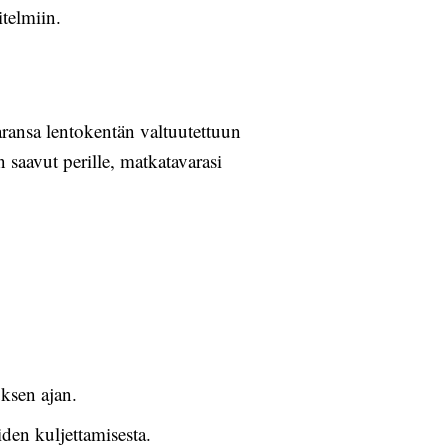
telmiin.
varansa lentokentän valtuutettuun
 saavut perille, matkatavarasi
uksen ajan.
iden kuljettamisesta.