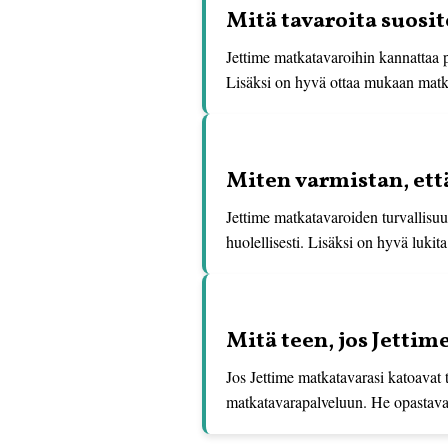
Mitä tavaroita suosi
Jettime matkatavaroihin kannattaa pa
Lisäksi on hyvä ottaa mukaan matkus
Miten varmistan, ett
Jettime matkatavaroiden turvallisuu
huolellisesti. Lisäksi on hyvä lukita
Mitä teen, jos Jetti
Jos Jettime matkatavarasi katoavat t
matkatavarapalveluun. He opastavat 