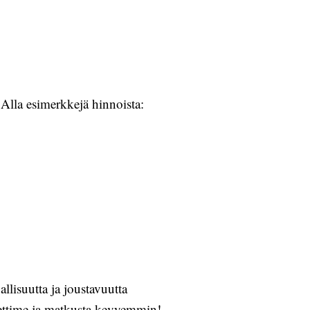
Alla esimerkkejä hinnoista:
llisuutta ja joustavuutta
 Jettime ja matkusta kevyemmin!