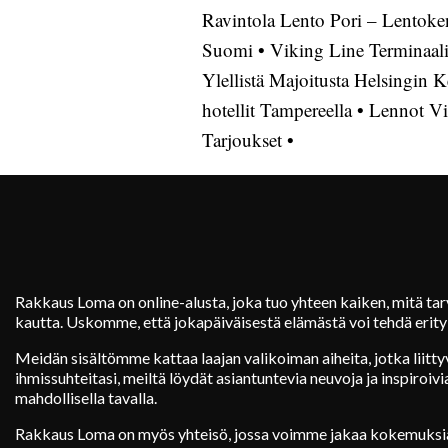
Ravintola Lento Pori – Lentok
Suomi
•
Viking Line Terminaali
Ylellistä Majoitusta Helsingin K
hotellit Tampereella
•
Lennot Vi
Tarjoukset
•
Rakkaus Loma on online-alusta, joka tuo yhteen kaiken, mitä ta
kautta. Uskomme, että jokapäiväisestä elämästä voi tehdä erityi
Meidän sisältömme kattaa laajan valikoiman aiheita, jotka liitty
ihmissuhteitasi, meiltä löydät asiantuntevia neuvoja ja inspiroiv
mahdollisella tavalla.
Rakkaus Loma on myös yhteisö, jossa voimme jakaa kokemuksia