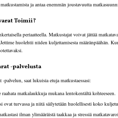
a matkustamista ja antaa enemmän joustavuutta matkasuunni
varat Toimii?
kertaisella periaatteella. Matkustajat voivat jättää matkata
 Jettime huolehtii niiden kuljettamisesta määränpäähän. Kun
otettavaksi.
rat -palvelusta
 -palvelun, saat lukuisia etuja matkustaessasi:
se raahata matkalaukkuja mukana lentokentältä kohteeseen.
 ovat turvassa ja niitä säilytetään huolellisesti koko kuljet
atkastasi ilman ylimääräistä taakkaa ja stressiä matkatavaro