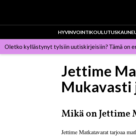
HYVINVOINTI
KOULUTUS
KAUNE
Oletko kyllästynyt tylsiin uutiskirjeisiin? Tämä on er
Jettime Ma
Mukavasti j
Mikä on Jettime 
Jettime Matkatavarat tarjoaa mat