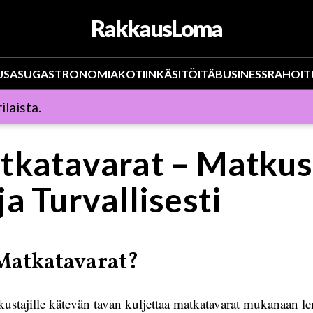
RakkausLoma
US
ASU
GASTRONOMIA
KOTIIN
KÄSITÖITÄ
BUSINESS
RAHOIT
ilaista.
tkatavarat – Matkus
a Turvallisesti
Matkatavarat?
kustajille kätevän tavan kuljettaa matkatavarat mukanaan le