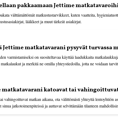
tellaan pakkaamaan Jettime matkatavaroih
kata välttämättömät matkustustarvikkeet, kuten vaatteita, hygieniatuotte
tusasiakirjat, lääkkeet ja muut tärkeät asiakirjat.
ä Jettime matkatavarani pysyvät turvassa 
den varmistamiseksi on suositeltavaa käyttää laadukkaita matkalaukkuja
 matkalaukut ja merkitä ne omilla yhteystiedoilla, jotta ne voidaan tarvit
me matkatavarani katoavat tai vahingoittuv
ai vahingoittuvat matkan aikana, ota välittömästi yhteyttä lentoyhtiön a
sinua jatkotoimenpiteissä ja auttavat selvittämään tilanteen mahdollisi