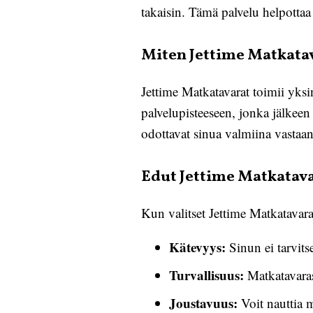
takaisin. Tämä palvelu helpotta
Miten Jettime Matkata
Jettime Matkatavarat toimii yksin
palvelupisteeseen, jonka jälkeen
odottavat sinua valmiina vastaan
Edut Jettime Matkatava
Kun valitset Jettime Matkatavarat
Kätevyys:
Sinun ei tarvit
Turvallisuus:
Matkatavarasi
Joustavuus:
Voit nauttia m