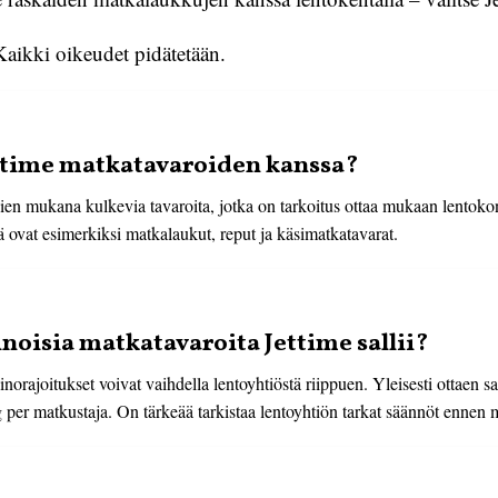
aikki oikeudet pidätetään.
ettime matkatavaroiden kanssa?
jien mukana kulkevia tavaroita, jotka on tarkoitus ottaa mukaan lentok
tä ovat esimerkiksi matkalaukut, reput ja käsimatkatavarat.
noisia matkatavaroita Jettime sallii?
orajoitukset voivat vaihdella lentoyhtiöstä riippuen. Yleisesti ottaen sa
 per matkustaja. On tärkeää tarkistaa lentoyhtiön tarkat säännöt ennen m