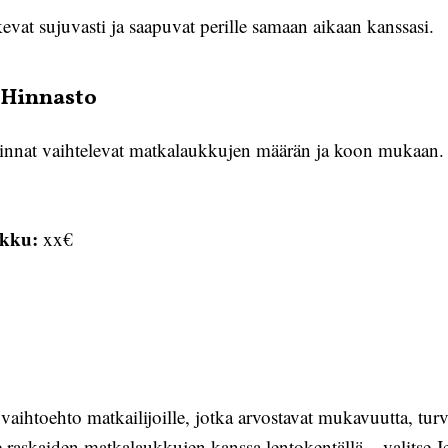
vat sujuvasti ja saapuvat perille samaan aikaan kanssasi.
 Hinnasto
hinnat vaihtelevat matkalaukkujen määrän ja koon mukaan. 
ukku:
xx€
vaihtoehto matkailijoille, jotka arvostavat mukavuutta, turva
le raskaiden matkalaukkujen kanssa lentokentällä – valitse