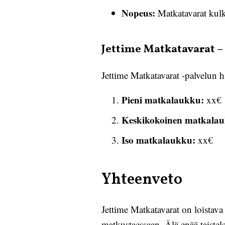
Nopeus:
Matkatavarat kulke
Jettime Matkatavarat –
Jettime Matkatavarat -palvelun 
Pieni matkalaukku:
xx€
Keskikokoinen matkala
Iso matkalaukku:
xx€
Yhteenveto
Jettime Matkatavarat on loistava 
matkustaessaan. Älä enää taiste