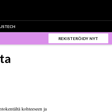
US
TECH
REKISTERÖIDY NYT
ta
ntokentältä kohteeseen ja