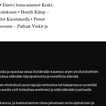
•
Etuovi loma-asunnot Keski-
joitukseen
•
Hotelli Kämp –
dot Kuortaneella
•
Pienet
oseen – Parhaat Vinkit ja
ida ja opastaa sinua löytämään kauneus arjen yksityiskohtien
sinua elämään täysipainoista ja onnellista elämää.
tten etsimässä uusia tapoja rentoutua tai haluamassa syventää
 avulla voit toteuttaa unelmiasi ja elää elämääsi parhaalla
anssa, ja kannustamme sinua jakamaan omia ajatuksiasi ja