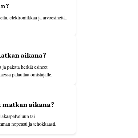
in?
ita, elektroniikkaa ja arvoesineitä.
matkan aikana?
 ja pakata herkät esineet
taessa palauttaa omistajalle.
at matkan aikana?
siakaspalveluun tai
mman nopeasti ja tehokkaasti.