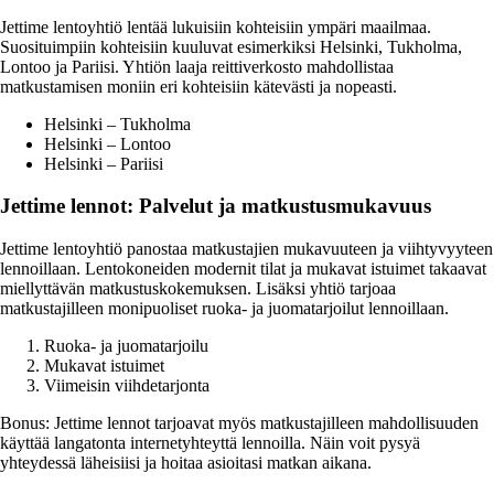
Jettime lentoyhtiö lentää lukuisiin kohteisiin ympäri maailmaa.
Suosituimpiin kohteisiin kuuluvat esimerkiksi Helsinki, Tukholma,
Lontoo ja Pariisi. Yhtiön laaja reittiverkosto mahdollistaa
matkustamisen moniin eri kohteisiin kätevästi ja nopeasti.
Helsinki – Tukholma
Helsinki – Lontoo
Helsinki – Pariisi
Jettime lennot: Palvelut ja matkustusmukavuus
Jettime lentoyhtiö panostaa matkustajien mukavuuteen ja viihtyvyyteen
lennoillaan. Lentokoneiden modernit tilat ja mukavat istuimet takaavat
miellyttävän matkustuskokemuksen. Lisäksi yhtiö tarjoaa
matkustajilleen monipuoliset ruoka- ja juomatarjoilut lennoillaan.
Ruoka- ja juomatarjoilu
Mukavat istuimet
Viimeisin viihdetarjonta
Bonus: Jettime lennot tarjoavat myös matkustajilleen mahdollisuuden
käyttää langatonta internetyhteyttä lennoilla. Näin voit pysyä
yhteydessä läheisiisi ja hoitaa asioitasi matkan aikana.