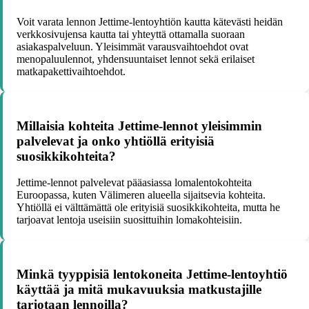
Voit varata lennon Jettime-lentoyhtiön kautta kätevästi heidän
verkkosivujensa kautta tai yhteyttä ottamalla suoraan
asiakaspalveluun. Yleisimmät varausvaihtoehdot ovat
menopaluulennot, yhdensuuntaiset lennot sekä erilaiset
matkapakettivaihtoehdot.
Millaisia kohteita Jettime-lennot yleisimmin
palvelevat ja onko yhtiöllä erityisiä
suosikkikohteita?
Jettime-lennot palvelevat pääasiassa lomalentokohteita
Euroopassa, kuten Välimeren alueella sijaitsevia kohteita.
Yhtiöllä ei välttämättä ole erityisiä suosikkikohteita, mutta he
tarjoavat lentoja useisiin suosittuihin lomakohteisiin.
Minkä tyyppisiä lentokoneita Jettime-lentoyhtiö
käyttää ja mitä mukavuuksia matkustajille
tarjotaan lennoilla?