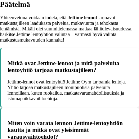
Päätelmä
Yhteenvetona voidaan todeta, että
Jettime lennot
tarjoavat
matkustajilleen laadukasta palvelua, mukavuutta ja tehokasta
lentämistä. Mikäli olet suunnittelemassa matkaa lähitulevaisuudessa,
harkitse Jettime lentoyhtiön valintaa – varmasti hyvä valinta
matkustusmukavuuden kannalta!
Mitkä ovat Jettime-lennot ja mitä palveluita
lentoyhtiö tarjoaa matkustajilleen?
Jettime-lennot ovat lentoyhtiö Jettime Oy:n tarjoamia lentoja.
Yhtiö tarjoaa matkustajilleen monipuolisia palveluita
lennoillaan, kuten ruokailua, matkatavaramahdollisuuksia ja
istumapaikkavaihtoehtoja.
Miten voin varata lennon Jettime-lentoyhtiön
kautta ja mitkä ovat yleisimmät
varausvaihtoehdot?