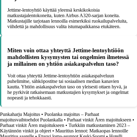
Jettime-lentoyhtiö käyttää yleensä keskikokoisia
matkustajalentokoneita, kuten Airbus A320-sarjan koneita.
Matkustajille tarjotaan lennoilla esimerkiksi ruokailupalveluita,
viihdettä ja mahdollisuus valita istumapaikkansa etukäteen.
Miten voin ottaa yhteyttä Jettime-lentoyhtiöön
mahdollisten kysymysten tai ongelmien ilmetessä
ja millainen on yhtiön asiakaspalvelun taso?
Voit ottaa yhteyttä Jettime-lentoyhtiön asiakaspalveluun
puhelimitse, sähköpostitse tai sosiaalisen median kanavien
kautta. Yhtiön asiakaspalvelun taso on yleisesti ottaen hyvä, ja
he pyrkivät ratkaisemaan matkustajien kysymykset ja ongelmat
nopeasti ja tehokkaasti.
Punkaharju Majoitus
•
Puolanka majoitus – Parhaat
majoitusvaihtoehdot Puolankalla
•
Parhaat vinkit Åren majoitukseen
•
Parhaat vinkit Åren majoitukseen
•
Turkkiin matkustaminen 2023 –
Käytännön vinkit ja ohjeet
•
Mauritius lennot: Matkaopas lennoille
Mauritius saarelle
•
Etuovi loma-asunnot Keski-Suomi
•
Hotelli