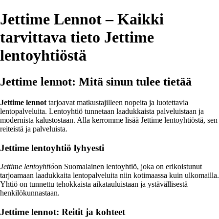
Jettime Lennot – Kaikki
tarvittava tieto Jettime
lentoyhtiöstä
Jettime lennot: Mitä sinun tulee tietää
Jettime lennot
tarjoavat matkustajilleen nopeita ja luotettavia
lentopalveluita. Lentoyhtiö tunnetaan laadukkaista palveluistaan ja
modernista kalustostaan. Alla kerromme lisää Jettime lentoyhtiöstä, sen
reiteistä ja palveluista.
Jettime lentoyhtiö lyhyesti
Jettime lentoyhtiö
on Suomalainen lentoyhtiö, joka on erikoistunut
tarjoamaan laadukkaita lentopalveluita niin kotimaassa kuin ulkomailla.
Yhtiö on tunnettu tehokkaista aikatauluistaan ja ystävällisestä
henkilökunnastaan.
Jettime lennot: Reitit ja kohteet