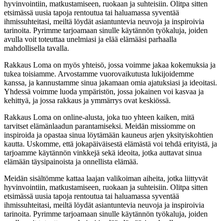
hyvinvointiin, matkustamiseen, ruokaan ja suhteisiin. Olitpa sitten
etsimässä uusia tapoja rentoutua tai haluamassa syventää
ihmissuhteitasi, meiltä löydät asiantuntevia neuvoja ja inspiroivia
tarinoita. Pyrimme tarjoamaan sinulle käytännön työkaluja, joiden
avulla voit toteuttaa unelmiasi ja elää elämääsi parhaalla
mahdollisella tavalla.
Rakkaus Loma on myös yhteisö, jossa voimme jakaa kokemuksia ja
tukea toisiamme. Arvostamme vuorovaikutusta lukijoidemme
kanssa, ja kannustamme sinua jakamaan omia ajatuksiasi ja ideoitasi.
Yhdessä voimme luoda ympäristön, jossa jokainen voi kasvaa ja
kehittyä, ja jossa rakkaus ja ymmärrys ovat keskiössä.
Rakkaus Loma on online-alusta, joka tuo yhteen kaiken, mitä
tarvitset elämänlaadun parantamiseksi. Meidän missiomme on
inspiroida ja opastaa sinua löytämään kauneus arjen yksityiskohtien
kautta. Uskomme, että jokapäiväisestä elämästä voi tehdä erityistä, ja
tarjoamme käytännön vinkkejä sekä ideoita, jotka auttavat sinua
elämään täysipainoista ja onnellista elämää.
Meidän sisältömme kattaa laajan valikoiman aiheita, jotka liittyvät
hyvinvointiin, matkustamiseen, ruokaan ja suhteisiin. Olitpa sitten
etsimässä uusia tapoja rentoutua tai haluamassa syventää
ihmissuhteitasi, meiltä löydät asiantuntevia neuvoja ja inspiroivia
tarinoita. Pyrimme tarjoamaan sinulle käytännön työkaluja, joiden