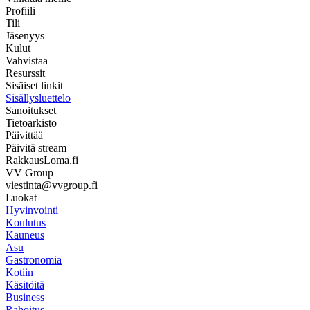
Profiili
Tili
Jäsenyys
Kulut
Vahvistaa
Resurssit
Sisäiset linkit
Sisällysluettelo
Sanoitukset
Tietoarkisto
Päivittää
Päivitä stream
RakkausLoma.fi
VV Group
viestinta@vvgroup.fi
Luokat
Hyvinvointi
Koulutus
Kauneus
Asu
Gastronomia
Kotiin
Käsitöitä
Business
Rahoitus