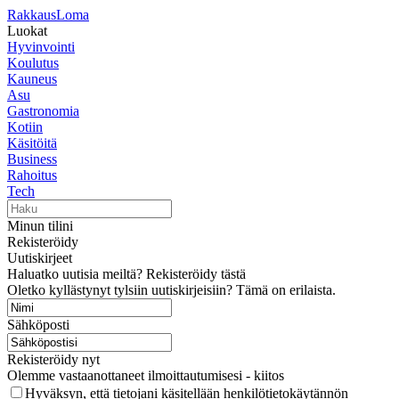
RakkausLoma
Luokat
Hyvinvointi
Koulutus
Kauneus
Asu
Gastronomia
Kotiin
Käsitöitä
Business
Rahoitus
Tech
Minun tilini
Rekisteröidy
Uutiskirjeet
Haluatko uutisia meiltä? Rekisteröidy tästä
Oletko kyllästynyt tylsiin uutiskirjeisiin? Tämä on erilaista.
Sähköposti
Rekisteröidy nyt
Olemme vastaanottaneet ilmoittautumisesi - kiitos
Hyväksyn, että tietojani käsitellään henkilötietokäytännön