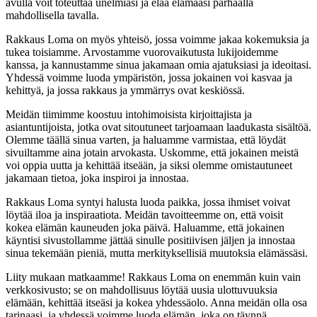
avulla voit toteuttaa unelmiasi ja elää elämääsi parhaalla
mahdollisella tavalla.
Rakkaus Loma on myös yhteisö, jossa voimme jakaa kokemuksia ja
tukea toisiamme. Arvostamme vuorovaikutusta lukijoidemme
kanssa, ja kannustamme sinua jakamaan omia ajatuksiasi ja ideoitasi.
Yhdessä voimme luoda ympäristön, jossa jokainen voi kasvaa ja
kehittyä, ja jossa rakkaus ja ymmärrys ovat keskiössä.
Meidän tiimimme koostuu intohimoisista kirjoittajista ja
asiantuntijoista, jotka ovat sitoutuneet tarjoamaan laadukasta sisältöä.
Olemme täällä sinua varten, ja haluamme varmistaa, että löydät
sivuiltamme aina jotain arvokasta. Uskomme, että jokainen meistä
voi oppia uutta ja kehittää itseään, ja siksi olemme omistautuneet
jakamaan tietoa, joka inspiroi ja innostaa.
Rakkaus Loma syntyi halusta luoda paikka, jossa ihmiset voivat
löytää iloa ja inspiraatiota. Meidän tavoitteemme on, että voisit
kokea elämän kauneuden joka päivä. Haluamme, että jokainen
käyntisi sivustollamme jättää sinulle positiivisen jäljen ja innostaa
sinua tekemään pieniä, mutta merkityksellisiä muutoksia elämässäsi.
Liity mukaan matkaamme! Rakkaus Loma on enemmän kuin vain
verkkosivusto; se on mahdollisuus löytää uusia ulottuvuuksia
elämään, kehittää itseäsi ja kokea yhdessäolo. Anna meidän olla osa
tarinaasi, ja yhdessä voimme luoda elämän, joka on täynnä