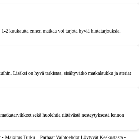
n 1-2 kuukautta ennen matkaa voi tarjota hyviä hintatarjouksia.
ihin. Lisäksi on hyvä tarkistaa, sisältyvätkö matkalaukku ja ateriat
matkatarvikkeet sekä huolehtia riittävästä nesteytyksestä lennon
t
•
Majoitus Turku – Parhaat Vaihtoehdot Löytyvät Keskustasta
•