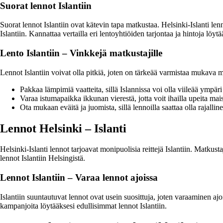
Suorat lennot Islantiin
Suorat lennot Islantiin ovat kätevin tapa matkustaa. Helsinki-Islanti lenno
Islantiin. Kannattaa vertailla eri lentoyhtiöiden tarjontaa ja hintoja lö
Lento Islantiin – Vinkkejä matkustajille
Lennot Islantiin voivat olla pitkiä, joten on tärkeää varmistaa mukava 
Pakkaa lämpimiä vaatteita, sillä Islannissa voi olla viileää ympär
Varaa istumapaikka ikkunan vierestä, jotta voit ihailla upeita mai
Ota mukaan eväitä ja juomista, sillä lennoilla saattaa olla rajalline
Lennot Helsinki – Islanti
Helsinki-Islanti lennot tarjoavat monipuolisia reittejä Islantiin. Matkust
lennot Islantiin Helsingistä.
Lennot Islantiin – Varaa lennot ajoissa
Islantiin suuntautuvat lennot ovat usein suosittuja, joten varaaminen ajo
kampanjoita löytääksesi edullisimmat lennot Islantiin.