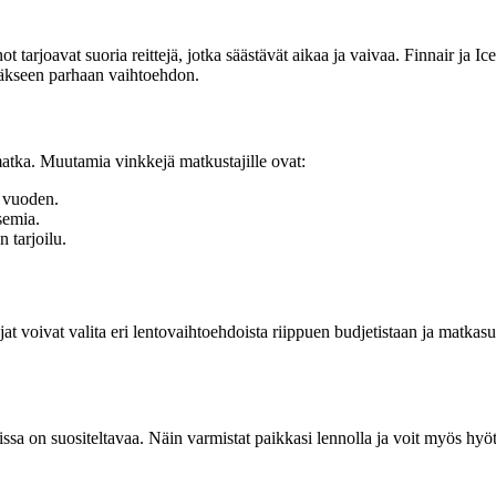
t tarjoavat suoria reittejä, jotka säästävät aikaa ja vaivaa. Finnair ja Ice
ytääkseen parhaan vaihtoehdon.
matka. Muutamia vinkkejä matkustajille ovat:
i vuoden.
semia.
n tarjoilu.
ajat voivat valita eri lentovaihtoehdoista riippuen budjetistaan ja matkas
issa on suositeltavaa. Näin varmistat paikkasi lennolla ja voit myös hyöt