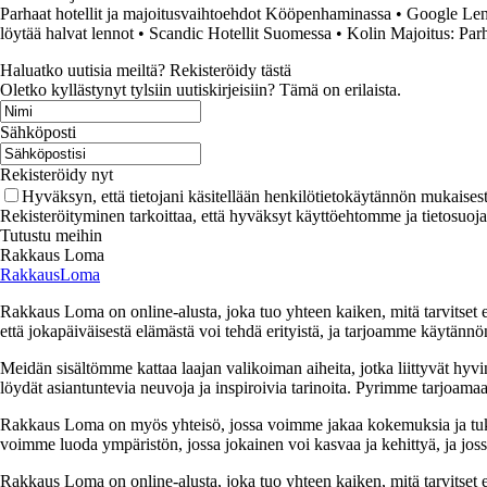
Parhaat hotellit ja majoitusvaihtoehdot Kööpenhaminassa
•
Google Lenn
löytää halvat lennot
•
Scandic Hotellit Suomessa
•
Kolin Majoitus: Par
Haluatko uutisia meiltä? Rekisteröidy tästä
Oletko kyllästynyt tylsiin uutiskirjeisiin? Tämä on erilaista.
Sähköposti
Rekisteröidy nyt
Hyväksyn, että tietojani käsitellään henkilötietokäytännön mukaisest
Rekisteröityminen tarkoittaa, että hyväksyt käyttöehtomme ja tietosuoj
Tutustu meihin
Rakkaus Loma
RakkausLoma
Rakkaus Loma on online-alusta, joka tuo yhteen kaiken, mitä tarvitse
että jokapäiväisestä elämästä voi tehdä erityistä, ja tarjoamme käytännön
Meidän sisältömme kattaa laajan valikoiman aiheita, jotka liittyvät hyvi
löydät asiantuntevia neuvoja ja inspiroivia tarinoita. Pyrimme tarjoamaan
Rakkaus Loma on myös yhteisö, jossa voimme jakaa kokemuksia ja tuk
voimme luoda ympäristön, jossa jokainen voi kasvaa ja kehittyä, ja jos
Rakkaus Loma on online-alusta, joka tuo yhteen kaiken, mitä tarvitse