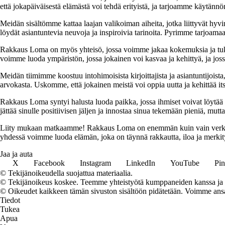
että jokapäiväisestä elämästä voi tehdä erityistä, ja tarjoamme käytännön
Meidän sisältömme kattaa laajan valikoiman aiheita, jotka liittyvät hyvi
löydät asiantuntevia neuvoja ja inspiroivia tarinoita. Pyrimme tarjoamaan
Rakkaus Loma on myös yhteisö, jossa voimme jakaa kokemuksia ja tuk
voimme luoda ympäristön, jossa jokainen voi kasvaa ja kehittyä, ja jos
Meidän tiimimme koostuu intohimoisista kirjoittajista ja asiantuntijoist
arvokasta. Uskomme, että jokainen meistä voi oppia uutta ja kehittää its
Rakkaus Loma syntyi halusta luoda paikka, jossa ihmiset voivat löytää 
jättää sinulle positiivisen jäljen ja innostaa sinua tekemään pieniä, mut
Liity mukaan matkaamme! Rakkaus Loma on enemmän kuin vain verkkosivu
yhdessä voimme luoda elämän, joka on täynnä rakkautta, iloa ja merkity
Jaa ja auta
X
Facebook
Instagram
LinkedIn
YouTube
Pin
© Tekijänoikeudella suojattua materiaalia.
© Tekijänoikeus koskee. Teemme yhteistyötä kumppaneiden kanssa ja voi
© Oikeudet kaikkeen tämän sivuston sisältöön pidätetään. Voimme ansait
Tiedot
Tukea
Apua