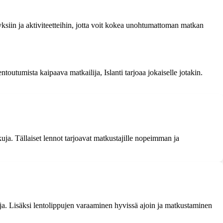
yksiin ja aktiviteetteihin, jotta voit kokea unohtumattoman matkan
outumista kaipaava matkailija, Islanti tarjoaa jokaiselle jotakin.
kuja. Tällaiset lennot tarjoavat matkustajille nopeimman ja
toja. Lisäksi lentolippujen varaaminen hyvissä ajoin ja matkustaminen