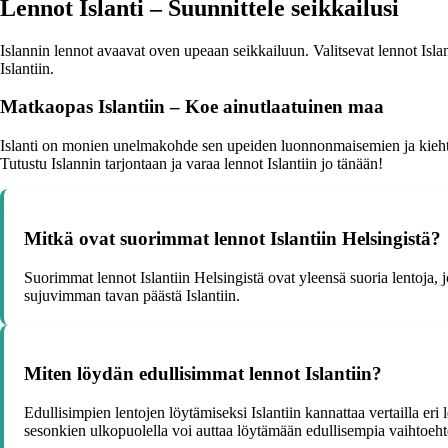
Lennot Islanti – Suunnittele seikkailusi
Islannin lennot avaavat oven upeaan seikkailuun. Valitsevat lennot Islan
Islantiin.
Matkaopas Islantiin – Koe ainutlaatuinen maa
Islanti on monien unelmakohde sen upeiden luonnonmaisemien ja kiehtovan 
Tutustu Islannin tarjontaan ja varaa lennot Islantiin jo tänään!
Mitkä ovat suorimmat lennot Islantiin Helsingistä?
Suorimmat lennot Islantiin Helsingistä ovat yleensä suoria lentoja, 
sujuvimman tavan päästä Islantiin.
Miten löydän edullisimmat lennot Islantiin?
Edullisimpien lentojen löytämiseksi Islantiin kannattaa vertailla er
sesonkien ulkopuolella voi auttaa löytämään edullisempia vaihtoeht