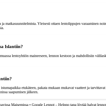
ta ja matkasuunnitelmista. Yleisesti ottaen lentolippujen varaaminen noi
ia.
a Islantiin?
muassa lentoyhtiön maineeseen, lennon kestoon ja mahdollisiin välilasku
ntiin?
 istumapaikka etukäteen, pakata mukaan mukavat vaatteet ja tarvittavat 
nnissa saapumisen jälkeen.
avissa Maisemissa
•
Google Lennot – Helppo tapa löytää halvat lenno