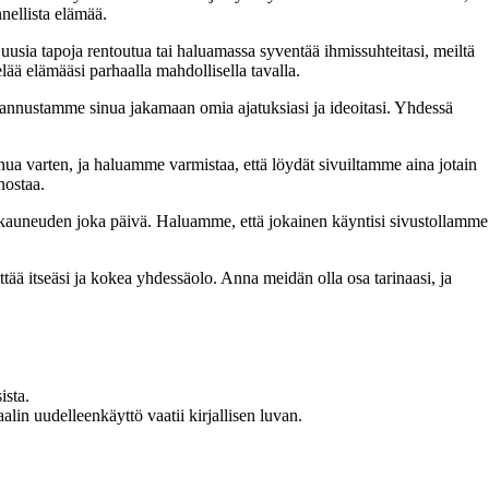
nellista elämää.
 uusia tapoja rentoutua tai haluamassa syventää ihmissuhteitasi, meiltä
lää elämääsi parhaalla mahdollisella tavalla.
nnustamme sinua jakamaan omia ajatuksiasi ja ideoitasi. Yhdessä
inua varten, ja haluamme varmistaa, että löydät sivuiltamme aina jotain
nostaa.
n kauneuden joka päivä. Haluamme, että jokainen käyntisi sivustollamme
 itseäsi ja kokea yhdessäolo. Anna meidän olla osa tarinaasi, ja
ista.
in uudelleenkäyttö vaatii kirjallisen luvan.