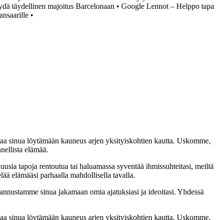
öydä täydellinen majoitus Barcelonaan
•
Google Lennot – Helppo tapa
ansaarille
•
taa sinua löytämään kauneus arjen yksityiskohtien kautta. Uskomme,
nellista elämää.
 uusia tapoja rentoutua tai haluamassa syventää ihmissuhteitasi, meiltä
lää elämääsi parhaalla mahdollisella tavalla.
nnustamme sinua jakamaan omia ajatuksiasi ja ideoitasi. Yhdessä
taa sinua löytämään kauneus arjen yksityiskohtien kautta. Uskomme,