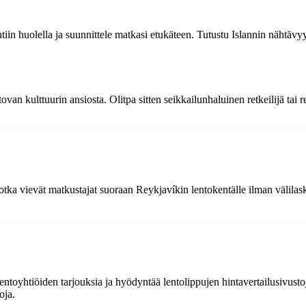
tiin huolella ja suunnittele matkasi etukäteen. Tutustu Islannin nähtävy
kulttuurin ansiosta. Olitpa sitten seikkailunhaluinen retkeilijä tai rent
jotka vievät matkustajat suoraan Reykjavíkin lentokentälle ilman välilas
i lentoyhtiöiden tarjouksia ja hyödyntää lentolippujen hintavertailusivus
oja.