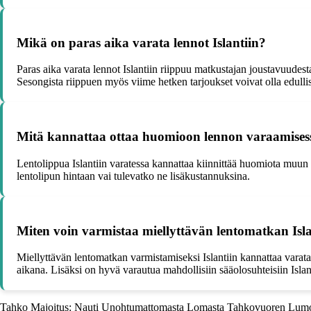
Mikä on paras aika varata lennot Islantiin?
Paras aika varata lennot Islantiin riippuu matkustajan joustavuudes
Sesongista riippuen myös viime hetken tarjoukset voivat olla edullis
Mitä kannattaa ottaa huomioon lennon varaamisess
Lentolippua Islantiin varatessa kannattaa kiinnittää huomiota muun 
lentolipun hintaan vai tulevatko ne lisäkustannuksina.
Miten voin varmistaa miellyttävän lentomatkan Isla
Miellyttävän lentomatkan varmistamiseksi Islantiin kannattaa varata
aikana. Lisäksi on hyvä varautua mahdollisiin sääolosuhteisiin Isla
Tahko Majoitus: Nauti Unohtumattomasta Lomasta Tahkovuoren Lumo