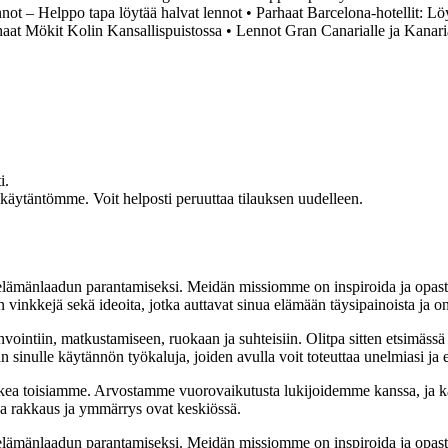
ot – Helppo tapa löytää halvat lennot
•
Parhaat Barcelona-hotellit: L
haat Mökit Kolin Kansallispuistossa
•
Lennot Gran Canarialle ja Kanari
i.
akäytäntömme. Voit helposti peruuttaa tilauksen uudelleen.
t elämänlaadun parantamiseksi. Meidän missiomme on inspiroida ja opas
 vinkkejä sekä ideoita, jotka auttavat sinua elämään täysipainoista ja on
nvointiin, matkustamiseen, ruokaan ja suhteisiin. Olitpa sitten etsimässä
 sinulle käytännön työkaluja, joiden avulla voit toteuttaa unelmiasi ja e
ea toisiamme. Arvostamme vuorovaikutusta lukijoidemme kanssa, ja ka
sa rakkaus ja ymmärrys ovat keskiössä.
t elämänlaadun parantamiseksi. Meidän missiomme on inspiroida ja opas