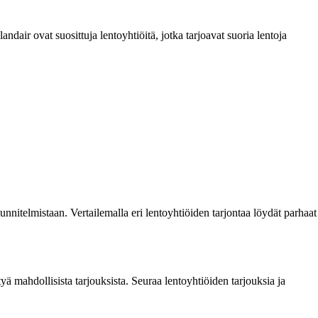
landair ovat suosittuja lentoyhtiöitä, jotka tarjoavat suoria lentoja
uunnitelmistaan. Vertailemalla eri lentoyhtiöiden tarjontaa löydät parhaat
yä mahdollisista tarjouksista. Seuraa lentoyhtiöiden tarjouksia ja