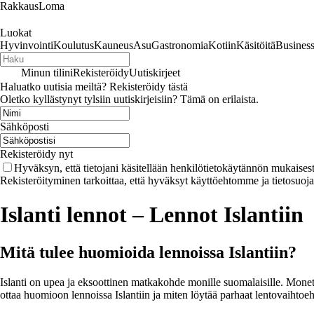
RakkausLoma
Luokat
Hyvinvointi
Koulutus
Kauneus
Asu
Gastronomia
Kotiin
Käsitöitä
Busines
Minun tilini
Rekisteröidy
Uutiskirjeet
Haluatko uutisia meiltä? Rekisteröidy tästä
Oletko kyllästynyt tylsiin uutiskirjeisiin? Tämä on erilaista.
Sähköposti
Rekisteröidy nyt
Hyväksyn, että tietojani käsitellään henkilötietokäytännön mukaisest
Rekisteröityminen tarkoittaa, että hyväksyt käyttöehtomme ja tietosuoj
Islanti lennot – Lennot Islantiin
Mitä tulee huomioida lennoissa Islantiin?
Islanti on upea ja eksoottinen matkakohde monille suomalaisille. Mone
ottaa huomioon lennoissa Islantiin ja miten löytää parhaat lentovaihtoe