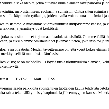
 vinkkejä sekä ideoita, jotka auttavat sinua elämään täysipainoista ja on
nvointiin, matkustamiseen, ruokaan ja suhteisiin. Olitpa sitten etsimässä
 sinulle käytännön työkaluja, joiden avulla voit toteuttaa unelmiasi ja e
ea toisiamme. Arvostamme vuorovaikutusta lukijoidemme kanssa, ja ka
sa rakkaus ja ymmärrys ovat keskiössä.
a, jotka ovat sitoutuneet tarjoamaan laadukasta sisältöä. Olemme täällä s
eään, ja siksi olemme omistautuneet jakamaan tietoa, joka inspiroi ja in
iloa ja inspiraatiota. Meidän tavoitteemme on, että voisit kokea elämä
ta merkityksellisiä muutoksia elämässäsi.
sto; se on mahdollisuus löytää uusia ulottuvuuksia elämään, kehittää
ksellisyyttä.
terest
TikTok
Mail
RSS
mme saada palkkioita suositeltujen tuotteiden kautta tehdyistä ostoks
a rahaa tekemällä yhteistyösopimuksia jälleenmyyjien kanssa. Materiaal